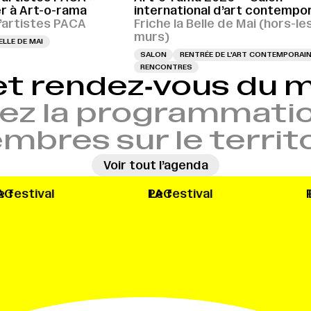
r à Art-o-rama
international d’art contempo
artistes PACA
Friche la Belle de Mai (hors-le
murs)
ELLE DE MAI
SALON
RENTRÉE DE L'ART CONTEMPORAI
RENCONTRES
et rendez‑vous du
ez la programmatio
bres sur le territ
Voir tout l’agenda
→
Le festival
PAC
Le festival
PA