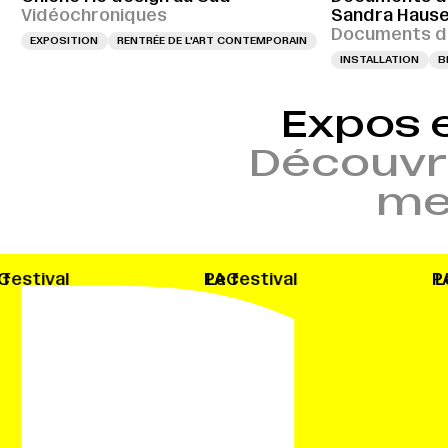
Vidéochroniques
Sandra Hause
Documents d’
EXPOSITION
RENTRÉE DE L'ART CONTEMPORAIN
INSTALLATION
B
Expos 
Découvr
mem
Le festival
PAC
Le festival
PAC