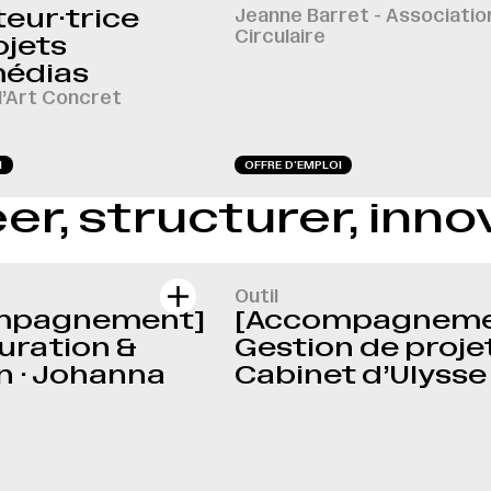
eur·trice
Jeanne Barret - Associatio
Circulaire
ojets
médias
l’Art Concret
I
OFFRE D‘EMPLOI
er, structurer, inno
Outil
mpagnement]
[Accompagneme
uration &
Gestion de projet
n · Johanna
Cabinet d’Ulysse