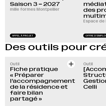
Saison 3 – 2027
médiat
mille formes Montpellier
des pr
multi
Espace de 
APPEL À PROJET
OFFRE D‘EMPLO
Des outils pour cré
Outil
Outil
Fiche pratique
[Acco
« Préparer
Struct
l’accompagnement
Gestio
de la résidence et
Celli
faire bilan
partagé »