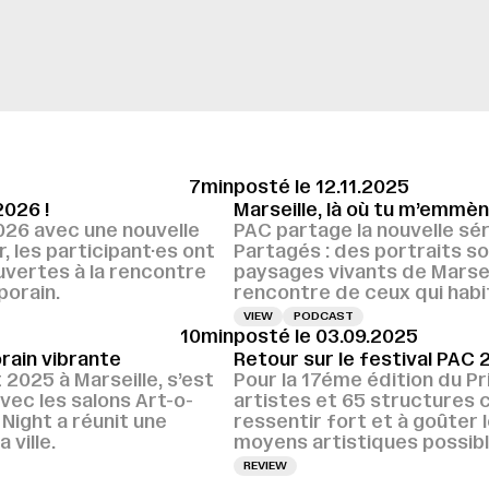
7min
posté le 12.11.2025
2026 !
Marseille, là où tu m’emmèn
026 avec une nouvelle
PAC partage la nouvelle sér
, les participant·es ont
Partagés : des portraits s
vertes à la rencontre
paysages vivants de Marseill
porain.
rencontre de ceux qui habit
VIEW
PODCAST
10min
posté le 03.09.2025
rain vibrante
Retour sur le festival PAC 
 2025 à Marseille, s’est
Pour la 17éme édition du P
ec les salons Art-o-
artistes et 65 structures cu
 Night a réunit une
ressentir fort et à goûter l
 ville.
moyens artistiques possibl
REVIEW