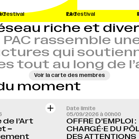
Le festival
PAC
Le festival
PA
éseau riche et diver
 PAC rassemble une
ctures qui soutien
es tout au long de l
Voir la carte des membres
 du moment
Date limite
6
05/09/2026 à 00h00
de l’Art
OFFRE D’EMPLOI :
t –
CHARGÉ·E DU PÔ
tement
DES ATTENTIONS