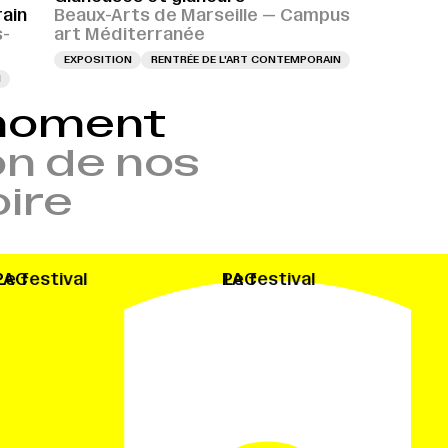
rain
Beaux-Arts de Marseille — Campus
s-
art Méditerranée
EXPOSITION
RENTRÉE DE L'ART CONTEMPORAIN
N
 moment
n de nos
oire
C
Le festival
PAC
Le festival
P