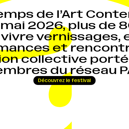
P
a
temps de l’Art Cont
 mai 2026, plus de 8
à vivre vernissages, 
mances et rencontr
ion collective porté
mbres du réseau P
Découvrez le festival
→