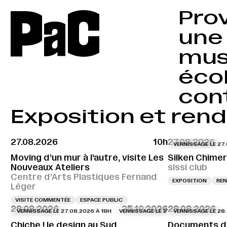
P
a
C
Pro
une 
musé
écol
cont
Exposition et ren
27.08.2026
10h
27.08.2026
VERNISSAGE LE 27.08
Moving d’un mur à l’autre, visite Les
Silken Chime
Nouveaux Ateliers
sissi club
Centre d’Arts Plastiques Fernand
EXPOSITION
REN
Léger
VISITE COMMENTÉE
ESPACE PUBLIC
28.08.2026
25.10.2026
28.08.2026
VERNISSAGE LE 27.08.2026 À 18H
VERNISSAGE LE 27.08.2026 À 18H
VERNISSAGE LE 28.08
VERN
Chiche ! le design au Sud
Documents d’