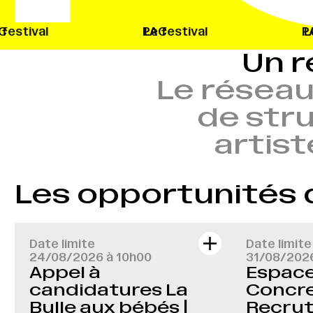
Le festival
PAC
Le festival
PAC
Un r
Le réseau
de stru
artist
Les opportunités
Date limite
Date limite
24/08/2026 à 10h00
31/08/202
Appel à
Espace 
candidatures La
Concre
Bulle aux bébés |
Recru