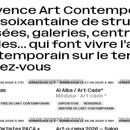
vence Art Contempo
soixantaine de stru
es, galeries, centr
es… qui font vivre l’
emporain sur le ter
dez‑vous
26.09.2026
28.08.2026
19.
.2026 À 17H
VERNISSAGE LE 27.08.2026 À 17H
VERNISSAGE LE 27.08.2026 À 18H
VERNISSAGE LE 27.08.2026 À
VERNISSAG
ras
Al Alba / Art-Cade*
Médusa - Art-cade *
TRÉE DE L'ART CONTEMPORAIN
EXPOSITION
RÉSIDENCE
RENTRÉE DE L'ART CONTEMPORAIN
30.08.2026
28.08.2026
30.0
.2026 À 16H
ISSAGE LE 27.08.2026 À 18H
VERNISSAGE LE 28.08.2026 À 16H
VERNISSAGE LE 27.08.2026 À 18H
VERNISSAGE LE 28.08.2026 À 16H
VERNISSAGE LE 28.08.2026 
VERNISSAGE
VERNISSA
artistes PACA ×
Art-o-rama 2026 — Salon