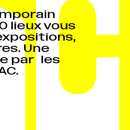
C
emporain
0 lieux vous
expositions,
es. Une
e par les
AC.