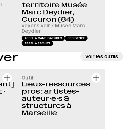
n
territoire Musée
Marc Deydier,
Cucuron (84)
voyons voir / Musée Marc
Deydier
APPEL À CANDIDATURES
RÉSIDENCE
APPEL À PROJET
ver
Voir les outils
Outil
nt]
Lieux-ressources
 ·
pros : artistes-
auteur·e·s &
structures à
Marseille