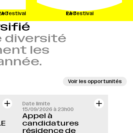
C
Le festival
PAC
Le festival
P
sifié
 diversité
nent les
’année.
→
Voir les opportunités
Date limite
15/09/2026 à 23h00
Appel à
LE
candidatures
résidence de