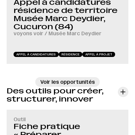
Appel à candidatures
résidence de territoire
Musée Marc Deydier,
Cucuron (84)
voyons voir / Musée Marc Deydier
APPEL À CANDIDATURES
RÉSIDENCE
APPEL À PROJET
→
Voir les opportunités
Des outils pour créer,
structurer, innover
Outil
Fiche pratique
« Préparer