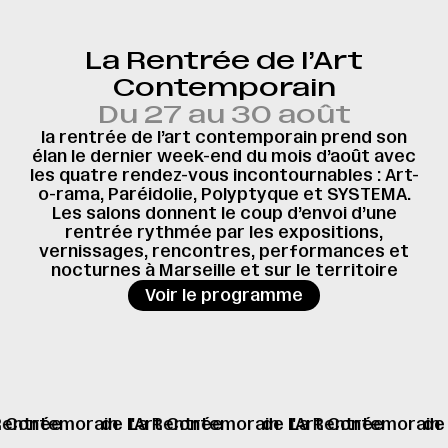
La Rentrée de l’Art
Contemporain
Du 27 au 30 août
la rentrée de l’art contemporain prend son
élan le dernier week-end du mois d’août avec
les quatre rendez-vous incontournables : Art-
o-rama, Paréidolie, Polyptyque et SYSTEMA.
Les salons donnent le coup d’envoi d’une
rentrée rythmée par les expositions,
vernissages, rencontres, performances et
nocturnes à Marseille et sur le territoire
→
Voir le programme
rt Contemorain
La Rentrée
de l'Art Contemorain
La Rentrée
de l'Art Contemorain
La Rentrée
de