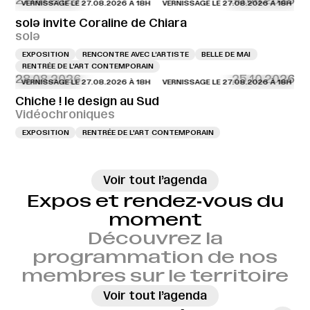
27.08.2026
30.08.2026
VERNISSAGE LE 27.08.2026 À 18H
VERNISSAGE LE 27.08.2026 À 18H
VERN
solə invite Coraline de Chiara
solə
EXPOSITION
RENCONTRE AVEC L’ARTISTE
BELLE DE MAI
RENTRÉE DE L'ART CONTEMPORAIN
28.08.2026
25.10.2026
VERNISSAGE LE 27.08.2026 À 18H
VERNISSAGE LE 27.08.2026 À 18H
VERN
Chiche ! le design au Sud
Vidéochroniques
EXPOSITION
RENTRÉE DE L'ART CONTEMPORAIN
→
Voir tout l’agenda
Expos et rendez‑vous du
moment
Découvrez la
programmation de nos
membres sur le territoire
→
Voir tout l’agenda