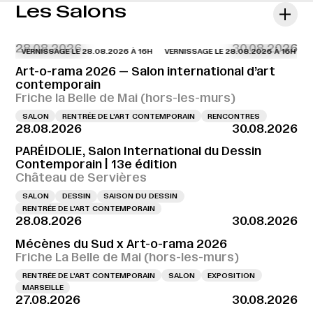
Les Salons
28.08.2026
30.08.2026
VERNISSAGE LE 28.08.2026 À 16H
VERNISSAGE LE 28.08.2026 À 16H
VERN
Art-o-rama 2026 — Salon international d’art
contemporain
Friche la Belle de Mai (hors-les-murs)
SALON
RENTRÉE DE L'ART CONTEMPORAIN
RENCONTRES
28.08.2026
30.08.2026
PARÉIDOLIE, Salon International du Dessin
Contemporain | 13e édition
Château de Servières
SALON
DESSIN
SAISON DU DESSIN
RENTRÉE DE L'ART CONTEMPORAIN
28.08.2026
30.08.2026
Mécènes du Sud x Art-o-rama 2026
Friche La Belle de Mai (hors-les-murs)
RENTRÉE DE L'ART CONTEMPORAIN
SALON
EXPOSITION
MARSEILLE
27.08.2026
30.08.2026