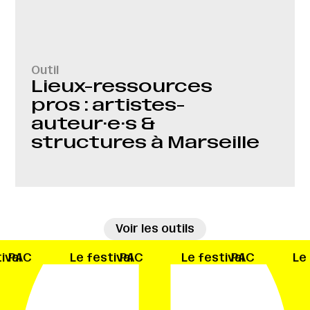
Outil
Lieux-ressources
pros : artistes-
auteur·e·s &
structures à Marseille
→
Voir les outils
ival
PAC
Le festival
PAC
Le festival
PAC
Le