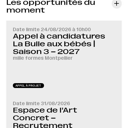
Les opportunités du
moment
Date limite
24/08/2026 à 10h00
Appel à candidatures
La Bulle aux bébés |
Saison 3 – 2027
mille formes Montpellier
APPEL À PROJET
Date limite
31/08/2026
Espace de l’Art
Concret –
Recrutement