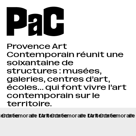
Provence Art
Contemporain réunit une
soixantaine de
structures : musées,
galeries, centres d’art,
écoles… qui font vivre l’art
contemporain sur le
territoire.
rt Contemorain
La Rentrée
de l'Art Contemorain
La Rentrée
de l'Art Contemorain
La Rentrée
de