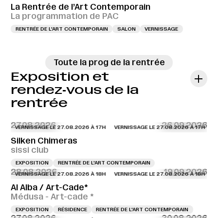
La Rentrée de l’Art Contemporain
La programmation de PAC
RENTRÉE DE L'ART CONTEMPORAIN
SALON
VERNISSAGE
Toute la prog de la rentrée
Exposition et
rendez‑vous de la
rentrée
27.08.2026
26.09.2026
VERNISSAGE LE 27.08.2026 À 17H
VERNISSAGE LE 27.08.2026 À 17H
VERN
Silken Chimeras
sissi club
EXPOSITION
RENTRÉE DE L'ART CONTEMPORAIN
28.08.2026
19.09.2026
VERNISSAGE LE 27.08.2026 À 18H
VERNISSAGE LE 27.08.2026 À 18H
VERN
Al Alba / Art-Cade*
Médusa - Art-cade *
EXPOSITION
RÉSIDENCE
RENTRÉE DE L'ART CONTEMPORAIN