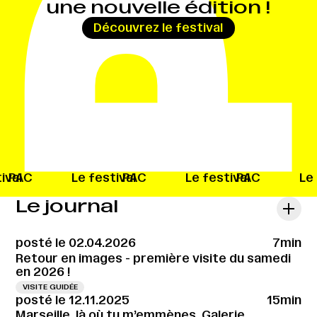
une nouvelle édition !
→
Découvrez le festival
ival
PAC
Le festival
PAC
Le festival
PAC
Le
Le journal
posté le 02.04.2026
7min
Retour en images - première visite du samedi
en 2026 !
VISITE GUIDÉE
posté le 12.11.2025
15min
Marseille, là où tu m’emmènes, Galerie