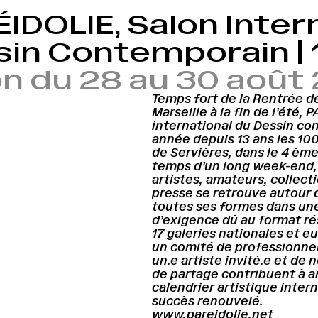
IDOLIE, Salon Inter
in Contemporain | 
on du 28 au 30 août
Temps fort de la Rentrée d
Marseille à la fin de l’été, 
international du Dessin co
année depuis 13 ans les 10
de Servières, dans le 4 ème
temps d’un long week-end, 
artistes, amateurs, collect
presse se retrouve autour
toutes ses formes dans une
d’exigence dû au format ré
17 galeries nationales et 
un comité de professionnel
un.e artiste invité.e et d
de partage contribuent à a
calendrier artistique intern
succès renouvelé.
www.pareidolie.net