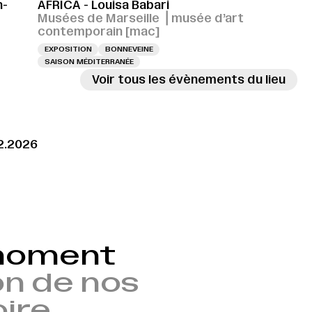
n-
AFRICA - Louisa Babari
Musées de Marseille ⎪musée d’art
contemporain [mac]
EXPOSITION
BONNEVEINE
SAISON MÉDITERRANÉE
Voir tous les évènements du lieu
12.2026
1H
VERNISSAGE LE 10.10.2026 À 11H
VERNISSAGE LE 10.10.2026 À 11H
VERNI
 moment
n de nos
oire