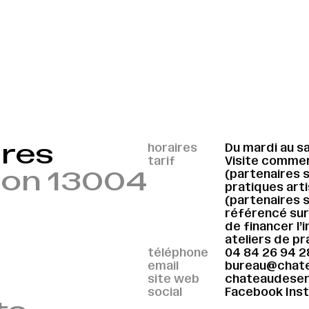
ères
horaires
Du mardi au s
tarif
Visite commen
son 13004
(partenaires 
pratiques arti
(partenaires 
référencé sur
de financer l
ateliers de pr
téléphone
04 84 26 94 2
email
bureau@chate
site web
chateaudeser
social
Facebook
Ins