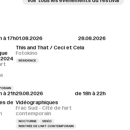
Voir tous les évènements du festival
h à 17h
01.08.2026
28.08.2026
This and That / Ceci et Cela
que
Fotokino
n 2024
RÉSIDENCE
art
ce
PORAIN
h à 21h
29.08.2026
de 18h à 22h
es de
Vidéographiques
Frac Sud - Cité de l’art
n
contemporain
NOCTURNE
VIDÉO
RENTRÉE DE L'ART CONTEMPORAIN