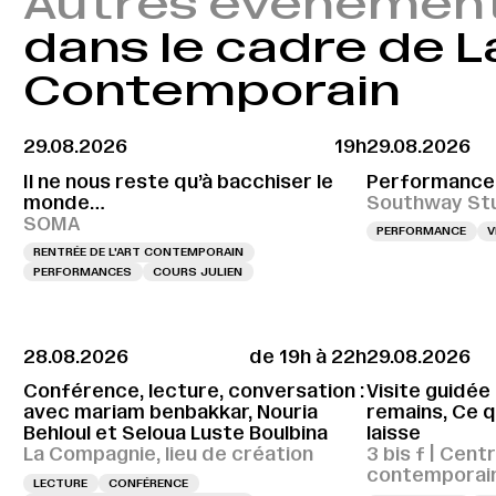
Autres évènemen
dans le cadre de L
Contemporain
29.08.2026
19h
29.08.2026
Il ne nous reste qu’à bacchiser le
Performance,
monde…
Southway St
SOMA
PERFORMANCE
V
RENTRÉE DE L'ART CONTEMPORAIN
PERFORMANCES
COURS JULIEN
28.08.2026
de 19h à 22h
29.08.2026
Conférence, lecture, conversation :
Visite guidée
avec mariam benbakkar, Nouria
remains, Ce q
Behloul et Seloua Luste Boulbina
laisse
La Compagnie, lieu de création
3 bis f | Cent
contemporains
LECTURE
CONFÉRENCE