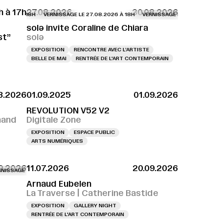
h à 17h
27.08.2026
30.08.2026
VERNISSAGE LE 27.08.2026 À 18H
VERNISSAGE LE 27.08.2026 À 18H
solə invite Coraline de Chiara
st”
solə
EXPOSITION
RENCONTRE AVEC L’ARTISTE
BELLE DE MAI
RENTRÉE DE L'ART CONTEMPORAIN
8.2026
01.09.2025
01.09.2026
E LE 28.08.2026 À 16H
VERNISSAGE LE 28.08.2026 À 16H
REVOLUTION V52 V2
nand
Digitale Zone
EXPOSITION
ESPACE PUBLIC
ARTS NUMÉRIQUES
09.2026
11.07.2026
20.09.2026
AGE LE 27.08.2026 À 18H
VERNISSAGE LE 27.08.2026 À 18H
VERNISSAGE LE 
Arnaud Eubelen
La Traverse | Catherine Bastide
EXPOSITION
GALLERY NIGHT
RENTRÉE DE L'ART CONTEMPORAIN