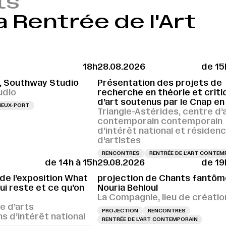
ts
a Rentrée de l'Art
18h
28.08.2026
de 15
 Southway Studio
Présentation des projets de
udio
recherche en théorie et criti
d’art soutenus par le Cnap e
IEUX-PORT
Triangle-Astérides, centre d’
contemporain contemporain
d’intérêt national et résiden
d’artistes
RENCONTRES
RENTRÉE DE L'ART CONTEM
de 14h à 15h
29.08.2026
de 19
 de l’exposition What
projection de Chants fantôm
ui reste et ce qu’on
Nouria Behloul
La Compagnie, lieu de créatio
re d’arts
PROJECTION
RENCONTRES
 d’intérêt national
RENTRÉE DE L'ART CONTEMPORAIN