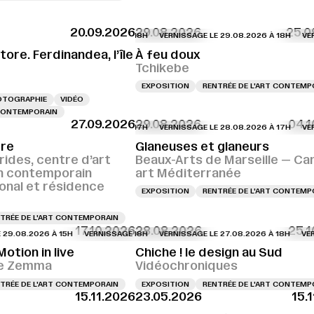
20.09.2026
29.08.2026
25.0
RNISSAGE LE 28.08.2026 À 18H
VERNISSAGE LE 28.08.2026 À 18H
VERNISSAGE LE 29.08.2026 À 18H
VERNISSAG
VERNISS
ore. Ferdinandea, l’île
À feu doux
Tchikebe
EXPOSITION
RENTRÉE DE L'ART CONTEMP
OTOGRAPHIE
VIDÉO
 CONTEMPORAIN
27.09.2026
29.08.2026
04.1
VERNISSAGE LE 28.08.2026 À 17H
VERNISS
tre
Glaneuses et glaneurs
rides, centre d’art
Beaux-Arts de Marseille — C
n contemporain
art Méditerranée
ional et résidence
EXPOSITION
RENTRÉE DE L'ART CONTEMP
TRÉE DE L'ART CONTEMPORAIN
17.10.2026
28.08.2026
25.1
8.2026 À 15H
RNISSAGE LE 28.08.2026 À 17H
VERNISSAGE LE 29.08.2026 À 15H
VERNISSAGE LE 28.08.2026 À 17H
VERNISSAGE LE 27.08.2026 À 18H
VERNISSAGE LE 29.08.2026 
VERNISSAG
VERNISS
Motion in live
Chiche ! le design au Sud
rie Zemma
Vidéochroniques
TRÉE DE L'ART CONTEMPORAIN
EXPOSITION
RENTRÉE DE L'ART CONTEMP
15.11.2026
23.05.2026
15.