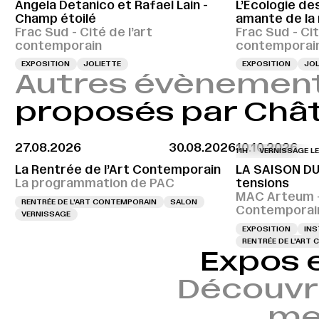
Angela Detanico et Rafael Lain -
L’Écologie des
Champ étoilé
amante de la
Frac Sud - Cité de l’art
Frac Sud - Cit
contemporain
contemporai
EXPOSITION
JOLIETTE
EXPOSITION
JOL
Autres évènemen
proposés par Chât
27.08.2026
30.08.2026
10.10.2026
VERNISSAGE LE 10.10
La Rentrée de l’Art Contemporain
LA SAISON DU
La programmation de PAC
tensions
MAC Arteum –
RENTRÉE DE L'ART CONTEMPORAIN
SALON
Contemporai
VERNISSAGE
EXPOSITION
INS
RENTRÉE DE L'ART
Expos 
Découvr
mem