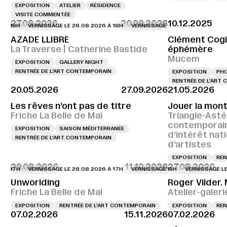
EXPOSITION
ATELIER
RÉSIDENCE
VISITE COMMENTÉE
27.08.2026
20.09.2026
10.12.2025
VERNISSAGE LE 28.08.2026 À 18H
VERNISSAGE LE 28.08.2026 À 18H
VE
AZADE LLIBRE
Clément Cogit
La Traverse | Catherine Bastide
éphémère
Mucem
EXPOSITION
GALLERY NIGHT
RENTRÉE DE L'ART CONTEMPORAIN
EXPOSITION
PH
RENTRÉE DE L'ART
20.05.2026
27.09.2026
21.05.2026
Les rêves n’ont pas de titre
Jouer la mon
Friche La Belle de Mai
Triangle-Asté
contemporai
EXPOSITION
SAISON MÉDITERRANÉE
d’intérêt nat
RENTRÉE DE L'ART CONTEMPORAIN
d’artistes
EXPOSITION
REN
29.08.2026
11.10.2026
27.08.2026
VERNISSAGE LE 28.08.2026 À 17H
VERNISSAGE LE 28.08.2026 À 17H
VERNISSAGE LE 29.0
VE
Unworlding
Roger Vilder. 
Friche La Belle de Mai
Atelier-gale
EXPOSITION
RENTRÉE DE L'ART CONTEMPORAIN
EXPOSITION
REN
07.02.2026
15.11.2026
07.02.2026