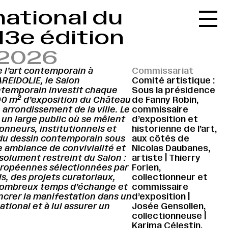
national du
Accueil
13e édition
Le réseau
 2026
L'agenda
e l’art contemporain à
Commissariat
La carte
PAREIDOLIE, le Salon
Comité artistique :
ntemporain investit chaque
Sous la présidence
Le festival
2
00 m
d’exposition du Château
de Fanny Robin,
 arrondissement de la ville. Le
commissaire
Le lieu
un large public où se mêlent
d’exposition et
ionneurs, institutionnels et
historienne de l’art,
Les ressources
 du dessin contemporain sous
aux côtés de
 ambiance de convivialité et
Nicolas Daubanes,
Le journal
solument restreint du Salon :
artiste | Thierry
européennes sélectionnées par
Forien,
Contact
s, des projets curatoriaux,
collectionneur et
e nombreux temps d’échange et
commissaire
Recherche
ncrer la manifestation dans un
d’exposition |
ational et à lui assurer un
Josée Gensollen,
collectionneuse |
Karima Célestin,