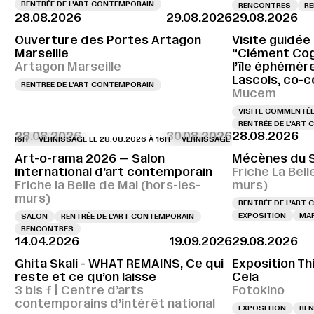
RENTRÉE DE L'ART CONTEMPORAIN
RENCONTRES
RE
28.08.2026
29.08.2026
29.08.2026
Ouverture des Portes Artagon
Visite guidée 
Marseille
“Clément Cog
Artagon Marseille
l’île éphémèr
Lascols, co-
RENTRÉE DE L'ART CONTEMPORAIN
Mucem
VISITE COMMENTÉ
RENTRÉE DE L'ART
28.08.2026
30.08.2026
28.08.2026
VERNISSAGE LE 28.08.2026 À 16H
VERNISSAGE LE 28.08.2026 À 16H
VE
Art-o-rama 2026 — Salon
Mécènes du S
international d’art contemporain
Friche La Bell
Friche la Belle de Mai (hors-les-
murs)
murs)
RENTRÉE DE L'ART
EXPOSITION
MAR
SALON
RENTRÉE DE L'ART CONTEMPORAIN
RENCONTRES
14.04.2026
19.09.2026
29.08.2026
Ghita Skali - WHAT REMAINS, Ce qui
Exposition Th
reste et ce qu’on laisse
Cela
3 bis f | Centre d’arts
Fotokino
contemporains d’intérêt national
EXPOSITION
REN