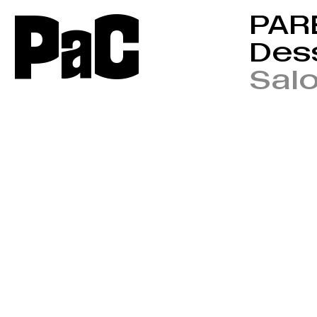
P
a
C
PARÉ
Dess
Sal