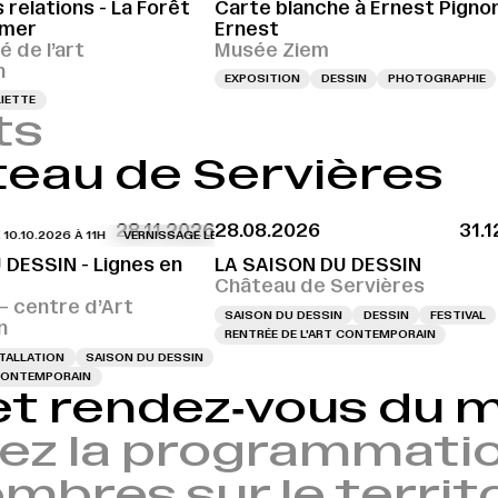
 relations - La Forêt
Carte blanche à Ernest Pigno
 mer
Ernest
é de l’art
Musée Ziem
n
EXPOSITION
DESSIN
PHOTOGRAPHIE
IETTE
ts
eau de Servières
28.11.2026
28.08.2026
31.
.2026 À 11H
VERNISSAGE LE 10.10.2026 À 11H
VERNISSAGE LE 10.10.2026 À 1
 DESSIN - Lignes en
LA SAISON DU DESSIN
Château de Servières
 centre d’Art
SAISON DU DESSIN
DESSIN
FESTIVAL
n
RENTRÉE DE L'ART CONTEMPORAIN
TALLATION
SAISON DU DESSIN
 CONTEMPORAIN
et rendez‑vous du
ez la programmatio
bres sur le territ