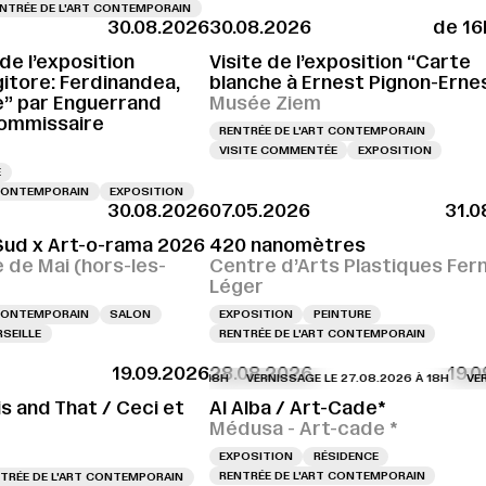
NTRÉE DE L'ART CONTEMPORAIN
30.08.2026
30.08.2026
de 16
de l’exposition
Visite de l’exposition “Carte
itore: Ferdinandea,
blanche à Ernest Pignon-Erne
e” par Enguerrand
Musée Ziem
commissaire
RENTRÉE DE L'ART CONTEMPORAIN
VISITE COMMENTÉE
EXPOSITION
E
 CONTEMPORAIN
EXPOSITION
30.08.2026
07.05.2026
31.0
RNISSAGE LE 28.08.2026 À 16H
VERNISSAGE LE 28.08.2026 À 16H
VERNISSAG
ud x Art-o-rama 2026
420 nanomètres
e de Mai (hors-les-
Centre d’Arts Plastiques Fer
Léger
 CONTEMPORAIN
SALON
EXPOSITION
PEINTURE
SEILLE
RENTRÉE DE L'ART CONTEMPORAIN
19.09.2026
28.08.2026
19.
VERNISSAGE LE 27.08.2026 À 18H
VERNISS
is and That / Ceci et
Al Alba / Art-Cade*
Médusa - Art-cade *
EXPOSITION
RÉSIDENCE
RENTRÉE DE L'ART CONTEMPORAIN
TRÉE DE L'ART CONTEMPORAIN