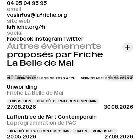
04 95 04 95 95
email
vosinfos@lafriche.org
site web
lafriche.org/fr
social
Facebook
Instagram
Twitter
Autres évènements
proposés par Friche
La Belle de Mai
29.08.2026
11.10.2026
À 17H
VERNISSAGE LE 28.08.2026 À 17H
VERNISSAGE LE 28.08.2026 À 17H
Unworlding
Friche La Belle de Mai
EXPOSITION
RENTRÉE DE L'ART CONTEMPORAIN
27.08.2026
30.08.2026
La Rentrée de l’Art Contemporain
La programmation de PAC
RENTRÉE DE L'ART CONTEMPORAIN
SALON
VERNISSAGE
20.05.2026
27.09.2026