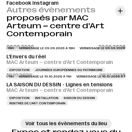
Facebook
Instagram
Autres évènements
proposés par MAC
Arteum – centre d’Art
Contemporain
09.09.2026
20.09.2026
6 À 18H
VERNISSAGE LE 09.09.2026 À 18H
VERNISSAGE LE 09.09.2026 À 18
L’Envers du réel
MAC Arteum – centre d’Art Contemporain
EXPOSITION
JOURNÉES EUROPÉENNES DU PATRIMOINE
10.10.2026
28.11.2026
6 À 11H
VERNISSAGE LE 10.10.2026 À 11H
VERNISSAGE LE 10.10.2026 À 11H
LA SAISON DU DESSIN - Lignes en tensions
MAC Arteum – centre d’Art Contemporain
EXPOSITION
INSTALLATION
SAISON DU DESSIN
RENTRÉE DE L'ART CONTEMPORAIN
Voir tous les évènements du lieu