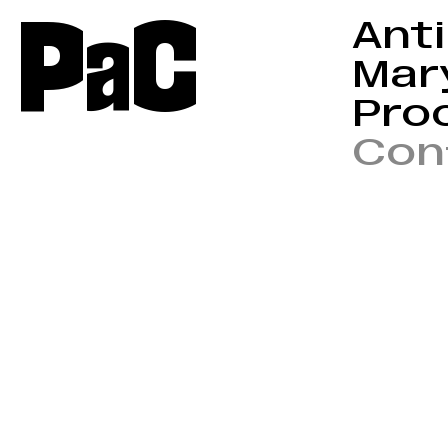
P
a
C
Anti
Mar
Proc
Conf