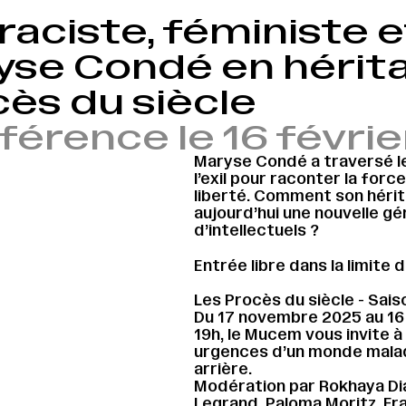
raciste, féministe e
yse Condé en hérita
ès du siècle
érence le 16 févrie
Maryse Condé a traversé le
l’exil pour raconter la for
liberté. Comment son hérita
aujourd’hui une nouvelle gé
d’intellectuels ?
Entrée libre dans la limite 
Les Procès du siècle - Saiso
Du 17 novembre 2025 au 16 
19h, le Mucem vous invite à
urgences d’un monde malade
arrière.
Modération par Rokhaya Di
Legrand, Paloma Moritz, Fran