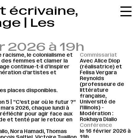
t écrivaine,
Accueil
ge | Les
Le réseau
L'agenda
r 2026 à 19h
La carte
 racisme, le colonialisme et
Commissariat
Le festival
ce des femmes et clamer la
Avec Alice Diop
ge continue-t-il d’inspirer
(réalisatrice) et
Le lieu
nération d’artistes et
Felisa Vergara
Reynolds
Les ressources
(professeure de
littérature
des places disponibles.
Le journal
française,
Université de
n 5 | “C’est par où le futur ?”
Contact
l’Illinois) -
mars 2026, chaque lundi à
Modération :
 réfléchir pour agir face aux
Recherche
Rokhaya Diallo
 et tenté par le retour en
Conférence
le 16 février 2026 à
allo, Nora Hamadi, Thomas
19h
çois Saltiel, Victoire Tuaillon.