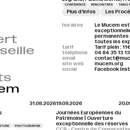
CONFÉRENCE
RENCONTRES
TABLE
Plus d’infos
Les Procè
→
horaires
Le Mucem est 
exceptionnell
ert
permanentes e
toutes les exp
seille
tarif
Tarif plein : 11
téléphone
04 84 35 13 13
email
contact@muc
site web
mucem.org
social
Facebook
Ins
ts
cem
31.08.2026
19.09.2026
20.0
s
Journées Européennes du
Patrimoine | Ouverture
exceptionnelle des réserves
NTURE
PHOTOGRAPHIE
CCR - Centre de Conservatio