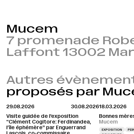
Mucem
7 promenade Rob
Laffont 13002 Mar
Autres évènemen
proposés par Mu
29.08.2026
30.08.2026
18.03.2026
Visite guidée de l’exposition
Bonnes mère
“Clément Cogitore: Ferdinandea,
Mucem
l’île éphémère” par Enguerrand
EXPOSITION
PEI
Lascols, co-commissaire