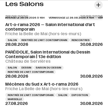
Les Salons
28.08.2026
30.08.2026
RNISSAGE LE 28.08.2026 À 16H
VERNISSAGE LE 28.08.2026 À 16H
VERNISSAG
Art-o-rama 2026 — Salon international d’art
contemporain
Friche la Belle de Mai (hors-les-murs)
SALON
RENTRÉE DE L'ART CONTEMPORAIN
RENCONTRES
28.08.2026
30.08.2026
PARÉIDOLIE, Salon International du Dessin
Contemporain | 13e édition
Château de Servières
SALON
DESSIN
SAISON DU DESSIN
RENTRÉE DE L'ART CONTEMPORAIN
28.08.2026
30.08.2026
Mécènes du Sud x Art-o-rama 2026
Friche La Belle de Mai (hors-les-murs)
RENTRÉE DE L'ART CONTEMPORAIN
SALON
EXPOSITION
MARSEILLE
27.08.2026
30.08.2026