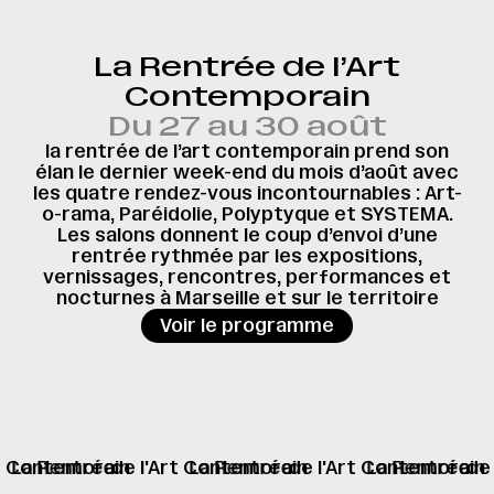
La Rentrée de l’Art
Contemporain
Du 27 au 30 août
la rentrée de l’art contemporain prend son
élan le dernier week-end du mois d’août avec
les quatre rendez-vous incontournables : Art-
o-rama, Paréidolie, Polyptyque et SYSTEMA.
Les salons donnent le coup d’envoi d’une
rentrée rythmée par les expositions,
vernissages, rencontres, performances et
nocturnes à Marseille et sur le territoire
→
Voir le programme
rt Contemorain
La Rentrée
de l'Art Contemorain
La Rentrée
de l'Art Contemorain
La Rentrée
de