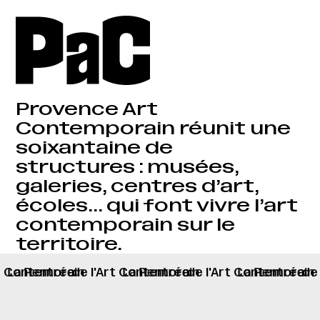
Provence Art
Contemporain réunit une
soixantaine de
structures : musées,
galeries, centres d’art,
écoles… qui font vivre l’art
contemporain sur le
territoire.
rt Contemorain
La Rentrée
de l'Art Contemorain
La Rentrée
de l'Art Contemorain
La Rentrée
de