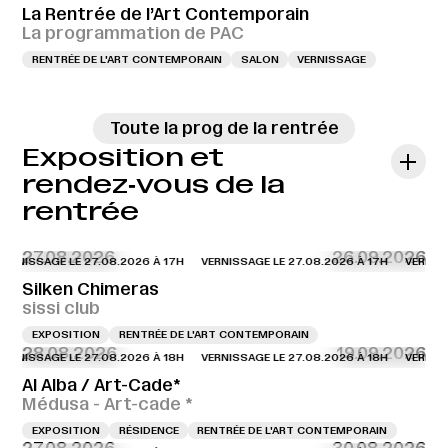
La Rentrée de l’Art Contemporain
La programmation de PAC
RENTRÉE DE L'ART CONTEMPORAIN
SALON
VERNISSAGE
Toute la prog de la rentrée
Exposition et
rendez‑vous de la
rentrée
27.08.2026
26.09.2026
RNISSAGE LE 27.08.2026 À 17H
VERNISSAGE LE 27.08.2026 À 17H
VERNISSAG
Silken Chimeras
sissi club
EXPOSITION
RENTRÉE DE L'ART CONTEMPORAIN
28.08.2026
19.09.2026
RNISSAGE LE 27.08.2026 À 18H
VERNISSAGE LE 27.08.2026 À 18H
VERNISSAG
Al Alba / Art-Cade*
Médusa - Art-cade *
EXPOSITION
RÉSIDENCE
RENTRÉE DE L'ART CONTEMPORAIN