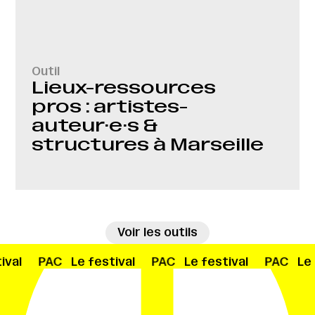
Outil
Lieux-ressources
pros : artistes-
auteur·e·s &
structures à Marseille
→
Voir les outils
ival
PAC
Le festival
PAC
Le festival
PAC
Le