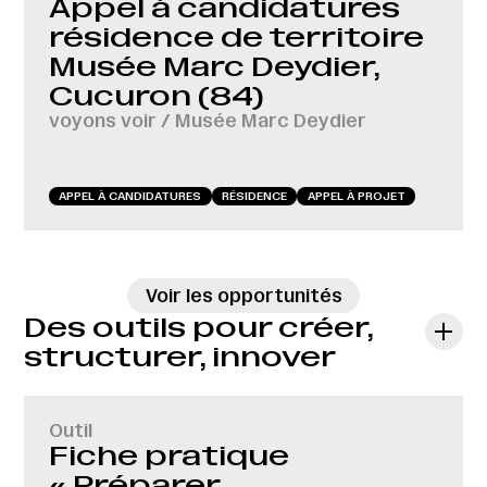
Appel à candidatures
résidence de territoire
Musée Marc Deydier,
Cucuron (84)
voyons voir / Musée Marc Deydier
APPEL À CANDIDATURES
RÉSIDENCE
APPEL À PROJET
→
Voir les opportunités
Des outils pour créer,
structurer, innover
Outil
Fiche pratique
« Préparer