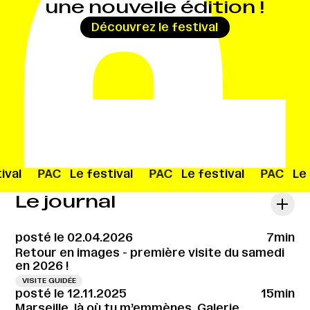
une nouvelle édition !
→
Découvrez le festival
ival
PAC
Le festival
PAC
Le festival
PAC
Le
Le journal
posté le 02.04.2026
7min
Retour en images - première visite du samedi
en 2026 !
VISITE GUIDÉE
posté le 12.11.2025
15min
Marseille, là où tu m’emmènes, Galerie