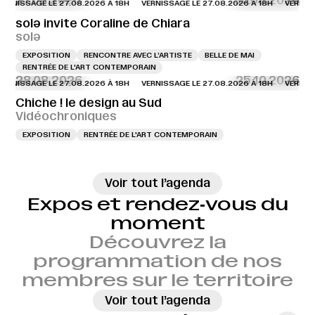
27.08.2026
30.08.2026
RNISSAGE LE 27.08.2026 À 18H
VERNISSAGE LE 27.08.2026 À 18H
VERNISSAG
solə invite Coraline de Chiara
solə
EXPOSITION
RENCONTRE AVEC L’ARTISTE
BELLE DE MAI
RENTRÉE DE L'ART CONTEMPORAIN
28.08.2026
25.10.2026
RNISSAGE LE 27.08.2026 À 18H
VERNISSAGE LE 27.08.2026 À 18H
VERNISSAG
Chiche ! le design au Sud
Vidéochroniques
EXPOSITION
RENTRÉE DE L'ART CONTEMPORAIN
→
Voir tout l’agenda
Expos et rendez‑vous du
moment
Découvrez la
programmation de nos
membres sur le territoire
→
Voir tout l’agenda