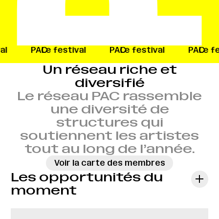
ival
PAC
Le festival
PAC
Le festival
PAC
Le
Un réseau riche et
diversifié
Le réseau PAC rassemble
une diversité de
structures qui
soutiennent les artistes
tout au long de l’année.
Voir la carte des membres
Les opportunités du
moment