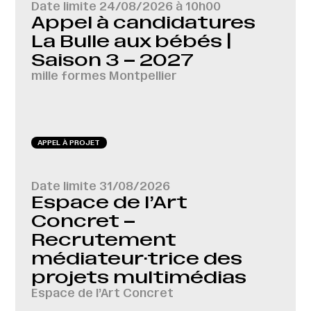
Date limite
24/08/2026 à 10h00
Appel à candidatures
La Bulle aux bébés |
Saison 3 – 2027
mille formes Montpellier
APPEL À PROJET
Date limite
31/08/2026
Espace de l’Art
Concret –
Recrutement
médiateur·trice des
projets multimédias
Espace de l’Art Concret