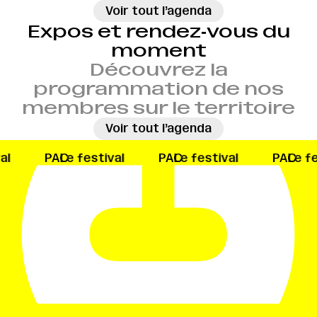
→
Voir tout l’agenda
Expos et rendez‑vous du
moment
Découvrez la
programmation de nos
membres sur le territoire
→
Voir tout l’agenda
ival
PAC
Le festival
PAC
Le festival
PAC
Le