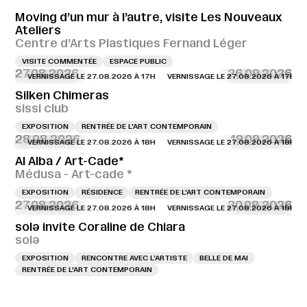
Moving d’un mur à l’autre, visite Les Nouveaux
Ateliers
Centre d’Arts Plastiques Fernand Léger
VISITE COMMENTÉE
ESPACE PUBLIC
27.08.2026
26.09.2026
VERNISSAGE LE 27.08.2026 À 17H
VERNISSAGE LE 27.08.2026 À 17H
V
Silken Chimeras
sissi club
EXPOSITION
RENTRÉE DE L'ART CONTEMPORAIN
28.08.2026
19.09.2026
VERNISSAGE LE 27.08.2026 À 18H
VERNISSAGE LE 27.08.2026 À 18H
V
Al Alba / Art-Cade*
Médusa - Art-cade *
EXPOSITION
RÉSIDENCE
RENTRÉE DE L'ART CONTEMPORAIN
27.08.2026
30.08.2026
VERNISSAGE LE 27.08.2026 À 18H
VERNISSAGE LE 27.08.2026 À 18H
V
solə invite Coraline de Chiara
solə
EXPOSITION
RENCONTRE AVEC L’ARTISTE
BELLE DE MAI
RENTRÉE DE L'ART CONTEMPORAIN