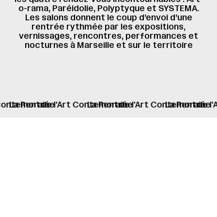
o-rama, Paréidolie, Polyptyque et SYSTEMA.
Les salons donnent le coup d’envoi d’une
rentrée rythmée par les expositions,
vernissages, rencontres, performances et
nocturnes à Marseille et sur le territoire
rt Contemorain
ntrée
de l'Art Contemorain
La Rentrée
de l'Art Contemorain
La Rentrée
de
L