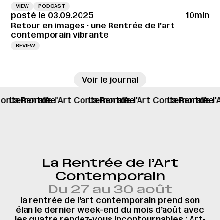
VIEW
PODCAST
posté le 03.09.2025
10min
Retour en images · une Rentrée de l'art
contemporain vibrante
REVIEW
→
Voir le journal
rt Contemorain
ntrée
de l'Art Contemorain
La Rentrée
de l'Art Contemorain
La Rentrée
de
L
La Rentrée de l’Art
Contemporain
Du 27 au 30 août
la rentrée de l’art contemporain prend son
élan le dernier week-end du mois d’août avec
les quatre rendez-vous incontournables : Art-