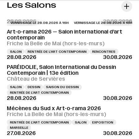
Les Salons
28.08.2026
30.08.2026
VERNISSAGE LE 28.08.2026 À 16H
VERNISSAGE LE 28.08.2026 À 16H
VERN
Art-o-rama 2026 — Salon international d’art
contemporain
Friche la Belle de Mai (hors-les-murs)
SALON
RENTRÉE DE L'ART CONTEMPORAIN
RENCONTRES
28.08.2026
30.08.2026
PARÉIDOLIE, Salon International du Dessin
Contemporain | 13e édition
Château de Servières
SALON
DESSIN
SAISON DU DESSIN
RENTRÉE DE L'ART CONTEMPORAIN
28.08.2026
30.08.2026
Mécènes du Sud x Art-o-rama 2026
Friche La Belle de Mai (hors-les-murs)
RENTRÉE DE L'ART CONTEMPORAIN
SALON
EXPOSITION
MARSEILLE
27.08.2026
30.08.2026