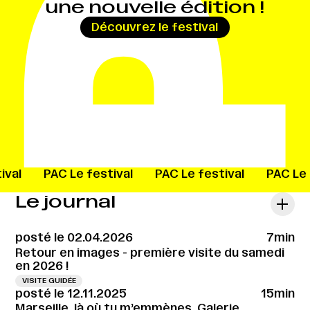
une nouvelle édition !
→
Découvrez le festival
ival
PAC
Le festival
PAC
Le festival
PAC
Le
Le journal
posté le 02.04.2026
7min
Retour en images - première visite du samedi
en 2026 !
VISITE GUIDÉE
posté le 12.11.2025
15min
Marseille, là où tu m’emmènes, Galerie