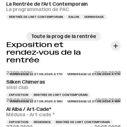
La Rentrée de l’Art Contemporain
La programmation de PAC
RENTRÉE DE L'ART CONTEMPORAIN
SALON
VERNISSAGE
Toute la prog de la rentrée
Exposition et
rendez‑vous de la
rentrée
27.08.2026
26.09.2026
VERNISSAGE LE 27.08.2026 À 17H
VERNISSAGE LE 27.08.2026 À 17H
VERN
Silken Chimeras
sissi club
EXPOSITION
RENTRÉE DE L'ART CONTEMPORAIN
28.08.2026
19.09.2026
VERNISSAGE LE 27.08.2026 À 18H
VERNISSAGE LE 27.08.2026 À 18H
VERN
Al Alba / Art-Cade*
Médusa - Art-cade *
EXPOSITION
RÉSIDENCE
RENTRÉE DE L'ART CONTEMPORAIN