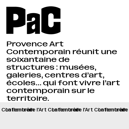
Provence Art
Contemporain réunit une
soixantaine de
structures : musées,
galeries, centres d’art,
écoles… qui font vivre l’art
contemporain sur le
territoire.
rt Contemorain
La Rentrée
de l'Art Contemorain
La Rentrée
de l'Art Contemorain
La Rentrée
de