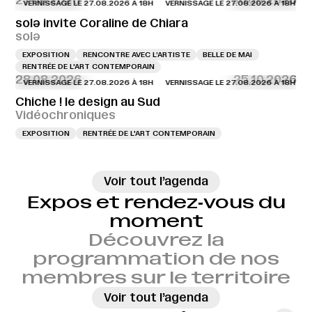
27.08.2026
30.08.2026
VERNISSAGE LE 27.08.2026 À 18H
VERNISSAGE LE 27.08.2026 À 18H
VERN
solə invite Coraline de Chiara
solə
EXPOSITION
RENCONTRE AVEC L’ARTISTE
BELLE DE MAI
RENTRÉE DE L'ART CONTEMPORAIN
28.08.2026
25.10.2026
VERNISSAGE LE 27.08.2026 À 18H
VERNISSAGE LE 27.08.2026 À 18H
VERN
Chiche ! le design au Sud
Vidéochroniques
EXPOSITION
RENTRÉE DE L'ART CONTEMPORAIN
→
Voir tout l’agenda
Expos et rendez‑vous du
moment
Découvrez la
programmation de nos
membres sur le territoire
→
Voir tout l’agenda