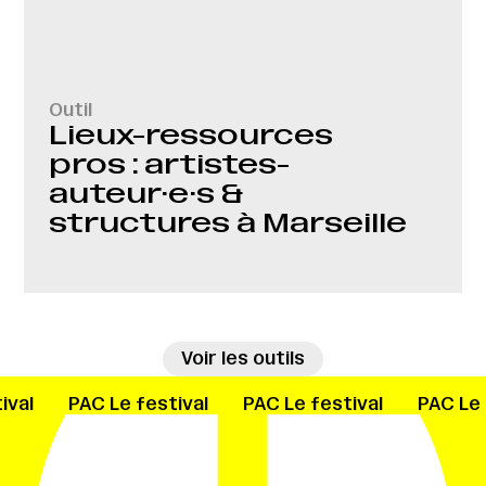
Outil
Lieux-ressources
pros : artistes-
auteur·e·s &
structures à Marseille
→
Voir les outils
ival
PAC
Le festival
PAC
Le festival
PAC
Le