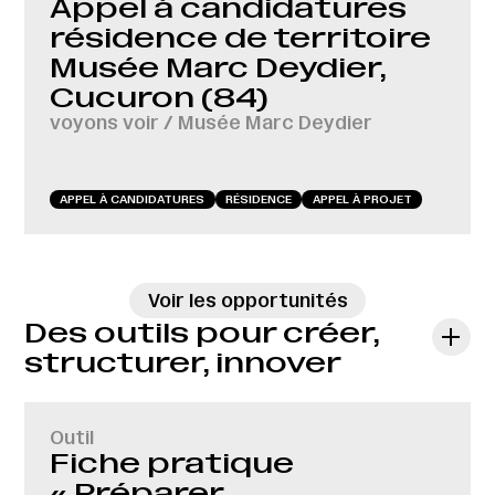
Appel à candidatures
résidence de territoire
Musée Marc Deydier,
Cucuron (84)
voyons voir / Musée Marc Deydier
APPEL À CANDIDATURES
RÉSIDENCE
APPEL À PROJET
→
Voir les opportunités
Des outils pour créer,
structurer, innover
Outil
Fiche pratique
« Préparer