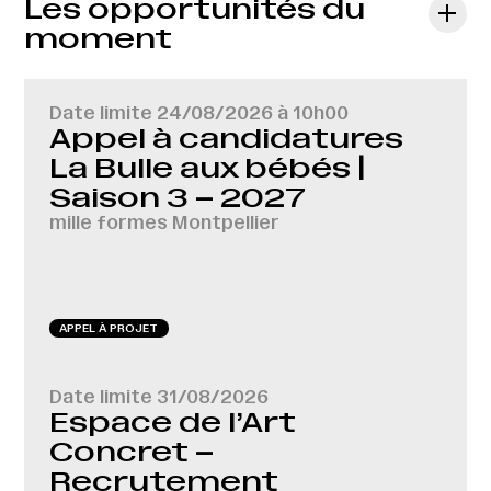
Les opportunités du
moment
Date limite
24/08/2026 à 10h00
Appel à candidatures
La Bulle aux bébés |
Saison 3 – 2027
mille formes Montpellier
APPEL À PROJET
Date limite
31/08/2026
Espace de l’Art
Concret –
Recrutement