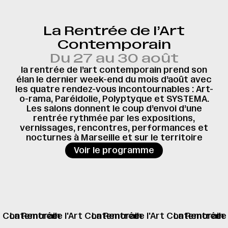
La Rentrée de l’Art
Contemporain
Du 27 au 30 août
la rentrée de l’art contemporain prend son
élan le dernier week-end du mois d’août avec
les quatre rendez-vous incontournables : Art-
o-rama, Paréidolie, Polyptyque et SYSTEMA.
Les salons donnent le coup d’envoi d’une
rentrée rythmée par les expositions,
vernissages, rencontres, performances et
nocturnes à Marseille et sur le territoire
→
Voir le programme
rt Contemorain
La Rentrée
de l'Art Contemorain
La Rentrée
de l'Art Contemorain
La Rentrée
de