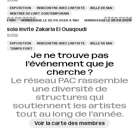
EXPOSITION
RENCONTRE AVEC L’ARTISTE
BELLE DE MAI
RENTRÉE DE L'ART CONTEMPORAIN
24.09.2026
27.09.2026
26 À 18H
VERNISSAGE LE 25.09.2026 À 18H
VERNISSAGE LE 25.09.2026 À 18
solə invite Zakaria El Ouaqoudi
solə
EXPOSITION
RENCONTRE AVEC L’ARTISTE
BELLE DE MAI
TEMPS FORT
Je ne trouve pas
l’événement que je
cherche ?
Le réseau PAC rassemble
une diversité de
structures qui
soutiennent les artistes
tout au long de l’année.
Voir la carte des membres