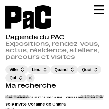
L’agenda du PAC
Expositions, rendez-vous,
actus, résidence, ateliers,
parcours et visites
Ville
Lieu
Quand
Quoi
Qui
Ma recherche
27.08.2026
30.08.2026
26 À 18H
VERNISSAGE LE 27.08.2026 À 18H
VERNISSAGE LE 27.08.2026 À 18
solə invite Coraline de Chiara
solə