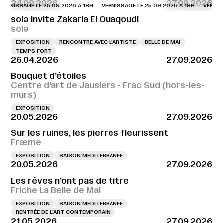
24.09.2026
27.09.2026
NISSAGE LE 25.09.2026 À 18H
VERNISSAGE LE 25.09.2026 À 18H
VERNISSAG
solə invite Zakaria El Ouaqoudi
solə
EXPOSITION
RENCONTRE AVEC L’ARTISTE
BELLE DE MAI
TEMPS FORT
26.04.2026
27.09.2026
Bouquet d’étoiles
Centre d’art de Jausiers - Frac Sud (hors-les-
murs)
EXPOSITION
20.05.2026
27.09.2026
Sur les ruines, les pierres fleurissent
Fræme
EXPOSITION
SAISON MÉDITERRANÉE
20.05.2026
27.09.2026
Les rêves n’ont pas de titre
Friche La Belle de Mai
EXPOSITION
SAISON MÉDITERRANÉE
RENTRÉE DE L'ART CONTEMPORAIN
21.05.2026
27.09.2026