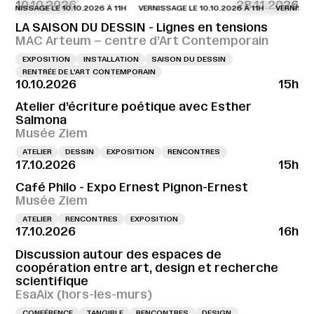
10.10.2026
28.11.2026
NISSAGE LE 10.10.2026 À 11H
VERNISSAGE LE 10.10.2026 À 11H
VERNISSAGE L
LA SAISON DU DESSIN - Lignes en tensions
MAC Arteum – centre d’Art Contemporain
EXPOSITION
INSTALLATION
SAISON DU DESSIN
RENTRÉE DE L'ART CONTEMPORAIN
10.10.2026
15h
Atelier d’écriture poétique avec Esther
Salmona
Musée Ziem
ATELIER
DESSIN
EXPOSITION
RENCONTRES
17.10.2026
15h
Café Philo - Expo Ernest Pignon-Ernest
Musée Ziem
ATELIER
RENCONTRES
EXPOSITION
17.10.2026
16h
Discussion autour des espaces de
coopération entre art, design et recherche
scientifique
EsaAix (hors-les-murs)
CONFÉRENCE
TANGIBLE
RENCONTRES
DESIGN