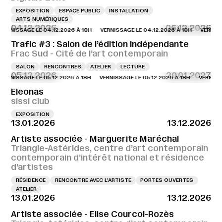
EXPOSITION
ESPACE PUBLIC
INSTALLATION
ARTS NUMÉRIQUES
04.12.2026
06.12.2026
NISSAGE LE 04.12.2026 À 18H
VERNISSAGE LE 04.12.2026 À 18H
VERNISSAGE
Trafic #3 : Salon de l’édition indépendante
Frac Sud - Cité de l’art contemporain
SALON
RENCONTRES
ATELIER
LECTURE
05.12.2026
30.01.2027
NISSAGE LE 05.12.2026 À 18H
VERNISSAGE LE 05.12.2026 À 18H
VERNISSAGE 
Eleonas
sissi club
EXPOSITION
13.01.2026
13.12.2026
Artiste associée - Marguerite Maréchal
Triangle-Astérides, centre d’art contemporain
contemporain d’intérêt national et résidence
d’artistes
RÉSIDENCE
RENCONTRE AVEC L’ARTISTE
PORTES OUVERTES
ATELIER
13.01.2026
13.12.2026
Artiste associée - Elise Courcol-Rozès