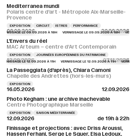
Mediterranea mundi
Polaris centre d’art - Métropole Aix-Marseille-
Provence
EXPOSITION
CIRCUIT
ISTRES
PERFORMANCE
09.09.2026
20.09.2026
NISSAGE LE 09.09.2026 À 18H
VERNISSAGE LE 09.09.2026 À 18H
VERNISSAG
L’Envers du réel
MAC Arteum – centre d’Art Contemporain
EXPOSITION
JOURNÉES EUROPÉENNES DU PATRIMOINE
12.09.2026
07.11.2026
NISSAGE LE 12.09.2026 À 11H
VERNISSAGE LE 12.09.2026 À 11H
VERNISSAGE 
La Passeggiata (d’après), Chiara Camoni
Chapelle des Andrettes (hors-les-murs)
EXPOSITION
16.05.2026
12.09.2026
Photo Kegham : une archive inachevable
Centre Photographique Marseille
EXPOSITION
SAISON MÉDITERRANÉE
12.09.2026
de 19h à 22h
Finissage et projections : avec Driss Aroussi,
Hassen Ferhani, Serge Le Squer, Elsa Ledoux,