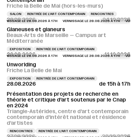
contemporain
Friche la Belle de Mai (hors-les-murs)
SALON
RENTRÉE DE L'ART CONTEMPORAIN
RENCONTRES
29.08.2026
04.10.2026
NISSAGE LE 28.08.2026 À 17H
VERNISSAGE LE 28.08.2026 À 17H
VERNISSAG
Glaneuses et glaneurs
Beaux-Arts de Marseille — Campus art
Méditerranée
EXPOSITION
RENTRÉE DE L'ART CONTEMPORAIN
29.08.2026
11.10.2026
NISSAGE LE 28.08.2026 À 17H
VERNISSAGE LE 28.08.2026 À 17H
VERNISSAG
Unworlding
Friche La Belle de Mai
EXPOSITION
RENTRÉE DE L'ART CONTEMPORAIN
28.08.2026
de 15h à 17h
Présentation des projets de recherche en
théorie et critique d’art soutenus par le Cnap
en 2024
Triangle-Astérides, centre d’art contemporain
contemporain d’intérêt national et résidence
d’artistes
RENCONTRES
RENTRÉE DE L'ART CONTEMPORAIN
27.08.2026
20.09.2026