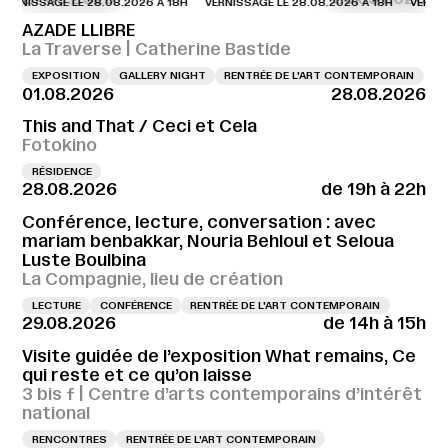
NISSAGE LE 28.08.2026 À 18H
VERNISSAGE LE 28.08.2026 À 18H
VERNISSAG
AZADE LLIBRE
La Traverse | Catherine Bastide
EXPOSITION
GALLERY NIGHT
RENTRÉE DE L'ART CONTEMPORAIN
01.08.2026
28.08.2026
This and That / Ceci et Cela
Fotokino
RÉSIDENCE
28.08.2026
de 19h à 22h
Conférence, lecture, conversation : avec
mariam benbakkar, Nouria Behloul et Seloua
Luste Boulbina
La Compagnie, lieu de création
LECTURE
CONFÉRENCE
RENTRÉE DE L'ART CONTEMPORAIN
29.08.2026
de 14h à 15h
Visite guidée de l’exposition What remains, Ce
qui reste et ce qu’on laisse
3 bis f | Centre d’arts contemporains d’intérêt
national
RENCONTRES
RENTRÉE DE L'ART CONTEMPORAIN