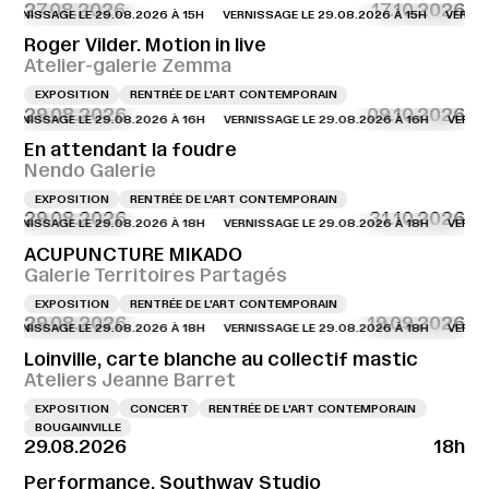
27.08.2026
17.10.2026
NISSAGE LE 29.08.2026 À 15H
VERNISSAGE LE 29.08.2026 À 15H
VERNISSAG
Roger Vilder. Motion in live
Atelier-galerie Zemma
EXPOSITION
RENTRÉE DE L'ART CONTEMPORAIN
29.08.2026
09.10.2026
NISSAGE LE 29.08.2026 À 16H
VERNISSAGE LE 29.08.2026 À 16H
VERNISSAG
En attendant la foudre
Nendo Galerie
EXPOSITION
RENTRÉE DE L'ART CONTEMPORAIN
29.08.2026
31.10.2026
NISSAGE LE 29.08.2026 À 18H
VERNISSAGE LE 29.08.2026 À 18H
VERNISSAG
ACUPUNCTURE MIKADO
Galerie Territoires Partagés
EXPOSITION
RENTRÉE DE L'ART CONTEMPORAIN
29.08.2026
19.09.2026
NISSAGE LE 29.08.2026 À 18H
VERNISSAGE LE 29.08.2026 À 18H
VERNISSAG
Loinville, carte blanche au collectif mastic
Ateliers Jeanne Barret
EXPOSITION
CONCERT
RENTRÉE DE L'ART CONTEMPORAIN
BOUGAINVILLE
29.08.2026
18h
Performance, Southway Studio