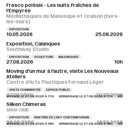
Fresco poïèsis - Les nuits fraîches de
l’Empyrée
Médiathèques de Manosque et Oraison (hors-
les-murs)
EXPOSITION
10.05.2026
25.08.2026
Exposition, Calanques
Southway Studio
EXPOSITION
SCULPTURE
MAZARGUES
27.08.2026
10h
Moving d’un mur à l’autre, visite Les Nouveaux
Ateliers
Centre d’Arts Plastiques Fernand Léger
VISITE COMMENTÉE
ESPACE PUBLIC
27.08.2026
26.09.2026
NISSAGE LE 27.08.2026 À 17H
VERNISSAGE LE 27.08.2026 À 17H
VERNISSAG
Silken Chimeras
sissi club
EXPOSITION
RENTRÉE DE L'ART CONTEMPORAIN
28.08.2026
19.09.2026
NISSAGE LE 27.08.2026 À 18H
VERNISSAGE LE 27.08.2026 À 18H
VERNISSAG