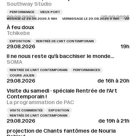
Southway Studio
PERFORMANCE
VIEUX-PORT
29.08.2026
25.09.2026
NISSAGE LE 29.08.2026 À 18H
VERNISSAGE LE 29.08.2026 À 18H
VERNISSAG
À feu doux
Tchikebe
EXPOSITION
RENTRÉE DE L'ART CONTEMPORAIN
29.08.2026
19h
Il ne nous reste qu’à bacchiser le monde…
SOMA
RENTRÉE DE L'ART CONTEMPORAIN
PERFORMANCES
COURS JULIEN
29.08.2026
de 16h à 20h
Visite du samedi · spéciale Rentrée de l’Art
Contemporain !
La programmation de PAC
VISITE COMMENTÉE
EXPOSITION
RENTRÉE DE L'ART CONTEMPORAIN
29.08.2026
de 19h à 21h
projection de Chants fantômes de Nouria