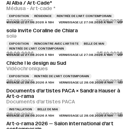
Al Alba / Art-Cade*
Médusa - Art-cade *
EXPOSITION
RÉSIDENCE
RENTRÉE DE L'ART CONTEMPORAIN
27.08.2026
30.08.2026
NISSAGE LE 27.08.2026 À 18H
VERNISSAGE LE 27.08.2026 À 18H
VERNISSAG
solə invite Coraline de Chiara
solə
EXPOSITION
RENCONTRE AVEC L’ARTISTE
BELLE DE MAI
RENTRÉE DE L'ART CONTEMPORAIN
28.08.2026
25.10.2026
NISSAGE LE 27.08.2026 À 18H
VERNISSAGE LE 27.08.2026 À 18H
VERNISSAG
Chiche ! le design au Sud
Vidéochroniques
EXPOSITION
RENTRÉE DE L'ART CONTEMPORAIN
28.08.2026
30.08.2026
NISSAGE LE 28.08.2026 À 16H
VERNISSAGE LE 28.08.2026 À 16H
VERNISSAG
Documents d’artistes PACA × Sandra Hauser à
Art-o-rama
Documents d’artistes PACA
INSTALLATION
BELLE DE MAI
28.08.2026
30.08.2026
NISSAGE LE 28.08.2026 À 16H
VERNISSAGE LE 28.08.2026 À 16H
VERNISSAG
Art-o-rama 2026 — Salon international d’art