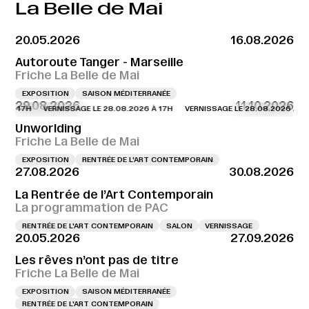
La Belle de Mai
20.05.2026
16.08.2026
Autoroute Tanger - Marseille
Friche La Belle de Mai
EXPOSITION
SAISON MÉDITERRANÉE
29.08.2026
11.10.2026
6 À 17H
VERNISSAGE LE 28.08.2026 À 17H
VERNISSAGE LE 28.08.2026 À 17
Unworlding
Friche La Belle de Mai
EXPOSITION
RENTRÉE DE L'ART CONTEMPORAIN
27.08.2026
30.08.2026
La Rentrée de l’Art Contemporain
La programmation de PAC
RENTRÉE DE L'ART CONTEMPORAIN
SALON
VERNISSAGE
20.05.2026
27.09.2026
Les rêves n’ont pas de titre
Friche La Belle de Mai
EXPOSITION
SAISON MÉDITERRANÉE
RENTRÉE DE L'ART CONTEMPORAIN