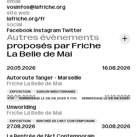
email
vosinfos@lafriche.org
site web
lafriche.org/fr
social
Facebook
Instagram
Twitter
Autres évènements
proposés par Friche
La Belle de Mai
20.05.2026
16.08.2026
Autoroute Tanger - Marseille
Friche La Belle de Mai
EXPOSITION
SAISON MÉDITERRANÉE
29.08.2026
11.10.2026
6 À 17H
VERNISSAGE LE 28.08.2026 À 17H
VERNISSAGE LE 28.08.2026 À 17H
Unworlding
Friche La Belle de Mai
EXPOSITION
RENTRÉE DE L'ART CONTEMPORAIN
27.08.2026
30.08.2026
La Rentrée de l’Art Contemporain