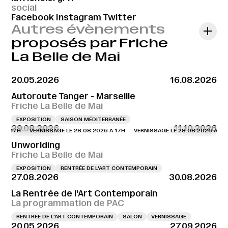
social
Facebook
Instagram
Twitter
Autres évènements
proposés par Friche
La Belle de Mai
20.05.2026
16.08.2026
Autoroute Tanger - Marseille
Friche La Belle de Mai
EXPOSITION
SAISON MÉDITERRANÉE
29.08.2026
11.10.2026
 À 17H
VERNISSAGE LE 28.08.2026 À 17H
VERNISSAGE LE 28.08.2026 À 17H
Unworlding
Friche La Belle de Mai
EXPOSITION
RENTRÉE DE L'ART CONTEMPORAIN
27.08.2026
30.08.2026
La Rentrée de l’Art Contemporain
La programmation de PAC
RENTRÉE DE L'ART CONTEMPORAIN
SALON
VERNISSAGE
20.05.2026
27.09.2026