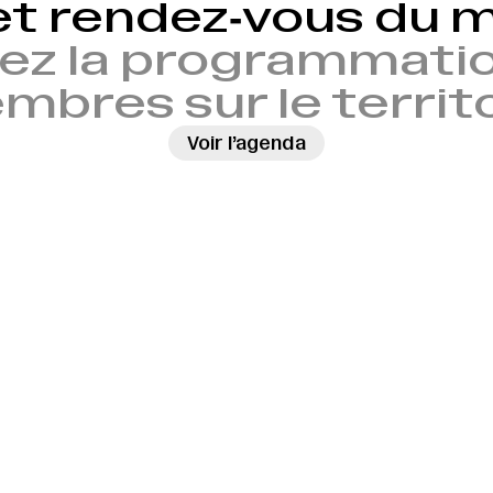
et rendez‑vous du
ez la programmatio
bres sur le territ
Voir l’agenda
→