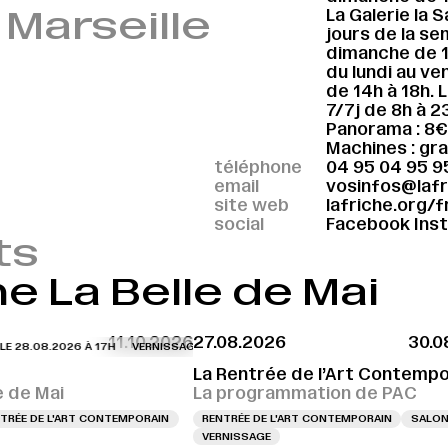
 Marseille
La Galerie la 
jours de la sem
dimanche de 11
du lundi au ve
de 14h à 18h. 
7/7j de 8h à 2
Panorama : 8€ 
Machines : grat
téléphone
04 95 04 95 9
email
vosinfos@lafr
site web
lafriche.org/f
social
Facebook
Ins
ts
e La Belle de Mai
11.10.2026
27.08.2026
30.0
 28.08.2026 À 17H
VERNISSAGE LE 28.08.2026 À 17H
VERNISSAGE LE 28.08
La Rentrée de l’Art Contempo
e de Mai
La programmation de PAC
TRÉE DE L'ART CONTEMPORAIN
RENTRÉE DE L'ART CONTEMPORAIN
SALO
VERNISSAGE