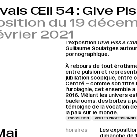
ais Œil 54 : Give Pi
osition du 19 déce
évrier 2021
L’exposition
Give Piss A Ch
Guillaume Soulatges autour
pornographique.
À rebours de tout érotisme, 
entre pulsion et représent
jubilation scopique, entre 
Centré – comme son titre l’
l’urolagnie, cet ensemble a
2016. Mêlant les univers e
backrooms, des boîtes à pa
témoigne de la vocation de
la paix sur le monde.
EXPOSITION
VISITES PROFESSIONNEL
Mai
horaires
Les expositio
dimanche de 14