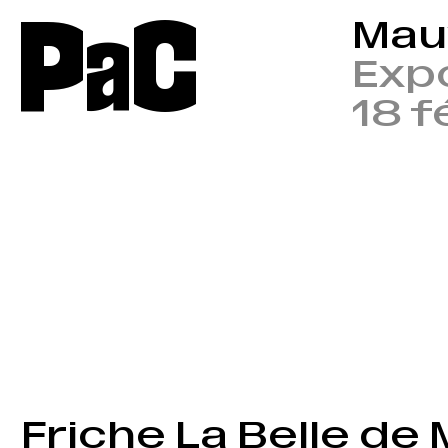
P
a
C
Mauv
Exp
18 f
Friche La Belle de 