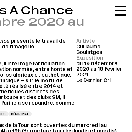
ss A Chance
Accueil
mbre 2020 au
Le réseau
L'agenda
ance
présente le travail de
Artiste
La carte
 de l’imagerie
Guillaume
Soulatges
Le festival
Exposition
du 19 décembre
il interroge l’articulation
Le lieu
2020 au 18 février
ation normée, entre honte et
2021
corps glorieux et pathétique.
Les ressources
Le Dernier Cri
indique – sur le motif de
 été réalisé entre 2014 et
Le journal
sthétiques distincts des
rtouze et des clubs SM, il
Contact
 l’urine à se répandre, comme
Recherche
LES
RÉSIDENCE
ns de la Tour sont ouvertes du mercredi au
h à 19h (fermeture tous les lundis et mardis).