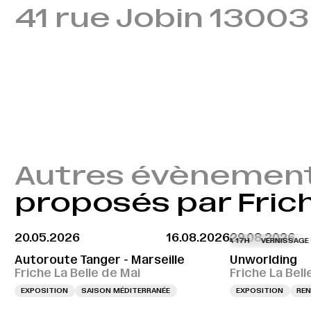
41 rue Jobin 13003
Autres évènemen
proposés par Frich
20.05.2026
16.08.2026
29.08.2026
VERNISSAGE LE 28.08.2026 À 17H
VERNISSAGE LE
Autoroute Tanger - Marseille
Unworlding
Friche La Belle de Mai
Friche La Bell
EXPOSITION
SAISON MÉDITERRANÉE
EXPOSITION
REN