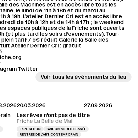
Salle des Machines est en accès libre tous les
aine, le lundi de 11h à 18h et du mardi au
h à 19h. L’atelier Dernier Cri est en accès libre
ndredi de 10h à 12h et de 14h à 17h ; le weekend
Les espaces publiques de la Friche sont ouverts
3h (et plus tard les soirs d’événements). Tour-
plein tarif / 5€ réduit Galerie la Salle des
uit Atelier Dernier Cri : gratuit
5
iche.org
r
tagram
Twitter
Voir tous les évènements du lieu
8.2026
20.05.2026
27.09.2026
.2026 À 17H
VERNISSAGE LE 28.08.2026 À 17H
VERNISSAGE LE 28.08.2026 À
rain
Les rêves n’ont pas de titre
Friche La Belle de Mai
N
EXPOSITION
SAISON MÉDITERRANÉE
RENTRÉE DE L'ART CONTEMPORAIN