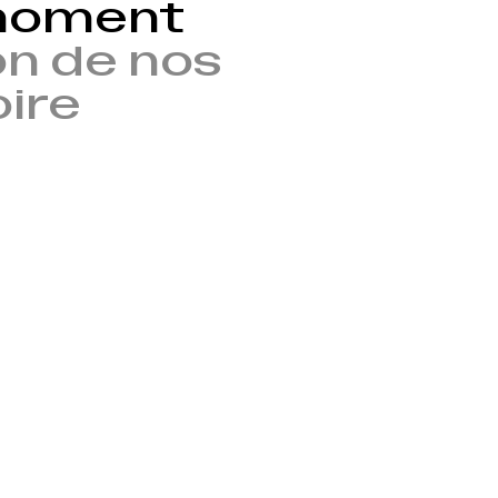
 moment
n de nos
oire