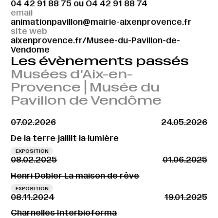
04 42 91 88 75
ou
O4 42 91 88 74
email
animationpavillon@mairie-aixenprovence.fr
site web
aixenprovence.fr/Musee-du-Pavillon-de-
Vendome
Les évènements passés
Musées d'Aix-en-
Provence⎪Musée du
Pavillon de Vendôme
07.02.2026
24.05.2026
De la terre jaillit la lumière
EXPOSITION
08.02.2025
01.06.2025
Henri Dobler La maison de rêve
EXPOSITION
08.11.2024
19.01.2025
Charnelles Interbioforma