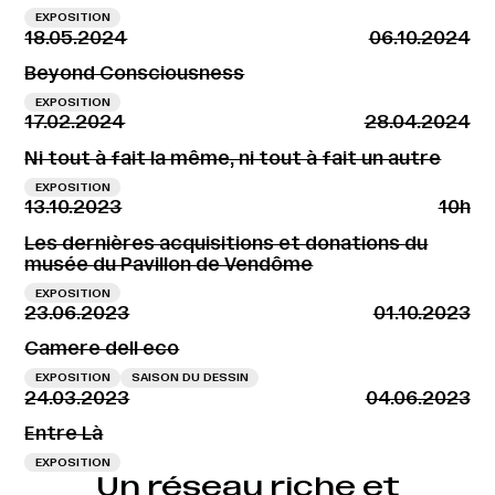
EXPOSITION
18.05.2024
06.10.2024
Beyond Consciousness
EXPOSITION
17.02.2024
28.04.2024
Ni tout à fait la même, ni tout à fait un autre
EXPOSITION
13.10.2023
10h
Les dernières acquisitions et donations du
musée du Pavillon de Vendôme
EXPOSITION
23.06.2023
01.10.2023
Camere dell eco
EXPOSITION
SAISON DU DESSIN
24.03.2023
04.06.2023
Entre Là
EXPOSITION
Un réseau riche et