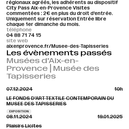
régionaux agréés, les adhérents au dispositif
City Pass Aix-en-Provence Visites
commentées : 2€ en plus du droit d’entrée.
Uniquement sur réservation Entrée libre
chaque 1er dimanche du mois.
téléphone
04 88 71 74 15
site web
aixenprovence.fr/Musee-des-Tapisseries
Les évènements passés
Musées d'Aix-en-
Provence⎪Musée des
Tapisseries
07.12.2024
10h
LE FONDS D’ART TEXTILE CONTEMPORAIN DU
MUSEE DES TAPISSERIES
EXPOSITION
08.11.2024
19.01.2025
Plaisirs Licites