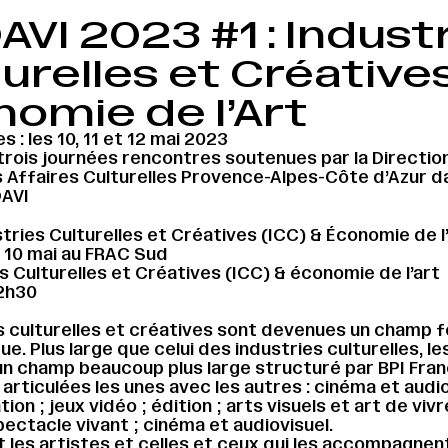
VI 2023 #1 : Indust
urelles et Créatives
omie de l’Art
 : les 10, 11 et 12 mai 2023
trois journées rencontres soutenues par la Directio
 Affaires Culturelles Provence-Alpes-Côte d’Azur da
AVI
stries Culturelles et Créatives (ICC) & Économie de l
 10 mai au FRAC Sud
s Culturelles et Créatives (ICC) & économie de l’art
12h30
s culturelles et créatives sont devenues un champ f
que. Plus large que celui des industries culturelles, le
n champ beaucoup plus large structuré par BPI Fran
 articulées les unes avec les autres : cinéma et audio
on ; jeux vidéo ; édition ; arts visuels et art de vivr
ectacle vivant ; cinéma et audiovisuel.
es artistes et celles et ceux qui les accompagnen