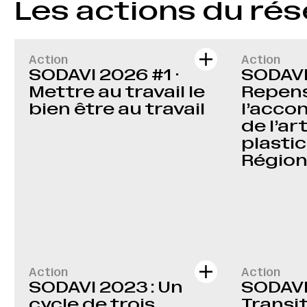
Les actions du ré
Action
Action
SODAVI 2026 #1 ·
SODAVI
Mettre au travail le
Repen
bien être au travail
l’acc
de l’ar
plastic
Région
Action
Action
SODAVI 2023 : Un
SODAVI
cycle de trois
Transi