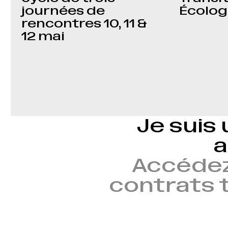
journées de
Écolog
rencontres 10, 11 &
12 mai
Je suis 
a
Accédez
contrats t