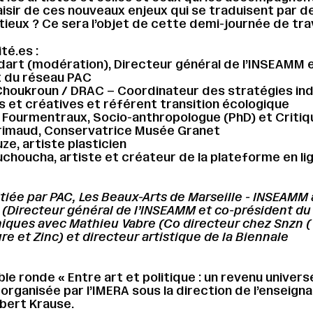
isir de ces nouveaux enjeux qui se traduisent par d
tieux ? Ce sera l’objet de cette demi-journée de trav
té.es :
dart (modération), Directeur général de l’INSEAMM 
t du réseau PAC
houkroun / DRAC – Coordinateur des stratégies ind
es et créatives et référent transition écologique
 Fourmentraux, Socio-anthropologue (PhD) et Critiq
rimaud, Conservatrice Musée Granet
ze, artiste plasticien
choucha, artiste et créateur de la plateforme en li
tiée par PAC, Les Beaux-Arts de Marseille - INSEAMM
 (Directeur général de l’INSEAMM et co-président du
iques avec Mathieu Vabre (Co directeur chez Snzn (
e et Zinc) et directeur artistique de la Biennale
ble ronde « Entre art et politique : un revenu univers
 organisée par l’IMERA sous la direction de l’enseign
bert Krause.