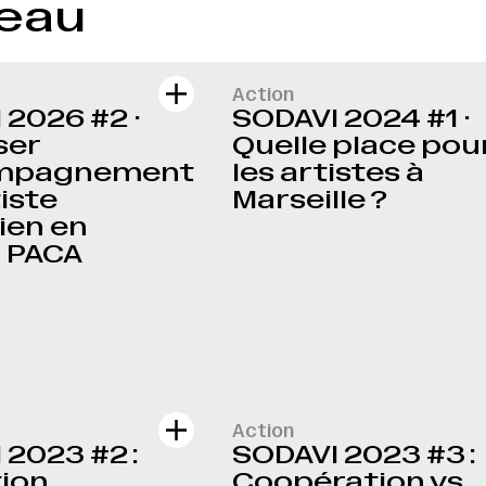
seau
Action
 2026 #2 ·
SODAVI 2024 #1 ·
ser
Quelle place pou
ompagnement
les artistes à
tiste
Marseille ?
ien en
 PACA
Action
 2023 #2 :
SODAVI 2023 #3 :
tion
Coopération vs