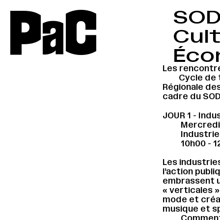
P
a
C
SODA
Cult
Écon
Les rencontres
Cycle de 
Régionale des
cadre du SOD
JOUR 1 - Indu
Mercredi
Industrie
10h00 - 
Les industrie
l’action publi
embrassent u
« verticales »
mode et créati
musique et sp
Comment l