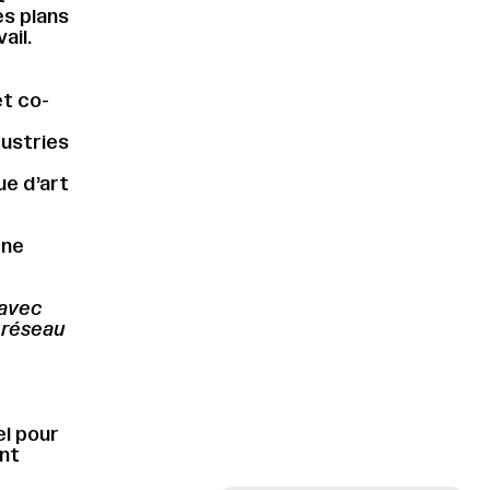
es plans
ail.
et co-
ustries
ue d’art
gne
 avec
 réseau
el pour
ant