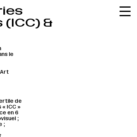
ries
Accueil
 (ICC) &
Le réseau
L'agenda
La carte
n
ns le
Le festival
Le lieu
’Art
Les ressources
Le journal
ertile de
Contact
s « ICC »
ce en 6
Recherche
visuel ;
e ;
t