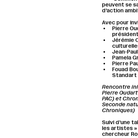
peuvent se sa
d’action ambi
Avec pour invi
Pierre Ou
présiden
Jérémie C
culturell
Jean-Paul
Pamela G
Pierre Pau
Fouad Bou
Standart
Rencontre ini
Pierre Oudart
PAC) et Chron
Seconde natur
Chroniques)
Suivi d’une ta
les artistes »
chercheur Ro