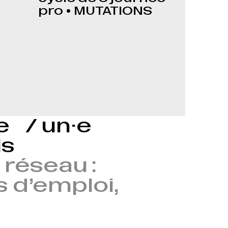
pro • MUTATIONS
le / un·e
ls
réseau :
s d’emploi,
→