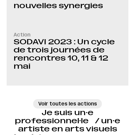
nouvelles synergies
Action
SODAVI 2023 : Un cycle
de trois journées de
rencontres 10, 11 & 12
mai
→
Voir toutes les actions
Je suis un·e
professionnel·le / un·e
artiste en arts visuels