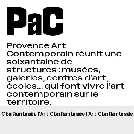
Provence Art
Contemporain réunit une
soixantaine de
structures : musées,
galeries, centres d’art,
écoles… qui font vivre l’art
contemporain sur le
territoire.
rt Contemorain
La Rentrée
de l'Art Contemorain
La Rentrée
de l'Art Contemorain
La Rentrée
de