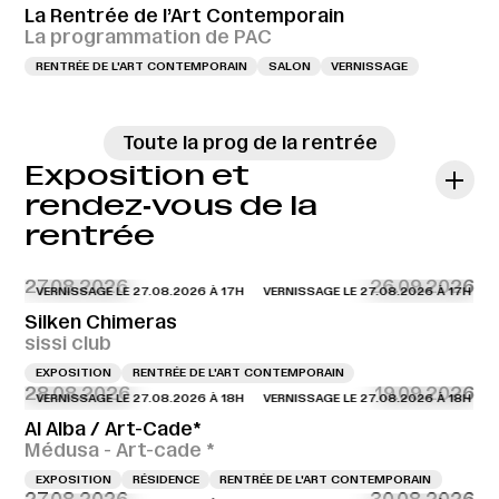
La Rentrée de l’Art Contemporain
La programmation de PAC
RENTRÉE DE L'ART CONTEMPORAIN
SALON
VERNISSAGE
Toute la prog de la rentrée
Exposition et
rendez‑vous de la
rentrée
27.08.2026
26.09.2026
VERNISSAGE LE 27.08.2026 À 17H
VERNISSAGE LE 27.08.2026 À 17H
VERN
Silken Chimeras
sissi club
EXPOSITION
RENTRÉE DE L'ART CONTEMPORAIN
28.08.2026
19.09.2026
VERNISSAGE LE 27.08.2026 À 18H
VERNISSAGE LE 27.08.2026 À 18H
VERN
Al Alba / Art-Cade*
Médusa - Art-cade *
EXPOSITION
RÉSIDENCE
RENTRÉE DE L'ART CONTEMPORAIN