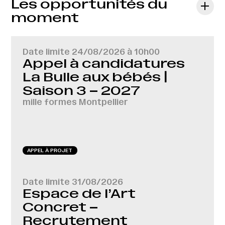
Les opportunités du
moment
Date limite
24/08/2026 à 10h00
Appel à candidatures
La Bulle aux bébés |
Saison 3 – 2027
mille formes Montpellier
APPEL À PROJET
Date limite
31/08/2026
Espace de l’Art
Concret –
Recrutement