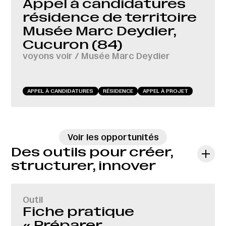
Appel à candidatures
résidence de territoire
Musée Marc Deydier,
Cucuron (84)
voyons voir / Musée Marc Deydier
APPEL À CANDIDATURES
RÉSIDENCE
APPEL À PROJET
→
Voir les opportunités
Des outils pour créer,
structurer, innover
Outil
Fiche pratique
« Préparer