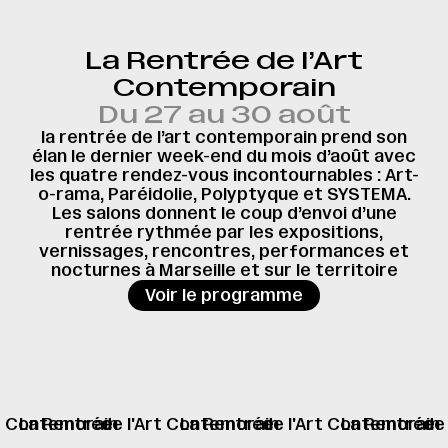
La Rentrée de l’Art
Contemporain
Du 27 au 30 août
la rentrée de l’art contemporain prend son
élan le dernier week-end du mois d’août avec
les quatre rendez-vous incontournables : Art-
o-rama, Paréidolie, Polyptyque et SYSTEMA.
Les salons donnent le coup d’envoi d’une
rentrée rythmée par les expositions,
vernissages, rencontres, performances et
nocturnes à Marseille et sur le territoire
→
Voir le programme
rt Contemorain
La Rentrée
de l'Art Contemorain
La Rentrée
de l'Art Contemorain
La Rentrée
de