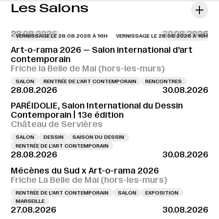
Les Salons
28.08.2026
30.08.2026
VERNISSAGE LE 28.08.2026 À 16H
VERNISSAGE LE 28.08.2026 À 16H
VERN
Art-o-rama 2026 — Salon international d’art
contemporain
Friche la Belle de Mai (hors-les-murs)
SALON
RENTRÉE DE L'ART CONTEMPORAIN
RENCONTRES
28.08.2026
30.08.2026
PARÉIDOLIE, Salon International du Dessin
Contemporain | 13e édition
Château de Servières
SALON
DESSIN
SAISON DU DESSIN
RENTRÉE DE L'ART CONTEMPORAIN
28.08.2026
30.08.2026
Mécènes du Sud x Art-o-rama 2026
Friche La Belle de Mai (hors-les-murs)
RENTRÉE DE L'ART CONTEMPORAIN
SALON
EXPOSITION
MARSEILLE
27.08.2026
30.08.2026