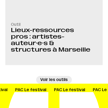
Outil
Lieux-ressources
pros : artistes-
auteur·e·s &
structures à Marseille
→
Voir les outils
ival
PAC
Le festival
PAC
Le festival
PAC
Le