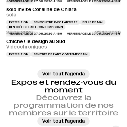
27.08.2026
30.08.2026
VERNISSAGE LE 27.08.2026 À 18H
VERNISSAGE LE 27.08.2026 À 18H
VERN
solə invite Coraline de Chiara
solə
EXPOSITION
RENCONTRE AVEC L’ARTISTE
BELLE DE MAI
RENTRÉE DE L'ART CONTEMPORAIN
28.08.2026
25.10.2026
VERNISSAGE LE 27.08.2026 À 18H
VERNISSAGE LE 27.08.2026 À 18H
VERN
Chiche ! le design au Sud
Vidéochroniques
EXPOSITION
RENTRÉE DE L'ART CONTEMPORAIN
→
Voir tout l’agenda
Expos et rendez‑vous du
moment
Découvrez la
programmation de nos
membres sur le territoire
→
Voir tout l’agenda