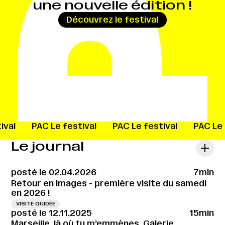
une nouvelle édition !
→
Découvrez le festival
ival
PAC
Le festival
PAC
Le festival
PAC
Le
Le journal
posté le 02.04.2026
7min
Retour en images - première visite du samedi
en 2026 !
VISITE GUIDÉE
posté le 12.11.2025
15min
Marseille, là où tu m’emmènes, Galerie