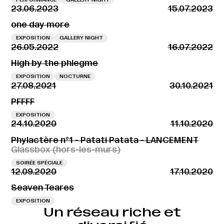
23.06.2023
15.07.2023
one day more
EXPOSITION
GALLERY NIGHT
26.05.2022
16.07.2022
High by the phlegme
EXPOSITION
NOCTURNE
27.08.2021
30.10.2021
PFFFF
EXPOSITION
24.10.2020
11.10.2020
Phylactère n°1 - Patati Patata - LANCEMENT
Glassbox (hors-les-murs)
SOIRÉE SPÉCIALE
12.09.2020
17.10.2020
Seaven Teares
EXPOSITION
Un réseau riche et