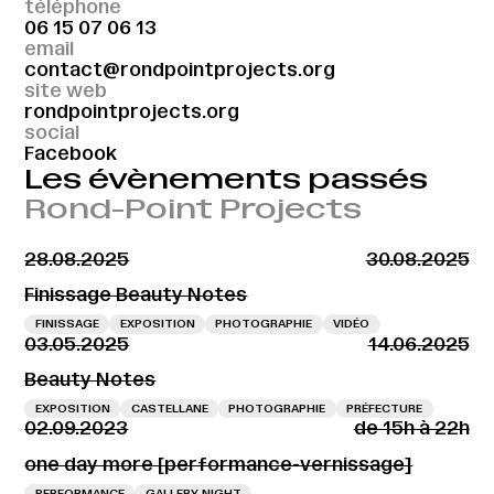
téléphone
06 15 07 06 13
email
contact@rondpointprojects.org
site web
rondpointprojects.org
social
Facebook
Les évènements passés
Rond-Point Projects
28.08.2025
30.08.2025
Finissage Beauty Notes
FINISSAGE
EXPOSITION
PHOTOGRAPHIE
VIDÉO
03.05.2025
14.06.2025
Beauty Notes
EXPOSITION
CASTELLANE
PHOTOGRAPHIE
PRÉFECTURE
02.09.2023
de 15h à 22h
one day more [performance-vernissage]
PERFORMANCE
GALLERY NIGHT