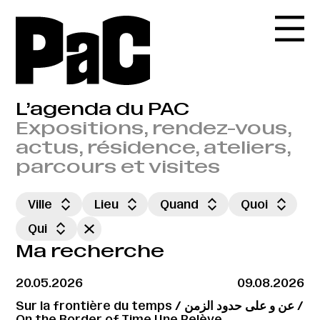
L’agenda du PAC
Expositions, rendez-vous,
actus, résidence, ateliers,
parcours et visites
Ville
Lieu
Quand
Quoi
Qui
Ma recherche
20.05.2026
09.08.2026
Sur la frontière du temps / عن و على حدود الزمن /
On the Border of Time Une Relève