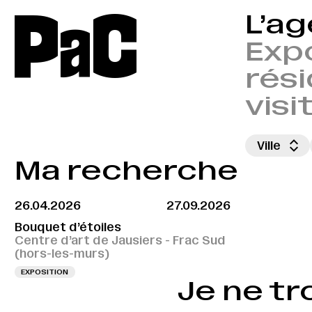
P
a
C
L’a
Expo
rési
visi
Ville
Ma recherche
26.04.2026
27.09.2026
Bouquet d’étoiles
Centre d’art de Jausiers - Frac Sud
(hors-les-murs)
EXPOSITION
Je ne tr