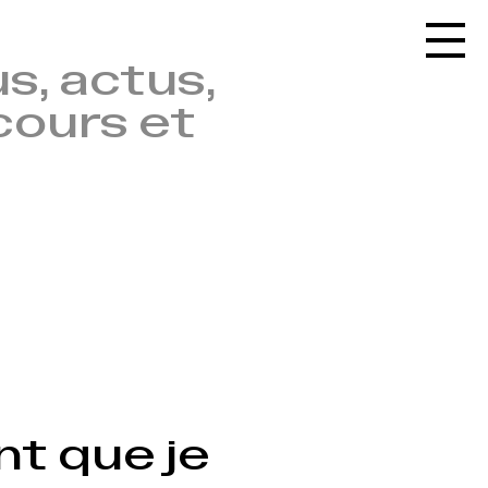
Accueil
s, actus,
Le réseau
cours et
L'agenda
La carte
Le festival
Le lieu
Les ressources
Le journal
Contact
Recherche
nt que je