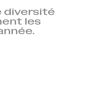
 diversité
nent les
’année.
→