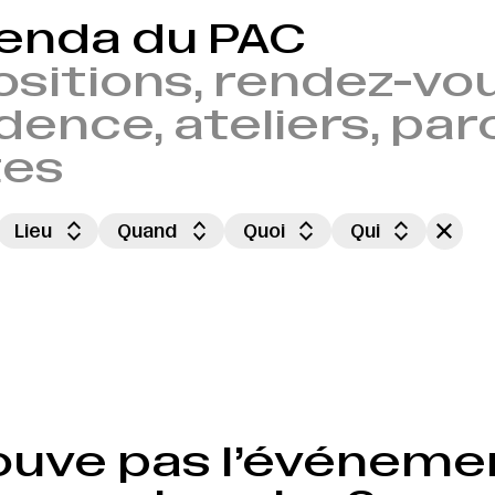
genda du PAC
sitions, rendez-vou
dence, ateliers, par
tes
Lieu
Quand
Quoi
Qui
ouve pas l’événeme