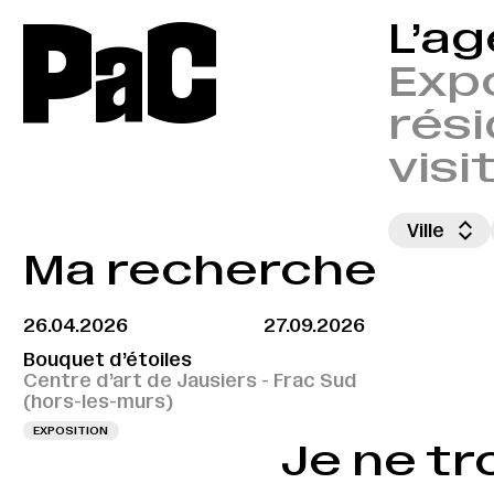
P
a
C
L’a
Expo
rési
visi
Ville
Ma recherche
26.04.2026
27.09.2026
Bouquet d’étoiles
Centre d’art de Jausiers - Frac Sud
(hors-les-murs)
EXPOSITION
Je ne tr