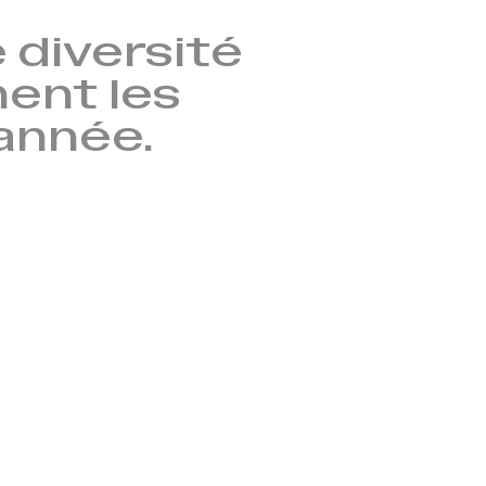
 diversité
nent les
’année.
→