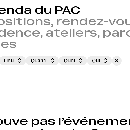
genda du PAC
sitions, rendez-vou
dence, ateliers, par
tes
Lieu
Quand
Quoi
Qui
ouve pas l’événeme