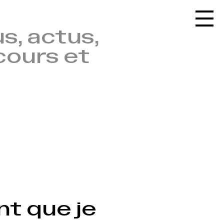
Accueil
s, actus,
Le réseau
cours et
L'agenda
La carte
Le festival
Le lieu
Les ressources
Le journal
Contact
Recherche
nt que je