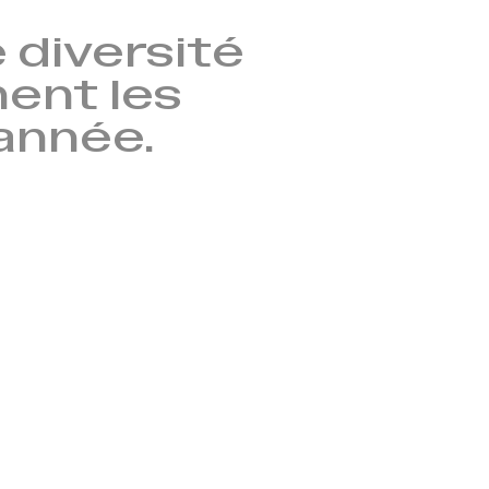
 diversité
nent les
’année.
→