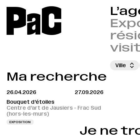
P
a
C
L’a
Expo
rési
visi
Ville
Ma recherche
26.04.2026
27.09.2026
Bouquet d’étoiles
Centre d’art de Jausiers - Frac Sud
(hors-les-murs)
EXPOSITION
Je ne tr