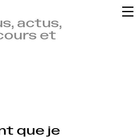
Accueil
s, actus,
Le réseau
cours et
L'agenda
La carte
Le festival
Le lieu
Les ressources
Le journal
Contact
Recherche
nt que je