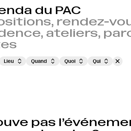
genda du PAC
sitions, rendez-vou
dence, ateliers, par
tes
Lieu
Quand
Quoi
Qui
ouve pas l’événeme