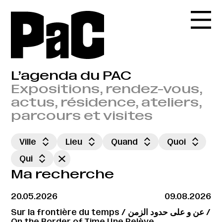
L’agenda du PAC
Expositions, rendez-vous,
actus, résidence, ateliers,
parcours et visites
Ville
Lieu
Quand
Quoi
Qui
Ma recherche
20.05.2026
09.08.2026
Sur la frontière du temps / عن و على حدود الزمن /
On the Border of Time Une Relève