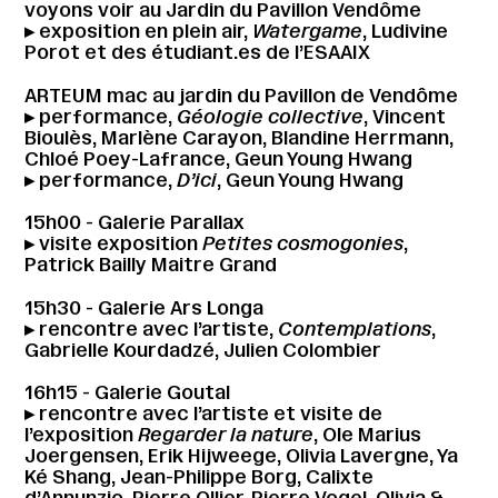
voyons voir au Jardin du Pavillon Vendôme
▸ exposition en plein air,
Watergame
, Ludivine
Porot et des étudiant.es de l’ESAAIX
ARTEUM mac au jardin du Pavillon de Vendôme
▸ performance,
Géologie collective
, Vincent
Bioulès, Marlène Carayon, Blandine Herrmann,
Chloé Poey-Lafrance, Geun Young Hwang
▸ performance,
D’ici
, Geun Young Hwang
15h00 - Galerie Parallax
▸ visite exposition
Petites cosmogonies
,
Patrick Bailly Maitre Grand
15h30 - Galerie Ars Longa
▸ rencontre avec l’artiste,
Contemplations
,
Gabrielle Kourdadzé, Julien Colombier
16h15 - Galerie Goutal
▸ rencontre avec l’artiste et visite de
l’exposition
Regarder la nature
, Ole Marius
Joergensen, Erik Hijweege, Olivia Lavergne, Ya
Ké Shang, Jean-Philippe Borg, Calixte
d’Annunzio, Pierre Ollier, Pierre Vogel, Olivia &