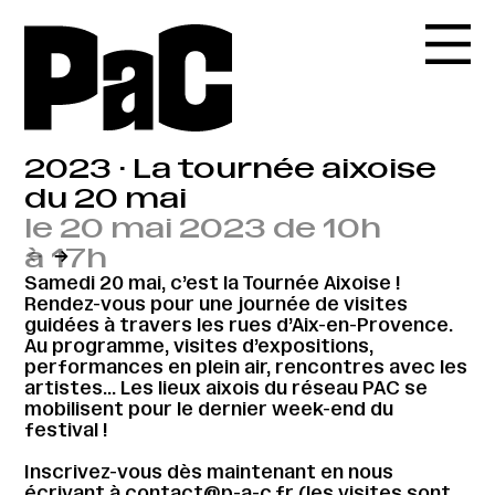
2023 · La tournée aixoise
du 20 mai
le 20 mai 2023 de 10h
à 17h
←
→
Samedi 20 mai, c’est la Tournée Aixoise !
Rendez-vous pour une journée de visites
guidées à travers les rues d’Aix-en-Provence.
Au programme, visites d’expositions,
performances en plein air, rencontres avec les
artistes… Les lieux aixois du réseau PAC se
mobilisent pour le dernier week-end du
festival !
Inscrivez-vous dès maintenant en nous
écrivant à contact@p-a-c.fr (les visites sont