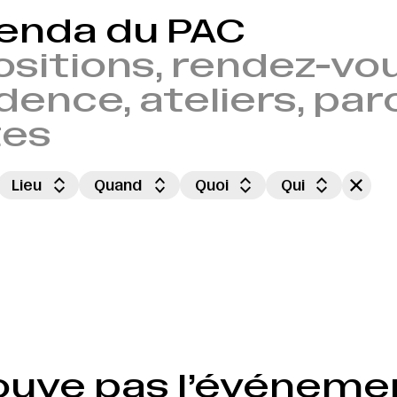
genda du PAC
sitions, rendez-vou
dence, ateliers, par
tes
Lieu
Quand
Quoi
Qui
ouve pas l’événeme