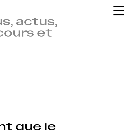
Accueil
s, actus,
Le réseau
cours et
L'agenda
La carte
Le festival
Le lieu
Les ressources
Le journal
Contact
Recherche
nt que je