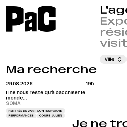
P
a
C
L’a
Expo
rési
visi
Ville
Ma recherche
29.08.2026
19h
Il ne nous reste qu’à bacchiser le
monde…
SOMA
RENTRÉE DE L'ART CONTEMPORAIN
PERFORMANCES
COURS JULIEN
Je ne tr