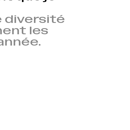
 diversité
nent les
’année.
→