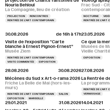
projection de Chants fantômes de
Vidéographiq
Nouria Behloul
Frac Sud - Cit
La Compagnie, lieu de création
contemporai
PROJECTION
RENCONTRES
NOCTURNE
VIDÉ
RENTRÉE DE L'ART CONTEMPORAIN
RENTRÉE DE L'ART
30.08.2026
de 16h à 17h
23.05.2026
Visite de l’exposition “Carte
Ce que la me
blanche à Ernest Pignon-Ernest”
Musées de Ma
Musée Ziem
Vieille Charit
RENTRÉE DE L'ART CONTEMPORAIN
EXPOSITION
VISITE COMMENTÉE
EXPOSITION
28.08.2026
30.08.2026
27.08.2026
Mécènes du Sud x Art-o-rama 2026
La Rentrée d
Friche La Belle de Mai (hors-les-
La programma
murs)
RENTRÉE DE L'ART
VERNISSAGE
RENTRÉE DE L'ART CONTEMPORAIN
SALON
EXPOSITION
MARSEILLE
29.01.2021
31.08.2026
14.04.2021