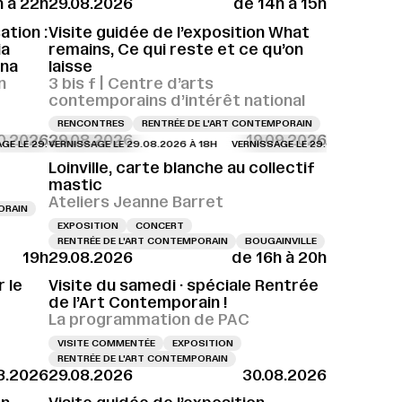
h à 22h
29.08.2026
de 14h à 15h
8.08.2026 À 18H
VERNISSAGE LE 28.08.2026 À 18H
tion :
Visite guidée de l’exposition What
ia
remains, Ce qui reste et ce qu’on
ina
laisse
n
3 bis f | Centre d’arts
contemporains d’intérêt national
RENCONTRES
RENTRÉE DE L'ART CONTEMPORAIN
10.2026
29.08.2026
19.09.2026
9.08.2026 À 15H
 29.08.2026 À 18H
VERNISSAGE LE 29.08.2026 À 16H
VERNISSAGE LE 29.08.2026 À 18H
VERNISSAGE LE 29.08.2026 À 15H
VERNISSAGE LE 29.08.2026 À 18H
VERNISSAGE LE 29.08.2026 À 16H
VERNISSAGE LE 29.08.2026 À 18H
VERNISSAGE LE 29.08.
VERN
VER
Loinville, carte blanche au collectif
mastic
Ateliers Jeanne Barret
ORAIN
EXPOSITION
CONCERT
RENTRÉE DE L'ART CONTEMPORAIN
BOUGAINVILLE
19h
29.08.2026
de 16h à 20h
VERNISSAGE LE 29.08.2026 À 18H
VERNISSAGE LE 29.08.2026 À 18H
VERN
 le
Visite du samedi · spéciale Rentrée
de l’Art Contemporain !
La programmation de PAC
VISITE COMMENTÉE
EXPOSITION
RENTRÉE DE L'ART CONTEMPORAIN
8.2026
29.08.2026
30.08.2026