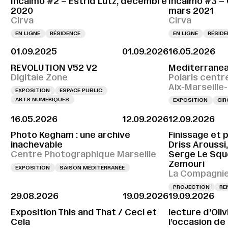
Incalmo #2 – Estrid Lutz, décembre
Incalmo #3 –
2020
mars 2021
Cirva
Cirva
EN LIGNE
RÉSIDENCE
EN LIGNE
RÉSID
01.09.2025
01.09.2026
16.05.2026
REVOLUTION V52 V2
Mediterranea
Digitale Zone
Polaris centr
Aix-Marseill
EXPOSITION
ESPACE PUBLIC
ARTS NUMÉRIQUES
EXPOSITION
CIR
16.05.2026
12.09.2026
12.09.2026
Photo Kegham : une archive
Finissage et 
inachevable
Driss Aroussi
Centre Photographique Marseille
Serge Le Sque
Zemouri
EXPOSITION
SAISON MÉDITERRANÉE
La Compagnie,
PROJECTION
RE
29.08.2026
19.09.2026
19.09.2026
Exposition This and That / Ceci et
lecture d’Oli
Cela
l’occasion de l