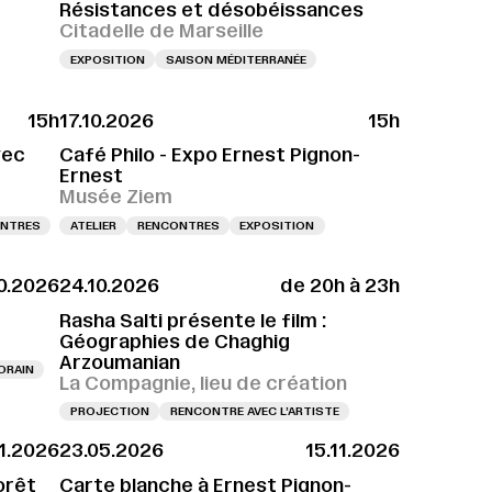
Résistances et désobéissances
Citadelle de Marseille
EXPOSITION
SAISON MÉDITERRANÉE
15h
17.10.2026
15h
RNISSAGE LE 10.10.2026 À 11H
VERNISSAGE LE 10.10.2026 À 11H
VERNISSAGE L
vec
Café Philo - Expo Ernest Pignon-
Ernest
Musée Ziem
NTRES
ATELIER
RENCONTRES
EXPOSITION
0.2026
24.10.2026
de 20h à 23h
Rasha Salti présente le film :
Géographies de Chaghig
Arzoumanian
ORAIN
La Compagnie, lieu de création
PROJECTION
RENCONTRE AVEC L’ARTISTE
11.2026
23.05.2026
15.11.2026
orêt
Carte blanche à Ernest Pignon-