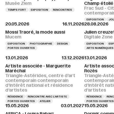
Musée Ziem
Champ étoilé
Frac Sud - Cit
TEMPS FORT
EXPOSITION
RENCONTRES
contemporai
EXPOSITION
JOL
20.05.2026
16.11.2026
28.08.2026
Mossi Traoré, la mode aussi
Julien creuze
Mucem
Digitale Zone
EXPOSITION
PHOTOGRAPHIE
DESIGN
EXPOSITION
ESP
PORTES OUVERTES
ARTS NUMÉRIQUES
13.01.2026
13.12.2026
13.01.2026
Artiste associée - Marguerite
Artiste assoc
Maréchal
Rozès
Triangle-Astérides, centre d’art
Triangle-Asté
contemporain contemporain
contemporai
d’intérêt national et résidence
d’intérêt nat
d’artistes
d’artistes
RÉSIDENCE
RENCONTRE AVEC L’ARTISTE
RÉSIDENCE
RENC
PORTES OUVERTES
ATELIER
PORTES OUVERTES
15.05.2026
03.01.2027
15.05.2026
AFRICA - Louisa Babari
Dormir comme 