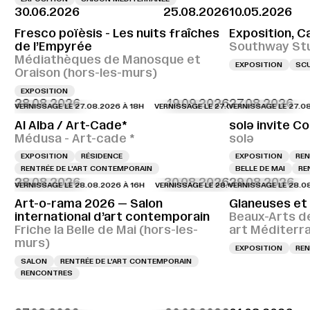
30.06.2026
25.08.2026
10.05.2026
Fresco poïèsis - Les nuits fraîches
Exposition, C
de l’Empyrée
Southway St
Médiathèques de Manosque et
EXPOSITION
SC
Oraison (hors-les-murs)
EXPOSITION
28.08.2026
19.09.2026
27.08.2026
RNISSAGE LE 27.08.2026 À 18H
VERNISSAGE LE 27.08.2026 À 18H
VERNISSAGE LE 27.08.2026
VERNISSA
Al Alba / Art-Cade*
solə invite Co
Médusa - Art-cade *
solə
EXPOSITION
RÉSIDENCE
EXPOSITION
REN
RENTRÉE DE L'ART CONTEMPORAIN
BELLE DE MAI
RE
28.08.2026
30.08.2026
29.08.2026
RNISSAGE LE 28.08.2026 À 16H
VERNISSAGE LE 28.08.2026 À 16H
VERNISSAGE LE 28.08.2026
VERNISSA
Art-o-rama 2026 — Salon
Glaneuses et
international d’art contemporain
Beaux-Arts d
Friche la Belle de Mai (hors-les-
art Méditerr
murs)
EXPOSITION
REN
SALON
RENTRÉE DE L'ART CONTEMPORAIN
RENCONTRES