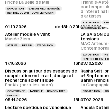
Friche La Belle de Mai
Triangle-Asté
contemporai
EXPOSITION
SAISON MÉDITERRANÉE
d’intérêt nat
RENTRÉE DE L'ART CONTEMPORAIN
d’artistes
EXPOSITION
REN
01.10.2026
de 18h à 20h
10.10.2026
VERNISSAGE LE 10.10.2026 
Atelier modèle vivant
LA SAISON DU
Musée Ziem
tensions
MAC Arteum –
ATELIER
DESSIN
EXPOSITION
Contemporai
EXPOSITION
INS
RENTRÉE DE L'ART
17.10.2026
16h
23.10.2026
Discussion autour des espaces de
Rasha Salti pr
coopération entre art, design et
of September
recherche scientifique
Sarah Francis
EsaAix (hors-les-murs)
La Compagnie,
CONFÉRENCE
TANGIBLE
RENCONTRES
PROJECTION
CO
DESIGN
05.11.2026
18h
07.02.2026
Lecture poétique polyphonique
Angela Detani