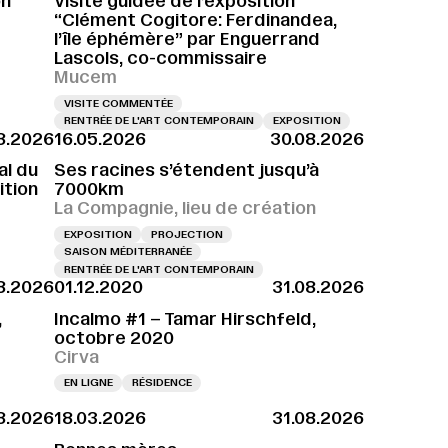
on
Visite guidée de l’exposition
“Clément Cogitore: Ferdinandea,
l’île éphémère” par Enguerrand
Lascols, co-commissaire
Mucem
VISITE COMMENTÉE
RENTRÉE DE L'ART CONTEMPORAIN
EXPOSITION
8.2026
16.05.2026
30.08.2026
al du
Ses racines s’étendent jusqu’à
ition
7000km
La Compagnie, lieu de création
EXPOSITION
PROJECTION
SAISON MÉDITERRANÉE
RENTRÉE DE L'ART CONTEMPORAIN
8.2026
01.12.2020
31.08.2026
,
Incalmo #1 – Tamar Hirschfeld,
octobre 2020
Cirva
EN LIGNE
RÉSIDENCE
8.2026
18.03.2026
31.08.2026