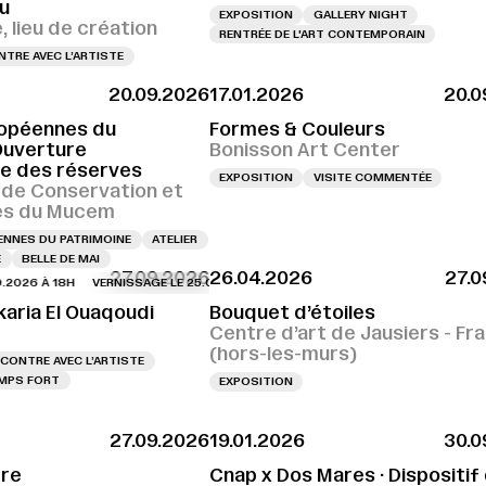
u
EXPOSITION
GALLERY NIGHT
 lieu de création
RENTRÉE DE L'ART CONTEMPORAIN
TRE AVEC L’ARTISTE
20.09.2026
17.01.2026
20.0
opéennes du
Formes & Couleurs
Ouverture
Bonisson Art Center
le des réserves
EXPOSITION
VISITE COMMENTÉE
 de Conservation et
es du Mucem
NNES DU PATRIMOINE
ATELIER
E
BELLE DE MAI
27.09.2026
26.04.2026
27.0
 À 18H
VERNISSAGE LE 25.09.2026 À 18H
VERNISSAGE LE 25.09.2026 À 18H
karia El Ouaqoudi
Bouquet d’étoiles
Centre d’art de Jausiers - Fr
(hors-les-murs)
CONTRE AVEC L’ARTISTE
MPS FORT
EXPOSITION
27.09.2026
19.01.2026
30.0
tre
Cnap x Dos Mares · Dispositif