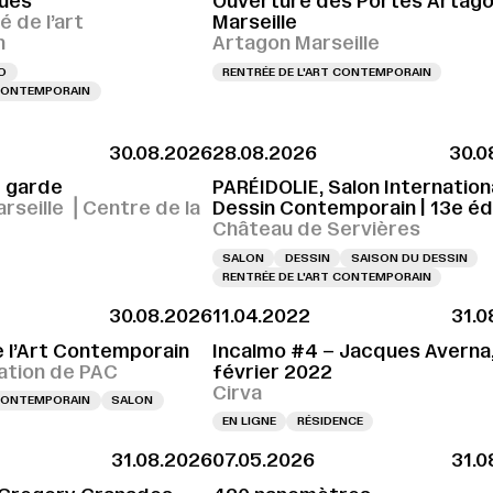
ues
Ouverture des Portes Artag
é de l’art
Marseille
n
Artagon Marseille
O
RENTRÉE DE L'ART CONTEMPORAIN
 CONTEMPORAIN
30.08.2026
28.08.2026
30.0
r garde
PARÉIDOLIE, Salon Internation
rseille ⎪Centre de la
Dessin Contemporain | 13e éd
é
Château de Servières
SALON
DESSIN
SAISON DU DESSIN
RENTRÉE DE L'ART CONTEMPORAIN
30.08.2026
11.04.2022
31.0
e l’Art Contemporain
Incalmo #4 – Jacques Averna
tion de PAC
février 2022
Cirva
 CONTEMPORAIN
SALON
EN LIGNE
RÉSIDENCE
31.08.2026
07.05.2026
31.0