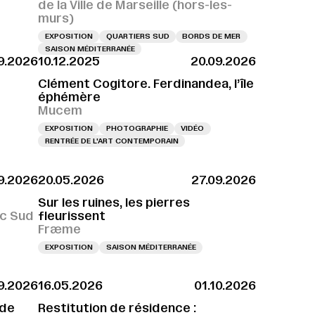
de la Ville de Marseille (hors-les-
murs)
EXPOSITION
QUARTIERS SUD
BORDS DE MER
SAISON MÉDITERRANÉE
9.2026
10.12.2025
20.09.2026
Clément Cogitore. Ferdinandea, l’île
éphémère
Mucem
EXPOSITION
PHOTOGRAPHIE
VIDÉO
RENTRÉE DE L'ART CONTEMPORAIN
9.2026
20.05.2026
27.09.2026
VERNISSAGE LE 25.09.2026 À 18H
VERNISSAGE LE 25.09.2026 À 18H
VERNI
Sur les ruines, les pierres
ac Sud
fleurissent
Fræme
EXPOSITION
SAISON MÉDITERRANÉE
9.2026
16.05.2026
01.10.2026
 de
Restitution de résidence :