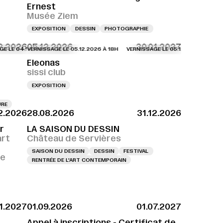
Ernest
Musée Ziem
EXPOSITION
DESSIN
PHOTOGRAPHIE
2.2026
05.12.2026
30.01.2027
04.12.2026 À 18H
VERNISSAGE LE 05.12.2026 À 18H
VERNISSAGE LE 04.12.2026 À 18H
VERNISSAGE LE 05.12.2026 À 18H
VERNISSAGE LE 04.12.2
VERN
Eleonas
sissi club
EXPOSITION
URE
12.2026
28.08.2026
31.12.2026
r
LA SAISON DU DESSIN
art
Château de Servières
SAISON DU DESSIN
DESSIN
FESTIVAL
ce
RENTRÉE DE L'ART CONTEMPORAIN
01.2027
01.09.2026
01.07.2027
Appel à inscriptions - Certificat de