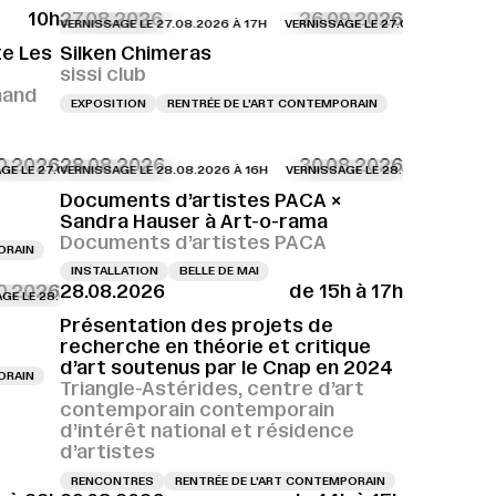
10h
27.08.2026
26.09.2026
VERNISSAGE LE 27.08.2026 À 17H
VERNISSAGE LE 27.08.2026 À 17H
VER
te Les
Silken Chimeras
sissi club
nand
EXPOSITION
RENTRÉE DE L'ART CONTEMPORAIN
0.2026
28.08.2026
30.08.2026
7.08.2026 À 18H
 27.08.2026 À 18H
VERNISSAGE LE 27.08.2026 À 18H
VERNISSAGE LE 28.08.2026 À 16H
VERNISSAGE LE 27.08.2026 À 18H
VERNISSAGE LE 27.08.2026 À 18H
VERNISSAGE LE 27.08.2026 À 18H
VERNISSAGE LE 28.08.2026 À 16H
VERNISSAGE LE 27.08.
VERNI
VER
Documents d’artistes PACA ×
Sandra Hauser à Art-o-rama
Documents d’artistes PACA
ORAIN
INSTALLATION
BELLE DE MAI
10.2026
28.08.2026
de 15h à 17h
8.08.2026 À 16H
 28.08.2026 À 17H
VERNISSAGE LE 28.08.2026 À 17H
VERNISSAGE LE 28.08.2026 À 16H
VERNISSAGE LE 28.08.2026 À 17H
VERNISSAGE LE 28.08.2026 À 17H
VERNISSAGE LE 28.08.
VERN
Présentation des projets de
recherche en théorie et critique
d’art soutenus par le Cnap en 2024
ORAIN
Triangle-Astérides, centre d’art
contemporain contemporain
d’intérêt national et résidence
d’artistes
RENCONTRES
RENTRÉE DE L'ART CONTEMPORAIN