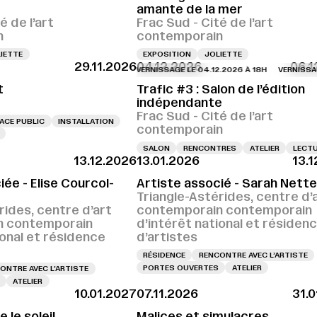
amante de la mer
é de l’art
Frac Sud - Cité de l’art
n
contemporain
IETTE
EXPOSITION
JOLIETTE
29.11.2026
04.12.2026
06.1
VERNISSAGE LE 04.12.2026 À 18H
VERNISSAGE LE 
t
Trafic #3 : Salon de l’édition
indépendante
Frac Sud - Cité de l’art
ACE PUBLIC
INSTALLATION
contemporain
SALON
RENCONTRES
ATELIER
LECT
13.12.2026
13.01.2026
13.
iée - Elise Courcol-
Artiste associé - Sarah Nette
Triangle-Astérides, centre d’
rides, centre d’art
contemporain contemporain
n contemporain
d’intérêt national et résiden
ional et résidence
d’artistes
RÉSIDENCE
RENCONTRE AVEC L’ARTISTE
PORTES OUVERTES
ATELIER
ONTRE AVEC L’ARTISTE
ATELIER
10.01.2027
07.11.2026
31.
le soleil
Malices et simulacres