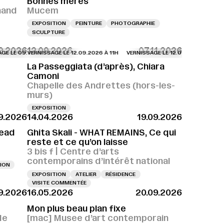
Bonnes mères
nand
Mucem
EXPOSITION
PEINTURE
PHOTOGRAPHIE
SCULPTURE
9.2026
12.09.2026
07.11.2026
 09.09.2026 À 18H
VERNISSAGE LE 12.09.2026 À 11H
VERNISSAGE LE 09.09.2026 À 18H
VERNISSAGE LE 12.09.2026 À 11H
VERNISSAGE LE 09.09
VERNI
La Passeggiata (d’après), Chiara
Camoni
Chapelle des Andrettes (hors-les-
murs)
EXPOSITION
9.2026
14.04.2026
19.09.2026
Dead
Ghita Skali - WHAT REMAINS, Ce qui
reste et ce qu’on laisse
3 bis f | Centre d’arts
contemporains d’intérêt national
ION
EXPOSITION
ATELIER
RÉSIDENCE
VISITE COMMENTÉE
9.2026
16.05.2026
20.09.2026
Mon plus beau plan fixe
de
[mac] Musee d’art contemporain