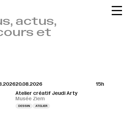
Accueil
s, actus,
Le réseau
cours et
L'agenda
La carte
Le festival
Le lieu
Les ressources
8.2026
20.08.2026
15h
Le journal
Atelier créatif Jeudi Arty
Contact
Musée Ziem
DESSIN
ATELIER
Recherche