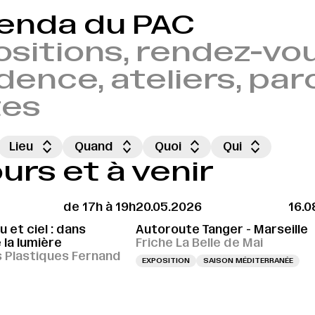
genda du PAC
sitions, rendez-vou
dence, ateliers, par
tes
Lieu
Quand
Quoi
Qui
rs et à venir
de 17h à 19h
20.05.2026
16.0
 et ciel : dans
Autoroute Tanger - Marseille
 la lumière
Friche La Belle de Mai
s Plastiques Fernand
EXPOSITION
SAISON MÉDITERRANÉE