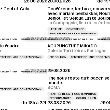
28.08.2026
28.08.2026
de 19
GE LE 28.08.2026 À 18H
VERNISSAGE LE 28.08.2026 À 18H
VERNISSAGE LE 2
 / Ceci et Cela
Conférence, lecture, conversa
avec mariam benbakkar, Nour
Behloul et Seloua Luste Boulb
La Compagnie, lieu de créatio
LECTURE
CONFÉRENCE
RENTRÉE DE L'ART CONTEMPORAIN
09.10.2026
29.08.2026
31.
 À 16H
GE LE 29.08.2026 À 15H
VERNISSAGE LE 29.08.2026 À 16H
VERNISSAGE LE 29.08.2026 À 15H
VERNISSAGE LE 29.08.2026 À 18H
VERNISSAGE LE 29.08.2026 À 16H
VERNISSAGE LE 2
VERNISSAGE LE
la foudre
ACUPUNCTURE MIKADO
e
Galerie Territoires Partagés
TRÉE DE L'ART CONTEMPORAIN
EXPOSITION
RENTRÉE DE L'ART CONTEMP
25.09.2026
29.08.2026
 À 18H
VERNISSAGE LE 29.08.2026 À 18H
VERNISSAGE LE 29.08.2026 À 18H
Il ne nous reste qu’à bacchiser
monde…
SOMA
TRÉE DE L'ART CONTEMPORAIN
RENTRÉE DE L'ART CONTEMPORAIN
PERFORMANCES
COURS JULIEN
de 18h à 22h
28.08.2026
29.0