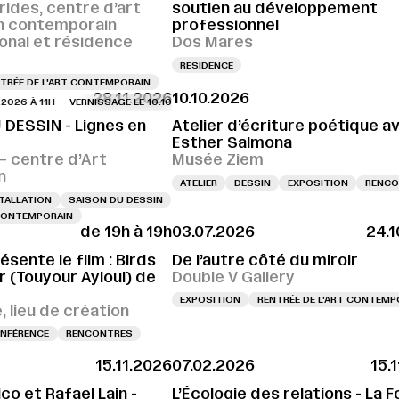
rides, centre d’art
soutien au développement
n contemporain
professionnel
ional et résidence
Dos Mares
RÉSIDENCE
TRÉE DE L'ART CONTEMPORAIN
28.11.2026
10.10.2026
À 11H
VERNISSAGE LE 10.10.2026 À 11H
VERNISSAGE LE 10.10.2026 À 11H
VE
 DESSIN - Lignes en
Atelier d’écriture poétique a
Esther Salmona
 centre d’Art
Musée Ziem
n
ATELIER
DESSIN
EXPOSITION
RENCO
TALLATION
SAISON DU DESSIN
 CONTEMPORAIN
de 19h à 19h
03.07.2026
24.1
ésente le film : Birds
De l’autre côté du miroir
 (Touyour Ayloul) de
Double V Gallery
EXPOSITION
RENTRÉE DE L'ART CONTEMP
 lieu de création
NFÉRENCE
RENCONTRES
15.11.2026
07.02.2026
15.
co et Rafael Lain -
L’Écologie des relations - La F