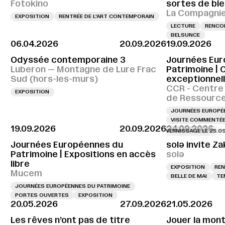
Fotokino
sortes de ble
La Compagnie,
EXPOSITION
RENTRÉE DE L'ART CONTEMPORAIN
LECTURE
RENCON
BELSUNCE
06.04.2026
20.09.2026
19.09.2026
Odyssée contemporaine 3
Journées Eur
Luberon — Montagne de Lure Frac
Patrimoine | 
Sud (hors-les-murs)
exceptionnel
CCR - Centre
EXPOSITION
de Ressourc
JOURNÉES EUROPÉE
VISITE COMMENTÉ
19.09.2026
20.09.2026
24.09.2026
VERNISSAGE LE 25.09.2026
Journées Européennes du
solə invite Za
Patrimoine | Expositions en accès
solə
libre
EXPOSITION
REN
Mucem
BELLE DE MAI
TE
JOURNÉES EUROPÉENNES DU PATRIMOINE
PORTES OUVERTES
EXPOSITION
20.05.2026
27.09.2026
21.05.2026
Les rêves n’ont pas de titre
Jouer la mon