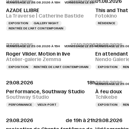
27.08.2026
20.09.2026
01.08.2026
RNISSAGE LE 28.08.2026 À 18H
VERNISSAGE LE 28.08.2026 À 18H
VERNISSA
AZADE LLIBRE
This and That
La Traverse | Catherine Bastide
Fotokino
EXPOSITION
GALLERY NIGHT
RÉSIDENCE
RENTRÉE DE L'ART CONTEMPORAIN
27.08.2026
17.10.2026
29.08.2026
RNISSAGE LE 29.08.2026 À 15H
VERNISSAGE LE 29.08.2026 À 15H
VERNISSAGE LE 29.08.2026
VERNISSA
Roger Vilder. Motion in live
En attendant 
Atelier-galerie Zemma
Nendo Galeri
EXPOSITION
RENTRÉE DE L'ART CONTEMPORAIN
EXPOSITION
REN
29.08.2026
18h
29.08.2026
VERNISSAGE LE 29.08.2026
Performance, Southway Studio
À feu doux
Southway Studio
Tchikebe
PERFORMANCE
VIEUX-PORT
EXPOSITION
REN
29.08.2026
de 19h à 21h
29.08.2026