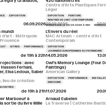
 Gregory Granados,
420 nanomètres
Centre d’Arts Plastiques Fer
Léger
ENCE
EXPOSITION
EXPOSITION
PEINTURE
RENTRÉE DE L'ART CONTEMPORAIN
06.09.2026
09.09.2026
20.0
VERNISSAGE LE 09.09.2026 À 18H
VERNISSAGE LE
 mundi
L’Envers du réel
e d’art - Métropole
MAC Arteum – centre d’Art
e-Provence
Contemporain
CUIT
ISTRES
PERFORMANCE
EXPOSITION
JOURNÉES EUROPÉENNES DU PATRIMOINE
de 19h à 22h
14.05.2026
13.0
projections : avec
Owl’s Memory Lounge (Four 
, Hassen Ferhani,
Paintings)
r, Elsa Ledoux, Saber
American Gallery
EXPOSITION
PERFORMANCE
INSTALLAT
 lieu de création
ENDOUME
NCONTRES
de 19h à 21h
11.07.2026
20.0
vier Marboeuf à
Arnaud Eubelen
a sortie du livre Mille
La Traverse | Catherine Basti