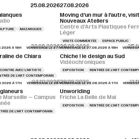
25.08.2026
27.08.2026
alanques
Moving d’un mur à l’autre, visi
udio
Nouveaux Ateliers
Centre d’Arts Plastiques Fer
ULPTURE
MAZARGUES
Léger
VISITE COMMENTÉE
ESPACE PUBLIC
30.08.2026
28.08.2026
25.1
 À 18H
GE LE 27.08.2026 À 18H
VERNISSAGE LE 27.08.2026 À 18H
VERNISSAGE LE 27.08.2026 À 18H
VERNISSAGE LE 27.08.2026 À 18H
VERNISSAGE LE 27.08.2026 À 18H
VERNISSAGE LE 2
VERNISSAGE LE
raline de Chiara
Chiche ! le design au Sud
Vidéochroniques
CONTRE AVEC L’ARTISTE
EXPOSITION
RENTRÉE DE L'ART CONTEMP
NTRÉE DE L'ART CONTEMPORAIN
04.10.2026
29.08.2026
11.
 À 17H
GE LE 28.08.2026 À 16H
VERNISSAGE LE 28.08.2026 À 17H
VERNISSAGE LE 28.08.2026 À 16H
VERNISSAGE LE 28.08.2026 À 17H
VERNISSAGE LE 28.08.2026 À 17H
VERNISSAGE LE 2
VERNISSAGE LE
 glaneurs
Unworlding
e Marseille — Campus
Friche La Belle de Mai
anée
EXPOSITION
RENTRÉE DE L'ART CONTEMP
TRÉE DE L'ART CONTEMPORAIN