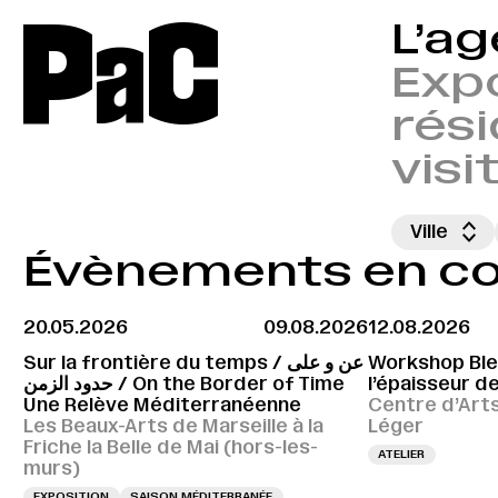
P
a
C
L’a
Expo
rési
visi
Ville
Évènements en cou
20.05.2026
09.08.2026
12.08.2026
Sur la frontière du temps / عن و على
Workshop Bleu
حدود الزمن / On the Border of Time
l’épaisseur de
Une Relève Méditerranéenne
Centre d’Art
Les Beaux-Arts de Marseille à la
Léger
Friche la Belle de Mai (hors-les-
ATELIER
murs)
EXPOSITION
SAISON MÉDITERRANÉE