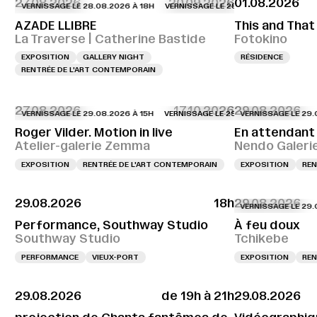
27.08.2026
20.09.2026
01.08.2026
VERNISSAGE LE 28.08.2026 À 18H
VERNISSAGE LE 28.08.2026 À 18H
VERNIS
AZADE LLIBRE
This and That
La Traverse | Catherine Bastide
Fotokino
EXPOSITION
GALLERY NIGHT
RÉSIDENCE
RENTRÉE DE L'ART CONTEMPORAIN
27.08.2026
17.10.2026
29.08.2026
VERNISSAGE LE 29.08.2026 À 15H
VERNISSAGE LE 29.08.2026 À 15H
VERNISSAGE LE 29.08.20
VERNISS
Roger Vilder. Motion in live
En attendant 
Atelier-galerie Zemma
Nendo Galeri
EXPOSITION
RENTRÉE DE L'ART CONTEMPORAIN
EXPOSITION
REN
29.08.2026
18h
29.08.2026
VERNISSAGE LE 29.08.20
Performance, Southway Studio
À feu doux
Southway Studio
Tchikebe
PERFORMANCE
VIEUX-PORT
EXPOSITION
REN
29.08.2026
de 19h à 21h
29.08.2026