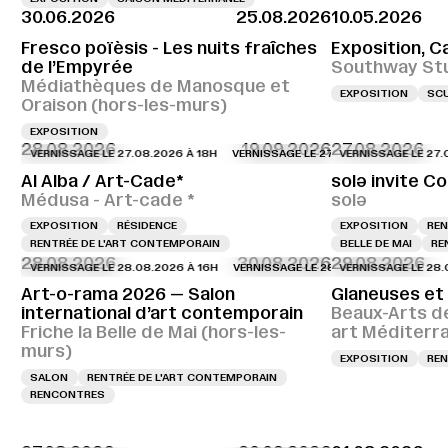
30.06.2026
25.08.2026
10.05.2026
Fresco poïèsis - Les nuits fraîches
Exposition, C
de l’Empyrée
Southway St
Médiathèques de Manosque et
EXPOSITION
SC
Oraison (hors-les-murs)
EXPOSITION
28.08.2026
19.09.2026
27.08.2026
VERNISSAGE LE 27.08.2026 À 18H
VERNISSAGE LE 27.08.2026 À 18H
VERNISSAGE LE 27.08.20
VERNISS
Al Alba / Art-Cade*
solə invite Co
Médusa - Art-cade *
solə
EXPOSITION
RÉSIDENCE
EXPOSITION
REN
RENTRÉE DE L'ART CONTEMPORAIN
BELLE DE MAI
RE
28.08.2026
30.08.2026
29.08.2026
VERNISSAGE LE 28.08.2026 À 16H
VERNISSAGE LE 28.08.2026 À 16H
VERNISSAGE LE 28.08.20
VERNIS
Art-o-rama 2026 — Salon
Glaneuses et
international d’art contemporain
Beaux-Arts d
Friche la Belle de Mai (hors-les-
art Méditerr
murs)
EXPOSITION
REN
SALON
RENTRÉE DE L'ART CONTEMPORAIN
RENCONTRES