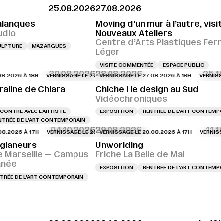
25.08.2026
27.08.2026
alanques
Moving d’un mur à l’autre, visi
udio
Nouveaux Ateliers
Centre d’Arts Plastiques Fer
ULPTURE
MAZARGUES
Léger
VISITE COMMENTÉE
ESPACE PUBLIC
30.08.2026
28.08.2026
25.1
26 À 18H
AGE LE 27.08.2026 À 18H
VERNISSAGE LE 27.08.2026 À 18H
VERNISSAGE LE 27.08.2026 À 18H
VERNISSAGE LE 27.08.2026 À 18H
VERNISSAGE LE 27.08.2026 À 18
VERNISSAGE LE
VERNISSAGE L
raline de Chiara
Chiche ! le design au Sud
Vidéochroniques
CONTRE AVEC L’ARTISTE
EXPOSITION
RENTRÉE DE L'ART CONTEMP
NTRÉE DE L'ART CONTEMPORAIN
04.10.2026
29.08.2026
11.
26 À 17H
SAGE LE 28.08.2026 À 16H
VERNISSAGE LE 28.08.2026 À 17H
VERNISSAGE LE 28.08.2026 À 16H
VERNISSAGE LE 28.08.2026 À 17H
VERNISSAGE LE 28.08.2026 À 1
VERNISSAGE LE
VERNISSAGE 
 glaneurs
Unworlding
e Marseille — Campus
Friche La Belle de Mai
anée
EXPOSITION
RENTRÉE DE L'ART CONTEMP
TRÉE DE L'ART CONTEMPORAIN