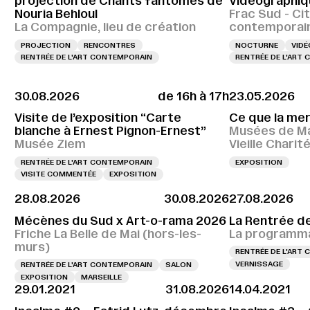
projection de Chants fantômes de
Vidéographiq
Nouria Behloul
Frac Sud - Cit
La Compagnie, lieu de création
contemporai
PROJECTION
RENCONTRES
NOCTURNE
VIDÉ
RENTRÉE DE L'ART CONTEMPORAIN
RENTRÉE DE L'ART
30.08.2026
de 16h à 17h
23.05.2026
Visite de l’exposition “Carte
Ce que la me
blanche à Ernest Pignon-Ernest”
Musées de Ma
Musée Ziem
Vieille Charit
RENTRÉE DE L'ART CONTEMPORAIN
EXPOSITION
VISITE COMMENTÉE
EXPOSITION
28.08.2026
30.08.2026
27.08.2026
Mécènes du Sud x Art-o-rama 2026
La Rentrée d
Friche La Belle de Mai (hors-les-
La programma
murs)
RENTRÉE DE L'ART
VERNISSAGE
RENTRÉE DE L'ART CONTEMPORAIN
SALON
EXPOSITION
MARSEILLE
29.01.2021
31.08.2026
14.04.2021