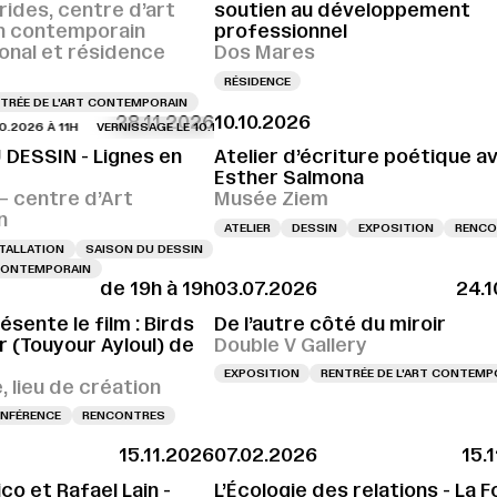
rides, centre d’art
soutien au développement
n contemporain
professionnel
ional et résidence
Dos Mares
RÉSIDENCE
TRÉE DE L'ART CONTEMPORAIN
28.11.2026
10.10.2026
6 À 11H
VERNISSAGE LE 10.10.2026 À 11H
VERNISSAGE LE 10.10.2026 À 11H
 DESSIN - Lignes en
Atelier d’écriture poétique a
Esther Salmona
 centre d’Art
Musée Ziem
n
ATELIER
DESSIN
EXPOSITION
RENCO
TALLATION
SAISON DU DESSIN
 CONTEMPORAIN
de 19h à 19h
03.07.2026
24.1
ésente le film : Birds
De l’autre côté du miroir
 (Touyour Ayloul) de
Double V Gallery
EXPOSITION
RENTRÉE DE L'ART CONTEMP
 lieu de création
NFÉRENCE
RENCONTRES
15.11.2026
07.02.2026
15.
co et Rafael Lain -
L’Écologie des relations - La F