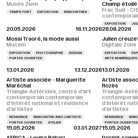
Musée Ziem
Champ étoilé
Frac Sud - Cit
TEMPS FORT
EXPOSITION
RENCONTRES
contemporai
EXPOSITION
JOL
20.05.2026
16.11.2026
28.08.2026
Mossi Traoré, la mode aussi
Julien creuze
Mucem
Digitale Zone
EXPOSITION
PHOTOGRAPHIE
DESIGN
EXPOSITION
ESP
PORTES OUVERTES
ARTS NUMÉRIQUES
13.01.2026
13.12.2026
13.01.2026
Artiste associée - Marguerite
Artiste assoc
Maréchal
Rozès
Triangle-Astérides, centre d’art
Triangle-Asté
contemporain contemporain
contemporai
d’intérêt national et résidence
d’intérêt nat
d’artistes
d’artistes
RÉSIDENCE
RENCONTRE AVEC L’ARTISTE
RÉSIDENCE
RENC
PORTES OUVERTES
ATELIER
PORTES OUVERTES
15.05.2026
03.01.2027
15.05.2026
AFRICA - Louisa Babari
Dormir comme 