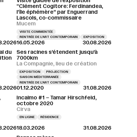
on
Visite guidée de l’exposition
“Clément Cogitore: Ferdinandea,
l’île éphémère” par Enguerrand
Lascols, co-commissaire
Mucem
VISITE COMMENTÉE
RENTRÉE DE L'ART CONTEMPORAIN
EXPOSITION
8.2026
16.05.2026
30.08.2026
al du
Ses racines s’étendent jusqu’à
ition
7000km
La Compagnie, lieu de création
EXPOSITION
PROJECTION
SAISON MÉDITERRANÉE
RENTRÉE DE L'ART CONTEMPORAIN
8.2026
01.12.2020
31.08.2026
,
Incalmo #1 – Tamar Hirschfeld,
octobre 2020
Cirva
EN LIGNE
RÉSIDENCE
8.2026
18.03.2026
31.08.2026