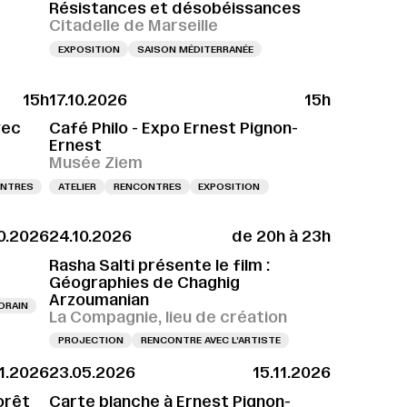
Résistances et désobéissances
Citadelle de Marseille
EXPOSITION
SAISON MÉDITERRANÉE
15h
17.10.2026
15h
VERNISSAGE LE 10.10.2026 À 11H
VERNISSAGE LE 10.10.2026 À 11H
VERNISSAGE
vec
Café Philo - Expo Ernest Pignon-
Ernest
Musée Ziem
NTRES
ATELIER
RENCONTRES
EXPOSITION
0.2026
24.10.2026
de 20h à 23h
Rasha Salti présente le film :
Géographies de Chaghig
Arzoumanian
ORAIN
La Compagnie, lieu de création
PROJECTION
RENCONTRE AVEC L’ARTISTE
11.2026
23.05.2026
15.11.2026
orêt
Carte blanche à Ernest Pignon-