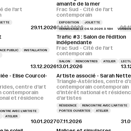
amante de la mer
é de l’art
Frac Sud - Cité de l’art
n
contemporain
IETTE
EXPOSITION
JOLIETTE
29.11.2026
04.12.2026
06.1
VERNISSAGE LE 04.12.2026 À 18H
VERNISSAGE L
t
Trafic #3 : Salon de l’édition
indépendante
Frac Sud - Cité de l’art
ACE PUBLIC
INSTALLATION
contemporain
SALON
RENCONTRES
ATELIER
LECT
13.12.2026
13.01.2026
13.
iée - Elise Courcol-
Artiste associé - Sarah Nette
Triangle-Astérides, centre d’
rides, centre d’art
contemporain contemporain
n contemporain
d’intérêt national et résiden
ional et résidence
d’artistes
RÉSIDENCE
RENCONTRE AVEC L’ARTISTE
PORTES OUVERTES
ATELIER
ONTRE AVEC L’ARTISTE
ATELIER
10.01.2027
07.11.2026
31.
le soleil
Malices et simulacres