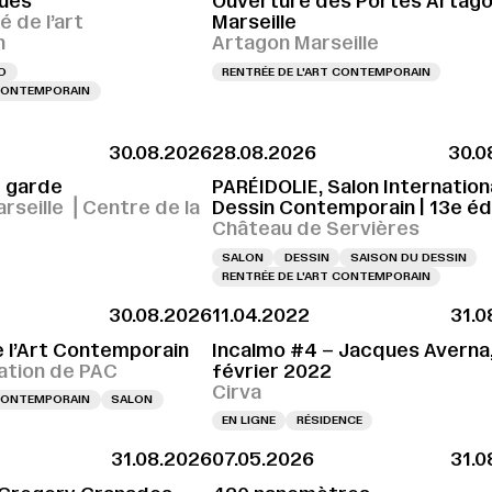
ues
Ouverture des Portes Artag
é de l’art
Marseille
n
Artagon Marseille
O
RENTRÉE DE L'ART CONTEMPORAIN
 CONTEMPORAIN
30.08.2026
28.08.2026
30.0
r garde
PARÉIDOLIE, Salon Internation
rseille ⎪Centre de la
Dessin Contemporain | 13e éd
é
Château de Servières
SALON
DESSIN
SAISON DU DESSIN
RENTRÉE DE L'ART CONTEMPORAIN
30.08.2026
11.04.2022
31.0
e l’Art Contemporain
Incalmo #4 – Jacques Averna
tion de PAC
février 2022
Cirva
 CONTEMPORAIN
SALON
EN LIGNE
RÉSIDENCE
31.08.2026
07.05.2026
31.0