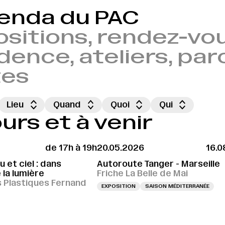
genda du PAC
sitions, rendez-vou
dence, ateliers, par
tes
Lieu
Quand
Quoi
Qui
rs et à venir
de 17h à 19h
20.05.2026
16.0
 et ciel : dans
Autoroute Tanger - Marseille
 la lumière
Friche La Belle de Mai
s Plastiques Fernand
EXPOSITION
SAISON MÉDITERRANÉE