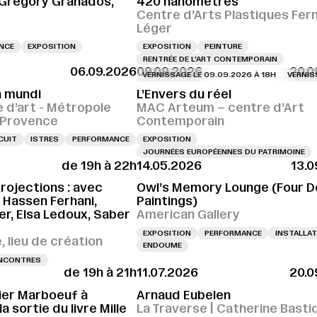
 Gregory Granados,
420 nanomètres
Centre d’Arts Plastiques Fer
Léger
ENCE
EXPOSITION
EXPOSITION
PEINTURE
RENTRÉE DE L'ART CONTEMPORAIN
06.09.2026
09.09.2026
20.0
VERNISSAGE LE 09.09.2026 À 18H
VERNISSAGE 
 mundi
L’Envers du réel
e d’art - Métropole
MAC Arteum – centre d’Art
e-Provence
Contemporain
CUIT
ISTRES
PERFORMANCE
EXPOSITION
JOURNÉES EUROPÉENNES DU PATRIMOINE
de 19h à 22h
14.05.2026
13.0
projections : avec
Owl’s Memory Lounge (Four 
, Hassen Ferhani,
Paintings)
r, Elsa Ledoux, Saber
American Gallery
EXPOSITION
PERFORMANCE
INSTALLAT
 lieu de création
ENDOUME
NCONTRES
de 19h à 21h
11.07.2026
20.0
vier Marboeuf à
Arnaud Eubelen
a sortie du livre Mille
La Traverse | Catherine Basti