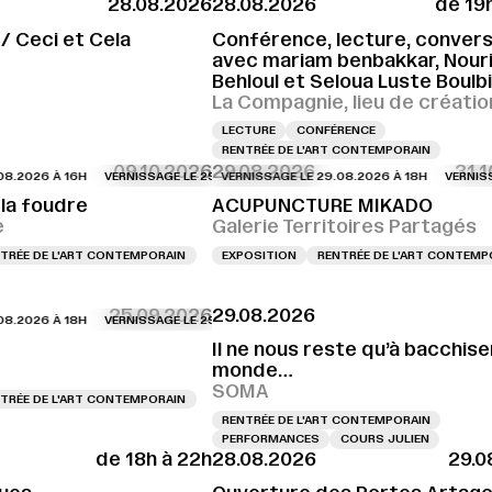
28.08.2026
28.08.2026
de 19
SAGE LE 28.08.2026 À 18H
VERNISSAGE LE 28.08.2026 À 18H
VERNISSAGE LE
 / Ceci et Cela
Conférence, lecture, conversa
avec mariam benbakkar, Nour
Behloul et Seloua Luste Boulb
La Compagnie, lieu de créatio
LECTURE
CONFÉRENCE
RENTRÉE DE L'ART CONTEMPORAIN
09.10.2026
29.08.2026
31.
26 À 16H
AGE LE 29.08.2026 À 15H
VERNISSAGE LE 29.08.2026 À 16H
VERNISSAGE LE 29.08.2026 À 15H
VERNISSAGE LE 29.08.2026 À 18H
VERNISSAGE LE 29.08.2026 À 1
VERNISSAGE LE
VERNISSAGE 
la foudre
ACUPUNCTURE MIKADO
e
Galerie Territoires Partagés
TRÉE DE L'ART CONTEMPORAIN
EXPOSITION
RENTRÉE DE L'ART CONTEMP
25.09.2026
29.08.2026
26 À 18H
VERNISSAGE LE 29.08.2026 À 18H
VERNISSAGE LE 29.08.2026 À 1
Il ne nous reste qu’à bacchiser
monde…
SOMA
TRÉE DE L'ART CONTEMPORAIN
RENTRÉE DE L'ART CONTEMPORAIN
PERFORMANCES
COURS JULIEN
de 18h à 22h
28.08.2026
29.0