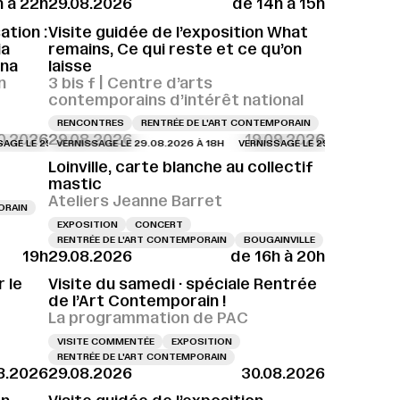
h à 22h
29.08.2026
de 14h à 15h
 28.08.2026 À 18H
VERNISSAGE LE 28.08.2026 À 18H
tion :
Visite guidée de l’exposition What
ia
remains, Ce qui reste et ce qu’on
ina
laisse
n
3 bis f | Centre d’arts
contemporains d’intérêt national
RENCONTRES
RENTRÉE DE L'ART CONTEMPORAIN
10.2026
29.08.2026
19.09.2026
6H
 29.08.2026 À 15H
LE 29.08.2026 À 18H
VERNISSAGE LE 29.08.2026 À 16H
VERNISSAGE LE 29.08.2026 À 18H
VERNISSAGE LE 29.08.2026 À 15H
VERNISSAGE LE 29.08.2026 À 18H
VERNISSAGE LE 29.08.2026 À 16H
VERNISSAGE LE 29.08.2026 À 18H
VERNISSAGE LE 29.0
VE
V
Loinville, carte blanche au collectif
mastic
Ateliers Jeanne Barret
ORAIN
EXPOSITION
CONCERT
RENTRÉE DE L'ART CONTEMPORAIN
BOUGAINVILLE
19h
29.08.2026
de 16h à 20h
8H
VERNISSAGE LE 29.08.2026 À 18H
VERNISSAGE LE 29.08.2026 À 18H
VE
 le
Visite du samedi · spéciale Rentrée
de l’Art Contemporain !
La programmation de PAC
VISITE COMMENTÉE
EXPOSITION
RENTRÉE DE L'ART CONTEMPORAIN
8.2026
29.08.2026
30.08.2026