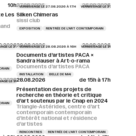
10h
27.08.2026
26.09.2026
VERNISSAGE LE 27.08.2026 À 17H
VERNISSAGE LE 27.08.2026 À 17H
V
te Les
Silken Chimeras
sissi club
nand
EXPOSITION
RENTRÉE DE L'ART CONTEMPORAIN
0.2026
28.08.2026
30.08.2026
H
 27.08.2026 À 18H
E 27.08.2026 À 18H
VERNISSAGE LE 27.08.2026 À 18H
VERNISSAGE LE 28.08.2026 À 16H
VERNISSAGE LE 27.08.2026 À 18H
VERNISSAGE LE 27.08.2026 À 18H
VERNISSAGE LE 27.08.2026 À 18H
VERNISSAGE LE 28.08.2026 À 16H
VERNISSAGE LE 27.0
VER
V
Documents d’artistes PACA ×
Sandra Hauser à Art-o-rama
Documents d’artistes PACA
ORAIN
INSTALLATION
BELLE DE MAI
10.2026
28.08.2026
de 15h à 17h
7H
 28.08.2026 À 16H
LE 28.08.2026 À 17H
VERNISSAGE LE 28.08.2026 À 17H
VERNISSAGE LE 28.08.2026 À 16H
VERNISSAGE LE 28.08.2026 À 17H
VERNISSAGE LE 28.08.2026 À 17H
VERNISSAGE LE 28.0
VE
Présentation des projets de
recherche en théorie et critique
d’art soutenus par le Cnap en 2024
ORAIN
Triangle-Astérides, centre d’art
contemporain contemporain
d’intérêt national et résidence
d’artistes
RENCONTRES
RENTRÉE DE L'ART CONTEMPORAIN