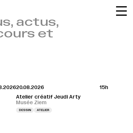
Accueil
s, actus,
Le réseau
cours et
L'agenda
La carte
Le festival
Le lieu
Les ressources
8.2026
20.08.2026
15h
Le journal
Atelier créatif Jeudi Arty
Contact
Musée Ziem
DESSIN
ATELIER
Recherche