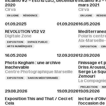
Incalmo #2 – Estrid Lutz, décembre
Incalmo #3 –
2020
mars 2021
Cirva
Cirva
EN LIGNE
RÉSIDENCE
EN LIGNE
RÉSID
01.09.2025
01.09.2026
16.05.2026
REVOLUTION V52 V2
Mediterranea
Digitale Zone
Polaris centr
Aix-Marseill
EXPOSITION
ESPACE PUBLIC
ARTS NUMÉRIQUES
EXPOSITION
CIR
16.05.2026
12.09.2026
12.09.2026
Photo Kegham : une archive
Finissage et 
inachevable
Driss Aroussi
Centre Photographique Marseille
Serge Le Sque
Zemouri
EXPOSITION
SAISON MÉDITERRANÉE
La Compagnie,
PROJECTION
RE
29.08.2026
19.09.2026
19.09.2026
Exposition This and That / Ceci et
lecture d’Oli
Cela
l’occasion de l