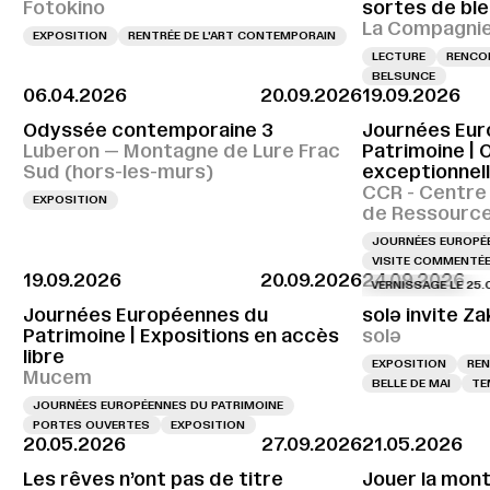
Fotokino
sortes de ble
La Compagnie,
EXPOSITION
RENTRÉE DE L'ART CONTEMPORAIN
LECTURE
RENCON
BELSUNCE
06.04.2026
20.09.2026
19.09.2026
Odyssée contemporaine 3
Journées Eur
Luberon — Montagne de Lure Frac
Patrimoine | 
Sud (hors-les-murs)
exceptionnel
CCR - Centre
EXPOSITION
de Ressourc
JOURNÉES EUROPÉE
VISITE COMMENTÉ
19.09.2026
20.09.2026
24.09.2026
VERNISSAGE LE 25.09.20
Journées Européennes du
solə invite Za
Patrimoine | Expositions en accès
solə
libre
EXPOSITION
REN
Mucem
BELLE DE MAI
TE
JOURNÉES EUROPÉENNES DU PATRIMOINE
PORTES OUVERTES
EXPOSITION
20.05.2026
27.09.2026
21.05.2026
Les rêves n’ont pas de titre
Jouer la mon