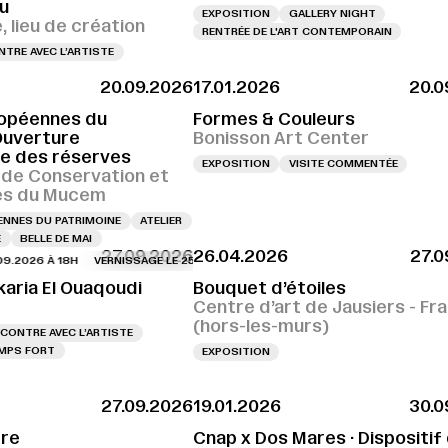
u
EXPOSITION
GALLERY NIGHT
 lieu de création
RENTRÉE DE L'ART CONTEMPORAIN
TRE AVEC L’ARTISTE
20.09.2026
17.01.2026
20.0
opéennes du
Formes & Couleurs
Ouverture
Bonisson Art Center
le des réserves
EXPOSITION
VISITE COMMENTÉE
 de Conservation et
es du Mucem
NNES DU PATRIMOINE
ATELIER
E
BELLE DE MAI
27.09.2026
26.04.2026
27.0
26 À 18H
VERNISSAGE LE 25.09.2026 À 18H
VERNISSAGE LE 25.09.2026 À 18
karia El Ouaqoudi
Bouquet d’étoiles
Centre d’art de Jausiers - Fr
(hors-les-murs)
CONTRE AVEC L’ARTISTE
MPS FORT
EXPOSITION
27.09.2026
19.01.2026
30.0
tre
Cnap x Dos Mares · Dispositif