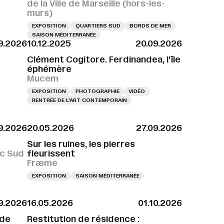
de la Ville de Marseille (hors-les-
murs)
EXPOSITION
QUARTIERS SUD
BORDS DE MER
SAISON MÉDITERRANÉE
9.2026
10.12.2025
20.09.2026
Clément Cogitore. Ferdinandea, l’île
éphémère
Mucem
EXPOSITION
PHOTOGRAPHIE
VIDÉO
RENTRÉE DE L'ART CONTEMPORAIN
9.2026
20.05.2026
27.09.2026
H
VERNISSAGE LE 25.09.2026 À 18H
VERNISSAGE LE 25.09.2026 À 18H
VER
Sur les ruines, les pierres
ac Sud
fleurissent
Fræme
EXPOSITION
SAISON MÉDITERRANÉE
9.2026
16.05.2026
01.10.2026
 de
Restitution de résidence :