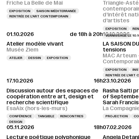
Friche La Belle de Mai
Triangle-Asté
contemporai
EXPOSITION
SAISON MÉDITERRANÉE
d’intérêt nat
RENTRÉE DE L'ART CONTEMPORAIN
d’artistes
EXPOSITION
REN
01.10.2026
de 18h à 20h
10.10.2026
VERNISSAGE LE 10.10.202
Atelier modèle vivant
LA SAISON DU
Musée Ziem
tensions
MAC Arteum –
ATELIER
DESSIN
EXPOSITION
Contemporai
EXPOSITION
INS
RENTRÉE DE L'ART
17.10.2026
16h
23.10.2026
Discussion autour des espaces de
Rasha Salti pr
coopération entre art, design et
of September
recherche scientifique
Sarah Francis
EsaAix (hors-les-murs)
La Compagnie,
CONFÉRENCE
TANGIBLE
RENCONTRES
PROJECTION
CO
DESIGN
05.11.2026
18h
07.02.2026
Lecture poétique polyphonique
Angela Detani