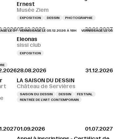
Ernest
Musée Ziem
EXPOSITION
DESSIN
PHOTOGRAPHIE
2.2026
05.12.2026
30.01.2027
E 04.12.2026 À 18H
VERNISSAGE LE 05.12.2026 À 18H
VERNISSAGE LE 04.12.2026 À 18H
VERNISSAGE LE 05.12.2026 À 18H
VERNISSAGE LE 04.12.
VER
Eleonas
sissi club
EXPOSITION
URE
12.2026
28.08.2026
31.12.2026
r
LA SAISON DU DESSIN
art
Château de Servières
SAISON DU DESSIN
DESSIN
FESTIVAL
ce
RENTRÉE DE L'ART CONTEMPORAIN
01.2027
01.09.2026
01.07.2027
Appel à inscriptions - Certificat de