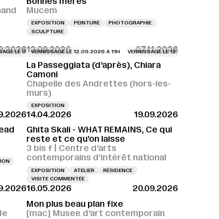
Bonnes mères
nand
Mucem
EXPOSITION
PEINTURE
PHOTOGRAPHIE
SCULPTURE
9.2026
12.09.2026
07.11.2026
LE 09.09.2026 À 18H
VERNISSAGE LE 12.09.2026 À 11H
VERNISSAGE LE 09.09.2026 À 18H
VERNISSAGE LE 12.09.2026 À 11H
VERNISSAGE LE 09.
VER
La Passeggiata (d’après), Chiara
Camoni
Chapelle des Andrettes (hors-les-
murs)
EXPOSITION
9.2026
14.04.2026
19.09.2026
Dead
Ghita Skali - WHAT REMAINS, Ce qui
reste et ce qu’on laisse
3 bis f | Centre d’arts
contemporains d’intérêt national
ION
EXPOSITION
ATELIER
RÉSIDENCE
VISITE COMMENTÉE
9.2026
16.05.2026
20.09.2026
Mon plus beau plan fixe
de
[mac] Musee d’art contemporain