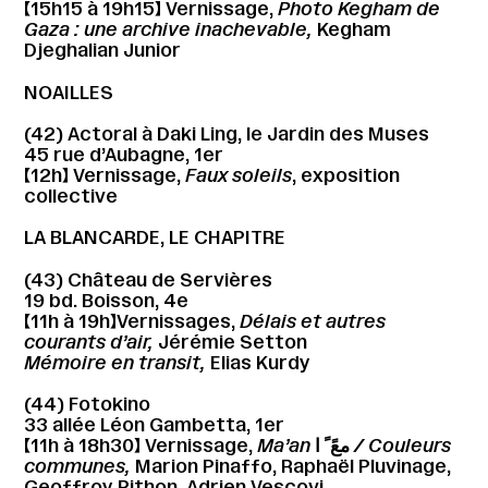
【15h15 à 19h15】 Vernissage,
Photo Kegham de
Gaza : une archive inachevable,
Kegham
Djeghalian Junior
NOAILLES
(42) Actoral à Daki Ling, le Jardin des Muses
45 rue d’Aubagne, 1er
【12h】 Vernissage,
Faux soleils
, exposition
collective
LA BLANCARDE, LE CHAPITRE
(43) Château de Servières
19 bd. Boisson, 4e
【11h à 19h】Vernissages,
Délais et autres
courants d’air,
Jérémie Setton
Mémoire en transit,
Elias Kurdy
(44) Fotokino
33 allée Léon Gambetta, 1er
【11h à 18h30】 Vernissage,
Ma’an
معً ً ا
/ Couleurs
communes,
Marion Pinaffo, Raphaël Pluvinage,
Geoffroy Pithon, Adrien Vescovi