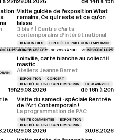
h à 22h
29.08.2026
de 14h à 15h
28.08.2026 À 18H
VERNISSAGE LE 28.08.2026 À 18H
tion :
Visite guidée de l’exposition What
ia
remains, Ce qui reste et ce qu’on
ina
laisse
n
3 bis f | Centre d’arts
contemporains d’intérêt national
RENCONTRES
RENTRÉE DE L'ART CONTEMPORAIN
10.2026
29.08.2026
19.09.2026
H
29.08.2026 À 15H
E 29.08.2026 À 18H
VERNISSAGE LE 29.08.2026 À 16H
VERNISSAGE LE 29.08.2026 À 18H
VERNISSAGE LE 29.08.2026 À 15H
VERNISSAGE LE 29.08.2026 À 18H
VERNISSAGE LE 29.08.2026 À 16H
VERNISSAGE LE 29.08.2026 À 18H
VERNISSAGE LE 29.08
VER
VE
Loinville, carte blanche au collectif
mastic
Ateliers Jeanne Barret
ORAIN
EXPOSITION
CONCERT
RENTRÉE DE L'ART CONTEMPORAIN
BOUGAINVILLE
19h
29.08.2026
de 16h à 20h
H
VERNISSAGE LE 29.08.2026 À 18H
VERNISSAGE LE 29.08.2026 À 18H
VER
 le
Visite du samedi · spéciale Rentrée
de l’Art Contemporain !
La programmation de PAC
VISITE COMMENTÉE
EXPOSITION
RENTRÉE DE L'ART CONTEMPORAIN
8.2026
29.08.2026
30.08.2026