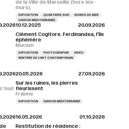
de la Ville de Marseille (hors-les-
murs)
EXPOSITION
QUARTIERS SUD
BORDS DE MER
SAISON MÉDITERRANÉE
9.2026
10.12.2025
20.09.2026
Clément Cogitore. Ferdinandea, l’île
éphémère
Mucem
EXPOSITION
PHOTOGRAPHIE
VIDÉO
RENTRÉE DE L'ART CONTEMPORAIN
9.2026
20.05.2026
27.09.2026
VERNISSAGE LE 25.09.2026 À 18H
VERNISSAGE LE 25.09.2026 À 18H
VERN
Sur les ruines, les pierres
ac Sud
fleurissent
Fræme
EXPOSITION
SAISON MÉDITERRANÉE
9.2026
16.05.2026
01.10.2026
 de
Restitution de résidence :