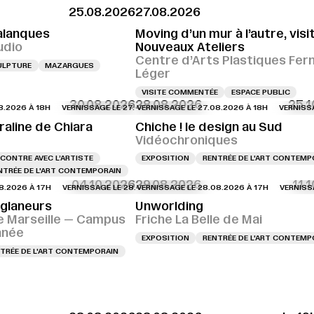
25.08.2026
27.08.2026
alanques
Moving d’un mur à l’autre, visi
udio
Nouveaux Ateliers
Centre d’Arts Plastiques Fer
ULPTURE
MAZARGUES
Léger
VISITE COMMENTÉE
ESPACE PUBLIC
30.08.2026
28.08.2026
25.1
6 À 18H
GE LE 27.08.2026 À 18H
VERNISSAGE LE 27.08.2026 À 18H
VERNISSAGE LE 27.08.2026 À 18H
VERNISSAGE LE 27.08.2026 À 18H
VERNISSAGE LE 27.08.2026 À 18H
VERNISSAGE LE 
VERNISSAGE LE
raline de Chiara
Chiche ! le design au Sud
Vidéochroniques
CONTRE AVEC L’ARTISTE
EXPOSITION
RENTRÉE DE L'ART CONTEMP
NTRÉE DE L'ART CONTEMPORAIN
04.10.2026
29.08.2026
11.
6 À 17H
AGE LE 28.08.2026 À 16H
VERNISSAGE LE 28.08.2026 À 17H
VERNISSAGE LE 28.08.2026 À 16H
VERNISSAGE LE 28.08.2026 À 17H
VERNISSAGE LE 28.08.2026 À 17
VERNISSAGE LE 
VERNISSAGE L
 glaneurs
Unworlding
e Marseille — Campus
Friche La Belle de Mai
anée
EXPOSITION
RENTRÉE DE L'ART CONTEMP
TRÉE DE L'ART CONTEMPORAIN