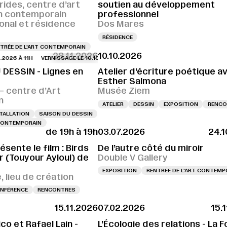
rides, centre d’art
soutien au développement
n contemporain
professionnel
ional et résidence
Dos Mares
RÉSIDENCE
TRÉE DE L'ART CONTEMPORAIN
28.11.2026
10.10.2026
 À 11H
VERNISSAGE LE 10.10.2026 À 11H
VERNISSAGE LE 10.10.2026 À 11H
V
 DESSIN - Lignes en
Atelier d’écriture poétique a
Esther Salmona
 centre d’Art
Musée Ziem
n
ATELIER
DESSIN
EXPOSITION
RENCO
TALLATION
SAISON DU DESSIN
 CONTEMPORAIN
de 19h à 19h
03.07.2026
24.1
ésente le film : Birds
De l’autre côté du miroir
 (Touyour Ayloul) de
Double V Gallery
EXPOSITION
RENTRÉE DE L'ART CONTEMP
 lieu de création
NFÉRENCE
RENCONTRES
15.11.2026
07.02.2026
15.
co et Rafael Lain -
L’Écologie des relations - La F