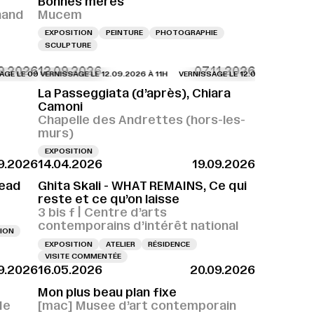
Bonnes mères
nand
Mucem
EXPOSITION
PEINTURE
PHOTOGRAPHIE
SCULPTURE
9.2026
12.09.2026
07.11.2026
E 09.09.2026 À 18H
VERNISSAGE LE 12.09.2026 À 11H
VERNISSAGE LE 09.09.2026 À 18H
VERNISSAGE LE 12.09.2026 À 11H
VERNISSAGE LE 09.0
VERN
La Passeggiata (d’après), Chiara
Camoni
Chapelle des Andrettes (hors-les-
murs)
EXPOSITION
9.2026
14.04.2026
19.09.2026
Dead
Ghita Skali - WHAT REMAINS, Ce qui
reste et ce qu’on laisse
3 bis f | Centre d’arts
contemporains d’intérêt national
ION
EXPOSITION
ATELIER
RÉSIDENCE
VISITE COMMENTÉE
9.2026
16.05.2026
20.09.2026
Mon plus beau plan fixe
de
[mac] Musee d’art contemporain