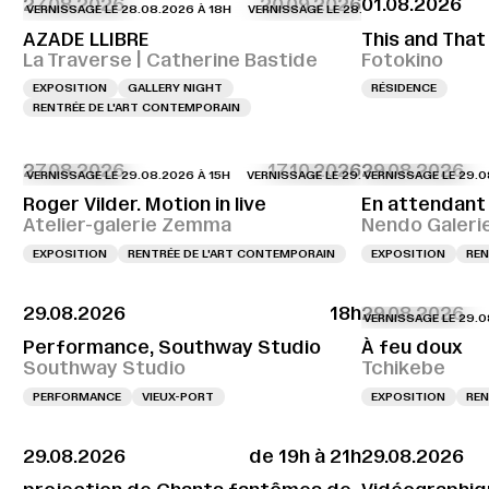
27.08.2026
20.09.2026
01.08.2026
ERNISSAGE LE 28.08.2026 À 18H
VERNISSAGE LE 28.08.2026 À 18H
VERNISS
AZADE LLIBRE
This and That
La Traverse | Catherine Bastide
Fotokino
EXPOSITION
GALLERY NIGHT
RÉSIDENCE
RENTRÉE DE L'ART CONTEMPORAIN
27.08.2026
17.10.2026
29.08.2026
ERNISSAGE LE 29.08.2026 À 15H
VERNISSAGE LE 29.08.2026 À 15H
VERNISSAGE LE 29.08.202
VERNISSA
Roger Vilder. Motion in live
En attendant 
Atelier-galerie Zemma
Nendo Galeri
EXPOSITION
RENTRÉE DE L'ART CONTEMPORAIN
EXPOSITION
REN
29.08.2026
18h
29.08.2026
VERNISSAGE LE 29.08.202
Performance, Southway Studio
À feu doux
Southway Studio
Tchikebe
PERFORMANCE
VIEUX-PORT
EXPOSITION
REN
29.08.2026
de 19h à 21h
29.08.2026