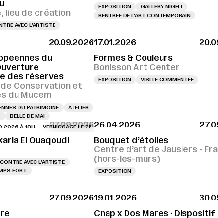
u
EXPOSITION
GALLERY NIGHT
 lieu de création
RENTRÉE DE L'ART CONTEMPORAIN
TRE AVEC L’ARTISTE
20.09.2026
17.01.2026
20.0
opéennes du
Formes & Couleurs
Ouverture
Bonisson Art Center
le des réserves
EXPOSITION
VISITE COMMENTÉE
 de Conservation et
es du Mucem
NNES DU PATRIMOINE
ATELIER
E
BELLE DE MAI
27.09.2026
26.04.2026
27.0
6 À 18H
VERNISSAGE LE 25.09.2026 À 18H
VERNISSAGE LE 25.09.2026 À 18H
karia El Ouaqoudi
Bouquet d’étoiles
Centre d’art de Jausiers - Fr
(hors-les-murs)
CONTRE AVEC L’ARTISTE
MPS FORT
EXPOSITION
27.09.2026
19.01.2026
30.0
tre
Cnap x Dos Mares · Dispositif