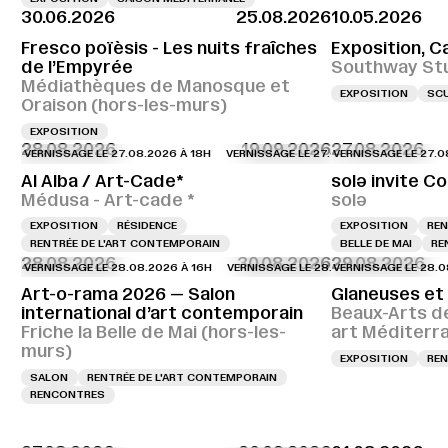
30.06.2026
25.08.2026
10.05.2026
Fresco poïèsis - Les nuits fraîches
Exposition, C
de l’Empyrée
Southway St
Médiathèques de Manosque et
EXPOSITION
SC
Oraison (hors-les-murs)
EXPOSITION
28.08.2026
19.09.2026
27.08.2026
ERNISSAGE LE 27.08.2026 À 18H
VERNISSAGE LE 27.08.2026 À 18H
VERNISSAGE LE 27.08.202
VERNISSA
Al Alba / Art-Cade*
solə invite Co
Médusa - Art-cade *
solə
EXPOSITION
RÉSIDENCE
EXPOSITION
REN
RENTRÉE DE L'ART CONTEMPORAIN
BELLE DE MAI
RE
28.08.2026
30.08.2026
29.08.2026
ERNISSAGE LE 28.08.2026 À 16H
VERNISSAGE LE 28.08.2026 À 16H
VERNISSAGE LE 28.08.202
VERNISS
Art-o-rama 2026 — Salon
Glaneuses et
international d’art contemporain
Beaux-Arts d
Friche la Belle de Mai (hors-les-
art Méditerr
murs)
EXPOSITION
REN
SALON
RENTRÉE DE L'ART CONTEMPORAIN
RENCONTRES