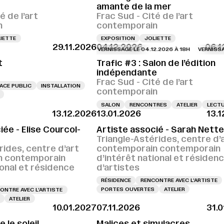
amante de la mer
é de l’art
Frac Sud - Cité de l’art
n
contemporain
IETTE
EXPOSITION
JOLIETTE
29.11.2026
04.12.2026
06.1
VERNISSAGE LE 04.12.2026 À 18H
VERNISSAGE LE
t
Trafic #3 : Salon de l’édition
indépendante
Frac Sud - Cité de l’art
ACE PUBLIC
INSTALLATION
contemporain
SALON
RENCONTRES
ATELIER
LECT
13.12.2026
13.01.2026
13.
iée - Elise Courcol-
Artiste associé - Sarah Nette
Triangle-Astérides, centre d’
rides, centre d’art
contemporain contemporain
n contemporain
d’intérêt national et résiden
ional et résidence
d’artistes
RÉSIDENCE
RENCONTRE AVEC L’ARTISTE
PORTES OUVERTES
ATELIER
ONTRE AVEC L’ARTISTE
ATELIER
10.01.2027
07.11.2026
31.
le soleil
Malices et simulacres