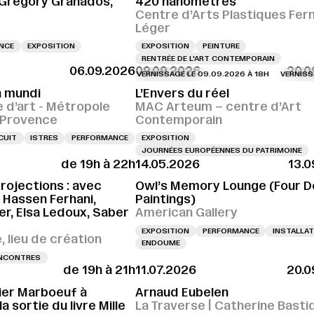
 Gregory Granados,
420 nanomètres
Centre d’Arts Plastiques Fer
Léger
ENCE
EXPOSITION
EXPOSITION
PEINTURE
RENTRÉE DE L'ART CONTEMPORAIN
06.09.2026
09.09.2026
20.0
VERNISSAGE LE 09.09.2026 À 18H
VERNISSAGE L
 mundi
L’Envers du réel
e d’art - Métropole
MAC Arteum – centre d’Art
e-Provence
Contemporain
CUIT
ISTRES
PERFORMANCE
EXPOSITION
JOURNÉES EUROPÉENNES DU PATRIMOINE
de 19h à 22h
14.05.2026
13.0
projections : avec
Owl’s Memory Lounge (Four 
, Hassen Ferhani,
Paintings)
r, Elsa Ledoux, Saber
American Gallery
EXPOSITION
PERFORMANCE
INSTALLAT
 lieu de création
ENDOUME
NCONTRES
de 19h à 21h
11.07.2026
20.0
vier Marboeuf à
Arnaud Eubelen
a sortie du livre Mille
La Traverse | Catherine Basti