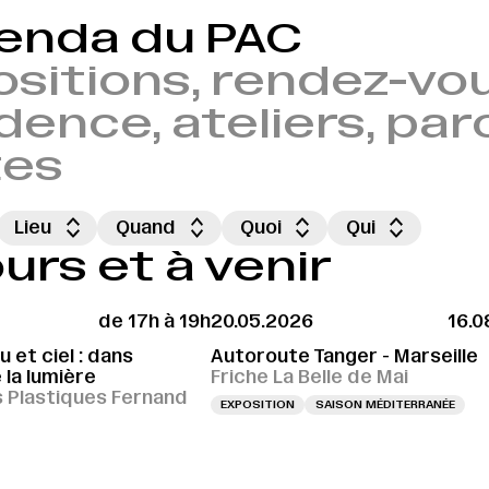
genda du PAC
sitions, rendez-vou
dence, ateliers, par
tes
Lieu
Quand
Quoi
Qui
rs et à venir
de 17h à 19h
20.05.2026
16.0
 et ciel : dans
Autoroute Tanger - Marseille
 la lumière
Friche La Belle de Mai
s Plastiques Fernand
EXPOSITION
SAISON MÉDITERRANÉE