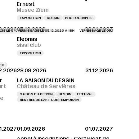
Ernest
Musée Ziem
EXPOSITION
DESSIN
PHOTOGRAPHIE
2.2026
05.12.2026
30.01.2027
 04.12.2026 À 18H
VERNISSAGE LE 05.12.2026 À 18H
VERNISSAGE LE 04.12.2026 À 18H
VERNISSAGE LE 05.12.2026 À 18H
VERNISSAGE LE 04.12.2
VERN
Eleonas
sissi club
EXPOSITION
URE
12.2026
28.08.2026
31.12.2026
r
LA SAISON DU DESSIN
art
Château de Servières
SAISON DU DESSIN
DESSIN
FESTIVAL
ce
RENTRÉE DE L'ART CONTEMPORAIN
01.2027
01.09.2026
01.07.2027
Appel à inscriptions - Certificat de