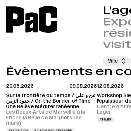
P
a
C
L’a
Expo
rési
visi
Ville
Évènements en cou
20.05.2026
09.08.2026
12.08.2026
Sur la frontière du temps / عن و على
Workshop Bleu
حدود الزمن / On the Border of Time
l’épaisseur de
Une Relève Méditerranéenne
Centre d’Art
Les Beaux-Arts de Marseille à la
Léger
Friche la Belle de Mai (hors-les-
ATELIER
murs)
EXPOSITION
SAISON MÉDITERRANÉE