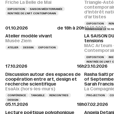
Friche La Belle de Mai
Triangle-Asté
contemporai
EXPOSITION
SAISON MÉDITERRANÉE
d’intérêt nat
RENTRÉE DE L'ART CONTEMPORAIN
d’artistes
EXPOSITION
REN
01.10.2026
de 18h à 20h
10.10.2026
VERNISSAGE LE 10.10.2026
Atelier modèle vivant
LA SAISON DU
Musée Ziem
tensions
MAC Arteum –
ATELIER
DESSIN
EXPOSITION
Contemporai
EXPOSITION
INS
RENTRÉE DE L'ART
17.10.2026
16h
23.10.2026
Discussion autour des espaces de
Rasha Salti pr
coopération entre art, design et
of September
recherche scientifique
Sarah Francis
EsaAix (hors-les-murs)
La Compagnie,
CONFÉRENCE
TANGIBLE
RENCONTRES
PROJECTION
CO
DESIGN
05.11.2026
18h
07.02.2026
Lecture poétique polyphonique
Angela Detani