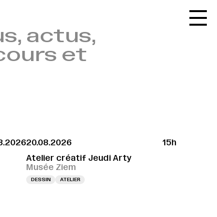
Accueil
s, actus,
Le réseau
cours et
L'agenda
La carte
Le festival
Le lieu
Les ressources
8.2026
20.08.2026
15h
Le journal
Atelier créatif Jeudi Arty
Contact
Musée Ziem
DESSIN
ATELIER
Recherche