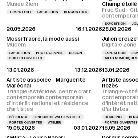
Musée Ziem
Champ étoilé
Frac Sud - Cit
TEMPS FORT
EXPOSITION
RENCONTRES
contemporai
EXPOSITION
JOL
20.05.2026
16.11.2026
28.08.2026
Mossi Traoré, la mode aussi
Julien creuze
Mucem
Digitale Zone
EXPOSITION
PHOTOGRAPHIE
DESIGN
EXPOSITION
ESP
PORTES OUVERTES
ARTS NUMÉRIQUES
13.01.2026
13.12.2026
13.01.2026
Artiste associée - Marguerite
Artiste assoc
Maréchal
Rozès
Triangle-Astérides, centre d’art
Triangle-Asté
contemporain contemporain
contemporai
d’intérêt national et résidence
d’intérêt nat
d’artistes
d’artistes
RÉSIDENCE
RENCONTRE AVEC L’ARTISTE
RÉSIDENCE
RENC
PORTES OUVERTES
ATELIER
PORTES OUVERTES
15.05.2026
03.01.2027
15.05.2026
AFRICA - Louisa Babari
Dormir comme 