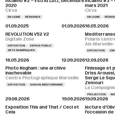
Incalmo #2 – Estrid Lutz, décembre
Incalmo #3 –
2020
mars 2021
Cirva
Cirva
EN LIGNE
RÉSIDENCE
EN LIGNE
RÉSID
01.09.2025
01.09.2026
16.05.2026
REVOLUTION V52 V2
Mediterranea
Digitale Zone
Polaris centr
Aix-Marseill
EXPOSITION
ESPACE PUBLIC
ARTS NUMÉRIQUES
EXPOSITION
CIR
16.05.2026
12.09.2026
12.09.2026
Photo Kegham : une archive
Finissage et 
inachevable
Driss Aroussi
Centre Photographique Marseille
Serge Le Sque
Zemouri
EXPOSITION
SAISON MÉDITERRANÉE
La Compagnie,
PROJECTION
RE
29.08.2026
19.09.2026
19.09.2026
Exposition This and That / Ceci et
lecture d’Oli
Cela
l’occasion de l