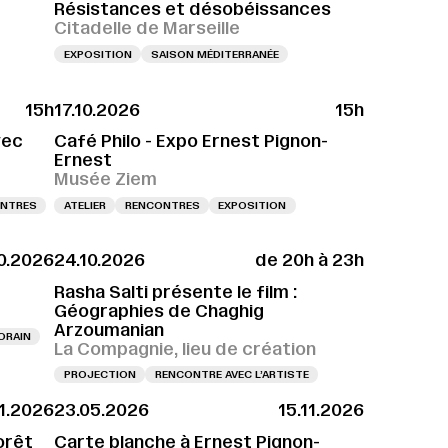
Résistances et désobéissances
Citadelle de Marseille
EXPOSITION
SAISON MÉDITERRANÉE
15h
17.10.2026
15h
ERNISSAGE LE 10.10.2026 À 11H
VERNISSAGE LE 10.10.2026 À 11H
VERNISSAGE 
vec
Café Philo - Expo Ernest Pignon-
Ernest
Musée Ziem
NTRES
ATELIER
RENCONTRES
EXPOSITION
0.2026
24.10.2026
de 20h à 23h
Rasha Salti présente le film :
Géographies de Chaghig
Arzoumanian
ORAIN
La Compagnie, lieu de création
PROJECTION
RENCONTRE AVEC L’ARTISTE
11.2026
23.05.2026
15.11.2026
orêt
Carte blanche à Ernest Pignon-