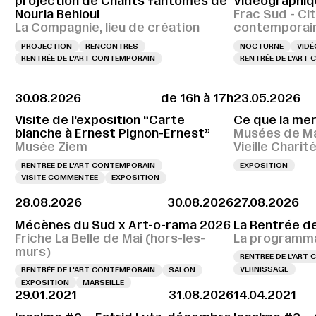
projection de Chants fantômes de
Vidéographiq
Nouria Behloul
Frac Sud - Cit
La Compagnie, lieu de création
contemporai
PROJECTION
RENCONTRES
NOCTURNE
VIDÉ
RENTRÉE DE L'ART CONTEMPORAIN
RENTRÉE DE L'ART
30.08.2026
de 16h à 17h
23.05.2026
Visite de l’exposition “Carte
Ce que la me
blanche à Ernest Pignon-Ernest”
Musées de Ma
Musée Ziem
Vieille Charit
RENTRÉE DE L'ART CONTEMPORAIN
EXPOSITION
VISITE COMMENTÉE
EXPOSITION
28.08.2026
30.08.2026
27.08.2026
Mécènes du Sud x Art-o-rama 2026
La Rentrée d
Friche La Belle de Mai (hors-les-
La programma
murs)
RENTRÉE DE L'ART
VERNISSAGE
RENTRÉE DE L'ART CONTEMPORAIN
SALON
EXPOSITION
MARSEILLE
29.01.2021
31.08.2026
14.04.2021