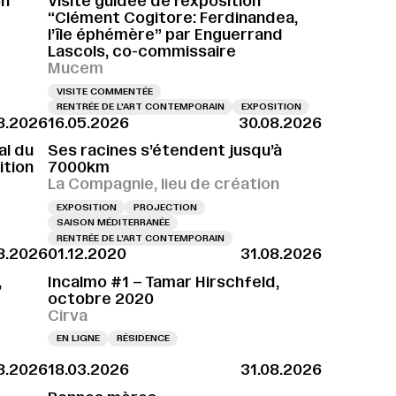
on
Visite guidée de l’exposition
“Clément Cogitore: Ferdinandea,
l’île éphémère” par Enguerrand
Lascols, co-commissaire
Mucem
VISITE COMMENTÉE
RENTRÉE DE L'ART CONTEMPORAIN
EXPOSITION
8.2026
16.05.2026
30.08.2026
al du
Ses racines s’étendent jusqu’à
ition
7000km
La Compagnie, lieu de création
EXPOSITION
PROJECTION
SAISON MÉDITERRANÉE
RENTRÉE DE L'ART CONTEMPORAIN
8.2026
01.12.2020
31.08.2026
,
Incalmo #1 – Tamar Hirschfeld,
octobre 2020
Cirva
EN LIGNE
RÉSIDENCE
8.2026
18.03.2026
31.08.2026