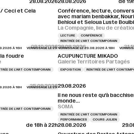
28.08.2026
28.08.2026
de 19
AGE LE 28.08.2026 À 18H
VERNISSAGE LE 28.08.2026 À 18H
VERNISSAGE LE 
 / Ceci et Cela
Conférence, lecture, conversa
avec mariam benbakkar, Nour
Behloul et Seloua Luste Boulb
La Compagnie, lieu de créatio
LECTURE
CONFÉRENCE
RENTRÉE DE L'ART CONTEMPORAIN
09.10.2026
29.08.2026
31.
6 À 16H
GE LE 29.08.2026 À 15H
VERNISSAGE LE 29.08.2026 À 16H
VERNISSAGE LE 29.08.2026 À 15H
VERNISSAGE LE 29.08.2026 À 18H
VERNISSAGE LE 29.08.2026 À 16
VERNISSAGE LE 
VERNISSAGE L
la foudre
ACUPUNCTURE MIKADO
e
Galerie Territoires Partagés
TRÉE DE L'ART CONTEMPORAIN
EXPOSITION
RENTRÉE DE L'ART CONTEMP
25.09.2026
29.08.2026
6 À 18H
VERNISSAGE LE 29.08.2026 À 18H
VERNISSAGE LE 29.08.2026 À 18
Il ne nous reste qu’à bacchiser
monde…
SOMA
TRÉE DE L'ART CONTEMPORAIN
RENTRÉE DE L'ART CONTEMPORAIN
PERFORMANCES
COURS JULIEN
de 18h à 22h
28.08.2026
29.0