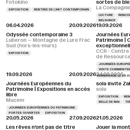
Fotokino
sortes de ble
La Compagnie,
EXPOSITION
RENTRÉE DE L'ART CONTEMPORAIN
LECTURE
RENCON
BELSUNCE
06.04.2026
20.09.2026
19.09.2026
Odyssée contemporaine 3
Journées Eur
Luberon — Montagne de Lure Frac
Patrimoine | 
Sud (hors-les-murs)
exceptionnel
CCR - Centre
EXPOSITION
de Ressourc
JOURNÉES EUROPÉE
VISITE COMMENTÉ
19.09.2026
20.09.2026
24.09.2026
VERNISSAGE LE 25.09.202
Journées Européennes du
solə invite Za
Patrimoine | Expositions en accès
solə
libre
EXPOSITION
REN
Mucem
BELLE DE MAI
TE
JOURNÉES EUROPÉENNES DU PATRIMOINE
PORTES OUVERTES
EXPOSITION
20.05.2026
27.09.2026
21.05.2026
Les rêves n’ont pas de titre
Jouer la mon