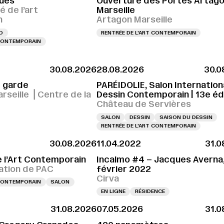
ues
Ouverture des Portes Artag
é de l’art
Marseille
n
Artagon Marseille
O
RENTRÉE DE L'ART CONTEMPORAIN
 CONTEMPORAIN
30.08.2026
28.08.2026
30.0
r garde
PARÉIDOLIE, Salon Internation
rseille ⎪Centre de la
Dessin Contemporain | 13e éd
é
Château de Servières
SALON
DESSIN
SAISON DU DESSIN
RENTRÉE DE L'ART CONTEMPORAIN
30.08.2026
11.04.2022
31.0
e l’Art Contemporain
Incalmo #4 – Jacques Averna
tion de PAC
février 2022
Cirva
 CONTEMPORAIN
SALON
EN LIGNE
RÉSIDENCE
31.08.2026
07.05.2026
31.0