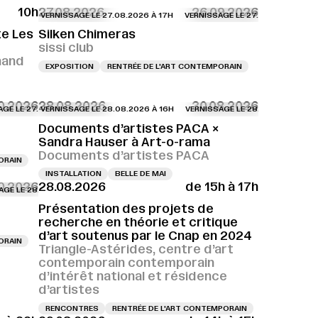
10h
27.08.2026
26.09.2026
VERNISSAGE LE 27.08.2026 À 17H
VERNISSAGE LE 27.08.2026 À 17H
VE
te Les
Silken Chimeras
sissi club
nand
EXPOSITION
RENTRÉE DE L'ART CONTEMPORAIN
0.2026
28.08.2026
30.08.2026
27.08.2026 À 18H
 27.08.2026 À 18H
VERNISSAGE LE 27.08.2026 À 18H
VERNISSAGE LE 28.08.2026 À 16H
VERNISSAGE LE 27.08.2026 À 18H
VERNISSAGE LE 27.08.2026 À 18H
VERNISSAGE LE 27.08.2026 À 18H
VERNISSAGE LE 28.08.2026 À 16H
VERNISSAGE LE 27.08
VERN
VE
Documents d’artistes PACA ×
Sandra Hauser à Art-o-rama
Documents d’artistes PACA
ORAIN
INSTALLATION
BELLE DE MAI
10.2026
28.08.2026
de 15h à 17h
H
28.08.2026 À 16H
E 28.08.2026 À 17H
VERNISSAGE LE 28.08.2026 À 17H
VERNISSAGE LE 28.08.2026 À 16H
VERNISSAGE LE 28.08.2026 À 17H
VERNISSAGE LE 28.08.2026 À 17H
VERNISSAGE LE 28.08
VER
Présentation des projets de
recherche en théorie et critique
d’art soutenus par le Cnap en 2024
ORAIN
Triangle-Astérides, centre d’art
contemporain contemporain
d’intérêt national et résidence
d’artistes
RENCONTRES
RENTRÉE DE L'ART CONTEMPORAIN