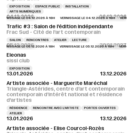
EXPOSITION
ESPACE PUBLIC
INSTALLATION
ARTS NUMÉRIQUES
04.12.2026
06.12.2026
NISSAGE LE 04.12.2026 À 18H
VERNISSAGE LE 04.12.2026 À 18H
VERNISSAGE
Trafic #3 : Salon de l’édition indépendante
Frac Sud - Cité de l’art contemporain
SALON
RENCONTRES
ATELIER
LECTURE
05.12.2026
30.01.2027
NISSAGE LE 05.12.2026 À 18H
VERNISSAGE LE 05.12.2026 À 18H
VERNISSAGE 
Eleonas
sissi club
EXPOSITION
13.01.2026
13.12.2026
Artiste associée - Marguerite Maréchal
Triangle-Astérides, centre d’art contemporain
contemporain d’intérêt national et résidence
d’artistes
RÉSIDENCE
RENCONTRE AVEC L’ARTISTE
PORTES OUVERTES
ATELIER
13.01.2026
13.12.2026
Artiste associée - Elise Courcol-Rozès