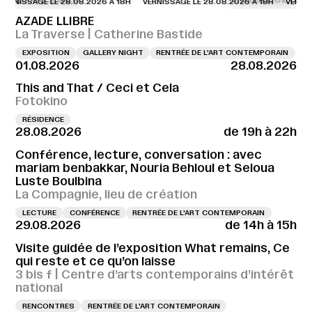
NISSAGE LE 28.08.2026 À 18H
VERNISSAGE LE 28.08.2026 À 18H
VERNISSAG
AZADE LLIBRE
La Traverse | Catherine Bastide
EXPOSITION
GALLERY NIGHT
RENTRÉE DE L'ART CONTEMPORAIN
01.08.2026
28.08.2026
This and That / Ceci et Cela
Fotokino
RÉSIDENCE
28.08.2026
de 19h à 22h
Conférence, lecture, conversation : avec
mariam benbakkar, Nouria Behloul et Seloua
Luste Boulbina
La Compagnie, lieu de création
LECTURE
CONFÉRENCE
RENTRÉE DE L'ART CONTEMPORAIN
29.08.2026
de 14h à 15h
Visite guidée de l’exposition What remains, Ce
qui reste et ce qu’on laisse
3 bis f | Centre d’arts contemporains d’intérêt
national
RENCONTRES
RENTRÉE DE L'ART CONTEMPORAIN