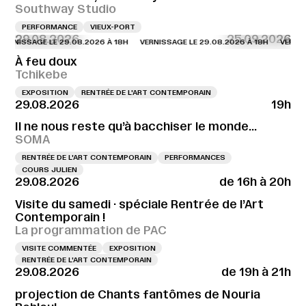
Southway Studio
PERFORMANCE
VIEUX-PORT
29.08.2026
25.09.2026
NISSAGE LE 29.08.2026 À 18H
VERNISSAGE LE 29.08.2026 À 18H
VERNISSAG
À feu doux
Tchikebe
EXPOSITION
RENTRÉE DE L'ART CONTEMPORAIN
29.08.2026
19h
Il ne nous reste qu’à bacchiser le monde…
SOMA
RENTRÉE DE L'ART CONTEMPORAIN
PERFORMANCES
COURS JULIEN
29.08.2026
de 16h à 20h
Visite du samedi · spéciale Rentrée de l’Art
Contemporain !
La programmation de PAC
VISITE COMMENTÉE
EXPOSITION
RENTRÉE DE L'ART CONTEMPORAIN
29.08.2026
de 19h à 21h
projection de Chants fantômes de Nouria