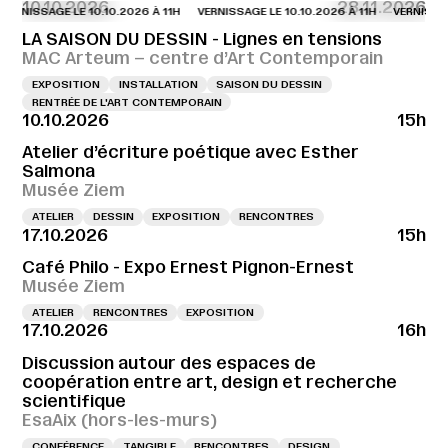
10.10.2026
28.11.2026
NISSAGE LE 10.10.2026 À 11H
VERNISSAGE LE 10.10.2026 À 11H
VERNISSAGE L
LA SAISON DU DESSIN - Lignes en tensions
MAC Arteum – centre d’Art Contemporain
EXPOSITION
INSTALLATION
SAISON DU DESSIN
RENTRÉE DE L'ART CONTEMPORAIN
10.10.2026
15h
Atelier d’écriture poétique avec Esther
Salmona
Musée Ziem
ATELIER
DESSIN
EXPOSITION
RENCONTRES
17.10.2026
15h
Café Philo - Expo Ernest Pignon-Ernest
Musée Ziem
ATELIER
RENCONTRES
EXPOSITION
17.10.2026
16h
Discussion autour des espaces de
coopération entre art, design et recherche
scientifique
EsaAix (hors-les-murs)
CONFÉRENCE
TANGIBLE
RENCONTRES
DESIGN