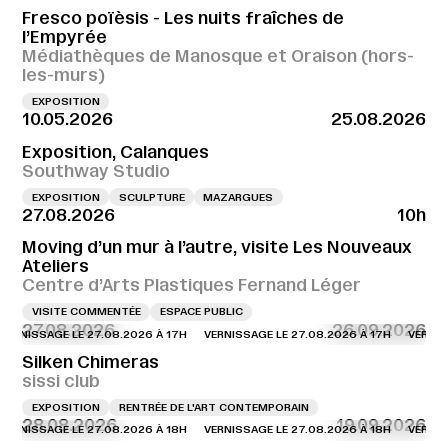
Fresco poïèsis - Les nuits fraîches de
l’Empyrée
Médiathèques de Manosque et Oraison (hors-
les-murs)
EXPOSITION
10.05.2026
25.08.2026
Exposition, Calanques
Southway Studio
EXPOSITION
SCULPTURE
MAZARGUES
27.08.2026
10h
Moving d’un mur à l’autre, visite Les Nouveaux
Ateliers
Centre d’Arts Plastiques Fernand Léger
VISITE COMMENTÉE
ESPACE PUBLIC
27.08.2026
26.09.2026
NISSAGE LE 27.08.2026 À 17H
VERNISSAGE LE 27.08.2026 À 17H
VERNISSAG
Silken Chimeras
sissi club
EXPOSITION
RENTRÉE DE L'ART CONTEMPORAIN
28.08.2026
19.09.2026
NISSAGE LE 27.08.2026 À 18H
VERNISSAGE LE 27.08.2026 À 18H
VERNISSAG