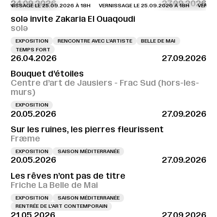
24.09.2026
27.09.2026
NISSAGE LE 25.09.2026 À 18H
VERNISSAGE LE 25.09.2026 À 18H
VERNISSAG
solə invite Zakaria El Ouaqoudi
solə
EXPOSITION
RENCONTRE AVEC L’ARTISTE
BELLE DE MAI
TEMPS FORT
26.04.2026
27.09.2026
Bouquet d’étoiles
Centre d’art de Jausiers - Frac Sud (hors-les-
murs)
EXPOSITION
20.05.2026
27.09.2026
Sur les ruines, les pierres fleurissent
Fræme
EXPOSITION
SAISON MÉDITERRANÉE
20.05.2026
27.09.2026
Les rêves n’ont pas de titre
Friche La Belle de Mai
EXPOSITION
SAISON MÉDITERRANÉE
RENTRÉE DE L'ART CONTEMPORAIN
21.05.2026
27.09.2026