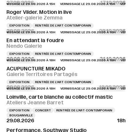
27.08.2026
17.10.2026
NISSAGE LE 29.08.2026 À 15H
VERNISSAGE LE 29.08.2026 À 15H
VERNISSAG
Roger Vilder. Motion in live
Atelier-galerie Zemma
EXPOSITION
RENTRÉE DE L'ART CONTEMPORAIN
29.08.2026
09.10.2026
NISSAGE LE 29.08.2026 À 16H
VERNISSAGE LE 29.08.2026 À 16H
VERNISSAG
En attendant la foudre
Nendo Galerie
EXPOSITION
RENTRÉE DE L'ART CONTEMPORAIN
29.08.2026
31.10.2026
NISSAGE LE 29.08.2026 À 18H
VERNISSAGE LE 29.08.2026 À 18H
VERNISSAG
ACUPUNCTURE MIKADO
Galerie Territoires Partagés
EXPOSITION
RENTRÉE DE L'ART CONTEMPORAIN
29.08.2026
19.09.2026
NISSAGE LE 29.08.2026 À 18H
VERNISSAGE LE 29.08.2026 À 18H
VERNISSAG
Loinville, carte blanche au collectif mastic
Ateliers Jeanne Barret
EXPOSITION
CONCERT
RENTRÉE DE L'ART CONTEMPORAIN
BOUGAINVILLE
29.08.2026
18h
Performance, Southway Studio