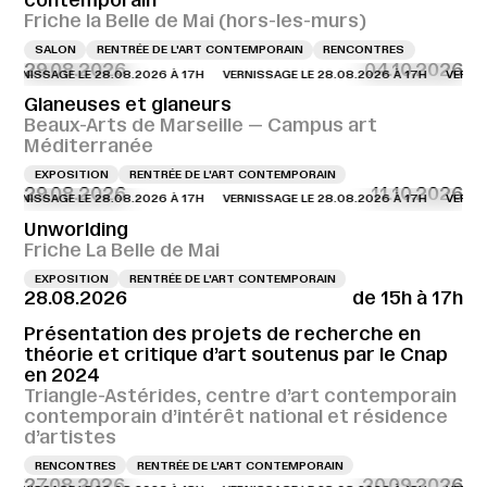
contemporain
Friche la Belle de Mai (hors-les-murs)
SALON
RENTRÉE DE L'ART CONTEMPORAIN
RENCONTRES
29.08.2026
04.10.2026
NISSAGE LE 28.08.2026 À 17H
VERNISSAGE LE 28.08.2026 À 17H
VERNISSAG
Glaneuses et glaneurs
Beaux-Arts de Marseille — Campus art
Méditerranée
EXPOSITION
RENTRÉE DE L'ART CONTEMPORAIN
29.08.2026
11.10.2026
NISSAGE LE 28.08.2026 À 17H
VERNISSAGE LE 28.08.2026 À 17H
VERNISSAG
Unworlding
Friche La Belle de Mai
EXPOSITION
RENTRÉE DE L'ART CONTEMPORAIN
28.08.2026
de 15h à 17h
Présentation des projets de recherche en
théorie et critique d’art soutenus par le Cnap
en 2024
Triangle-Astérides, centre d’art contemporain
contemporain d’intérêt national et résidence
d’artistes
RENCONTRES
RENTRÉE DE L'ART CONTEMPORAIN
27.08.2026
20.09.2026