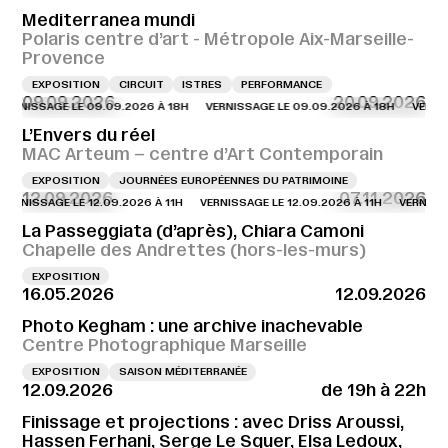
Mediterranea mundi
Polaris centre d’art - Métropole Aix-Marseille-
Provence
EXPOSITION
CIRCUIT
ISTRES
PERFORMANCE
09.09.2026
20.09.2026
NISSAGE LE 09.09.2026 À 18H
VERNISSAGE LE 09.09.2026 À 18H
VERNISSAG
L’Envers du réel
MAC Arteum – centre d’Art Contemporain
EXPOSITION
JOURNÉES EUROPÉENNES DU PATRIMOINE
12.09.2026
07.11.2026
NISSAGE LE 12.09.2026 À 11H
VERNISSAGE LE 12.09.2026 À 11H
VERNISSAGE 
La Passeggiata (d’après), Chiara Camoni
Chapelle des Andrettes (hors-les-murs)
EXPOSITION
16.05.2026
12.09.2026
Photo Kegham : une archive inachevable
Centre Photographique Marseille
EXPOSITION
SAISON MÉDITERRANÉE
12.09.2026
de 19h à 22h
Finissage et projections : avec Driss Aroussi,
Hassen Ferhani, Serge Le Squer, Elsa Ledoux,