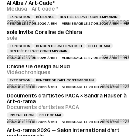
Al Alba / Art-Cade*
Médusa - Art-cade *
EXPOSITION
RÉSIDENCE
RENTRÉE DE L'ART CONTEMPORAIN
27.08.2026
30.08.2026
NISSAGE LE 27.08.2026 À 18H
VERNISSAGE LE 27.08.2026 À 18H
VERNISSAG
solə invite Coraline de Chiara
solə
EXPOSITION
RENCONTRE AVEC L’ARTISTE
BELLE DE MAI
RENTRÉE DE L'ART CONTEMPORAIN
28.08.2026
25.10.2026
NISSAGE LE 27.08.2026 À 18H
VERNISSAGE LE 27.08.2026 À 18H
VERNISSAG
Chiche ! le design au Sud
Vidéochroniques
EXPOSITION
RENTRÉE DE L'ART CONTEMPORAIN
28.08.2026
30.08.2026
NISSAGE LE 28.08.2026 À 16H
VERNISSAGE LE 28.08.2026 À 16H
VERNISSAG
Documents d’artistes PACA × Sandra Hauser à
Art-o-rama
Documents d’artistes PACA
INSTALLATION
BELLE DE MAI
28.08.2026
30.08.2026
NISSAGE LE 28.08.2026 À 16H
VERNISSAGE LE 28.08.2026 À 16H
VERNISSAG
Art-o-rama 2026 — Salon international d’art