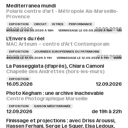
Mediterranea mundi
Polaris centre d’art - Métropole Aix-Marseille-
Provence
EXPOSITION
CIRCUIT
ISTRES
PERFORMANCE
09.09.2026
20.09.2026
NISSAGE LE 09.09.2026 À 18H
VERNISSAGE LE 09.09.2026 À 18H
VERNISSAG
L’Envers du réel
MAC Arteum – centre d’Art Contemporain
EXPOSITION
JOURNÉES EUROPÉENNES DU PATRIMOINE
12.09.2026
07.11.2026
NISSAGE LE 12.09.2026 À 11H
VERNISSAGE LE 12.09.2026 À 11H
VERNISSAGE 
La Passeggiata (d’après), Chiara Camoni
Chapelle des Andrettes (hors-les-murs)
EXPOSITION
16.05.2026
12.09.2026
Photo Kegham : une archive inachevable
Centre Photographique Marseille
EXPOSITION
SAISON MÉDITERRANÉE
12.09.2026
de 19h à 22h
Finissage et projections : avec Driss Aroussi,
Hassen Ferhani, Serge Le Squer, Elsa Ledoux,