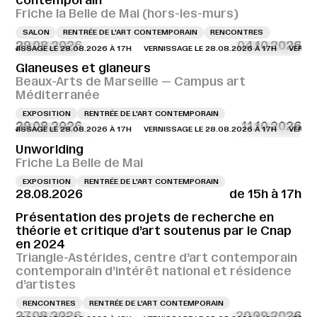
contemporain
Friche la Belle de Mai (hors-les-murs)
SALON
RENTRÉE DE L'ART CONTEMPORAIN
RENCONTRES
29.08.2026
04.10.2026
NISSAGE LE 28.08.2026 À 17H
VERNISSAGE LE 28.08.2026 À 17H
VERNISSAG
Glaneuses et glaneurs
Beaux-Arts de Marseille — Campus art
Méditerranée
EXPOSITION
RENTRÉE DE L'ART CONTEMPORAIN
29.08.2026
11.10.2026
NISSAGE LE 28.08.2026 À 17H
VERNISSAGE LE 28.08.2026 À 17H
VERNISSAG
Unworlding
Friche La Belle de Mai
EXPOSITION
RENTRÉE DE L'ART CONTEMPORAIN
28.08.2026
de 15h à 17h
Présentation des projets de recherche en
théorie et critique d’art soutenus par le Cnap
en 2024
Triangle-Astérides, centre d’art contemporain
contemporain d’intérêt national et résidence
d’artistes
RENCONTRES
RENTRÉE DE L'ART CONTEMPORAIN
27.08.2026
20.09.2026