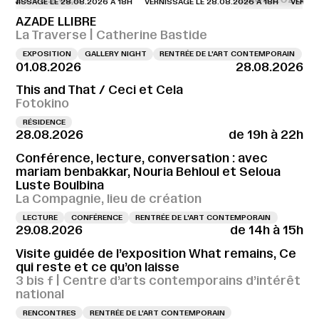
NISSAGE LE 28.08.2026 À 18H
VERNISSAGE LE 28.08.2026 À 18H
VERNISSAG
AZADE LLIBRE
La Traverse | Catherine Bastide
EXPOSITION
GALLERY NIGHT
RENTRÉE DE L'ART CONTEMPORAIN
01.08.2026
28.08.2026
This and That / Ceci et Cela
Fotokino
RÉSIDENCE
28.08.2026
de 19h à 22h
Conférence, lecture, conversation : avec
mariam benbakkar, Nouria Behloul et Seloua
Luste Boulbina
La Compagnie, lieu de création
LECTURE
CONFÉRENCE
RENTRÉE DE L'ART CONTEMPORAIN
29.08.2026
de 14h à 15h
Visite guidée de l’exposition What remains, Ce
qui reste et ce qu’on laisse
3 bis f | Centre d’arts contemporains d’intérêt
national
RENCONTRES
RENTRÉE DE L'ART CONTEMPORAIN