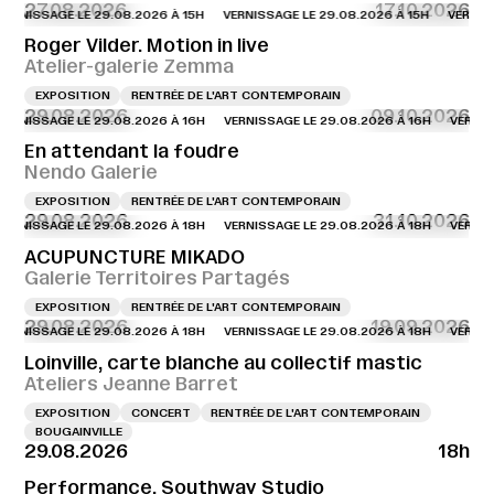
27.08.2026
17.10.2026
NISSAGE LE 29.08.2026 À 15H
VERNISSAGE LE 29.08.2026 À 15H
VERNISSAGE
Roger Vilder. Motion in live
Atelier-galerie Zemma
EXPOSITION
RENTRÉE DE L'ART CONTEMPORAIN
29.08.2026
09.10.2026
NISSAGE LE 29.08.2026 À 16H
VERNISSAGE LE 29.08.2026 À 16H
VERNISSAG
En attendant la foudre
Nendo Galerie
EXPOSITION
RENTRÉE DE L'ART CONTEMPORAIN
29.08.2026
31.10.2026
NISSAGE LE 29.08.2026 À 18H
VERNISSAGE LE 29.08.2026 À 18H
VERNISSAG
ACUPUNCTURE MIKADO
Galerie Territoires Partagés
EXPOSITION
RENTRÉE DE L'ART CONTEMPORAIN
29.08.2026
19.09.2026
NISSAGE LE 29.08.2026 À 18H
VERNISSAGE LE 29.08.2026 À 18H
VERNISSAG
Loinville, carte blanche au collectif mastic
Ateliers Jeanne Barret
EXPOSITION
CONCERT
RENTRÉE DE L'ART CONTEMPORAIN
BOUGAINVILLE
29.08.2026
18h
Performance, Southway Studio