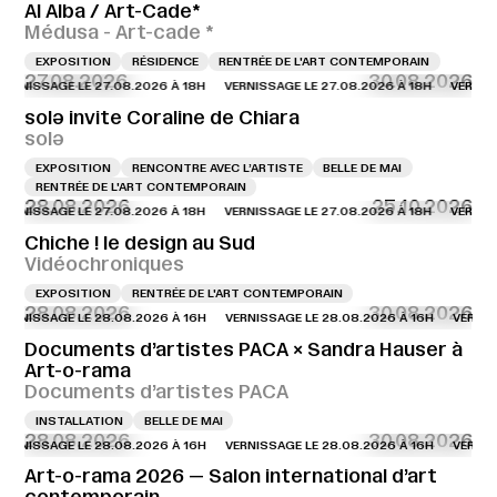
Al Alba / Art-Cade*
Médusa - Art-cade *
EXPOSITION
RÉSIDENCE
RENTRÉE DE L'ART CONTEMPORAIN
27.08.2026
30.08.2026
NISSAGE LE 27.08.2026 À 18H
VERNISSAGE LE 27.08.2026 À 18H
VERNISSAGE
solə invite Coraline de Chiara
solə
EXPOSITION
RENCONTRE AVEC L’ARTISTE
BELLE DE MAI
RENTRÉE DE L'ART CONTEMPORAIN
28.08.2026
25.10.2026
NISSAGE LE 27.08.2026 À 18H
VERNISSAGE LE 27.08.2026 À 18H
VERNISSAGE
Chiche ! le design au Sud
Vidéochroniques
EXPOSITION
RENTRÉE DE L'ART CONTEMPORAIN
28.08.2026
30.08.2026
NISSAGE LE 28.08.2026 À 16H
VERNISSAGE LE 28.08.2026 À 16H
VERNISSAG
Documents d’artistes PACA × Sandra Hauser à
Art-o-rama
Documents d’artistes PACA
INSTALLATION
BELLE DE MAI
28.08.2026
30.08.2026
NISSAGE LE 28.08.2026 À 16H
VERNISSAGE LE 28.08.2026 À 16H
VERNISSAG
Art-o-rama 2026 — Salon international d’art