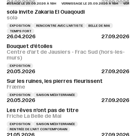
24.09.2026
27.09.2026
NISSAGE LE 25.09.2026 À 18H
VERNISSAGE LE 25.09.2026 À 18H
VERNISSAGE
solə invite Zakaria El Ouaqoudi
solə
EXPOSITION
RENCONTRE AVEC L’ARTISTE
BELLE DE MAI
TEMPS FORT
26.04.2026
27.09.2026
Bouquet d’étoiles
Centre d’art de Jausiers - Frac Sud (hors-les-
murs)
EXPOSITION
20.05.2026
27.09.2026
Sur les ruines, les pierres fleurissent
Fræme
EXPOSITION
SAISON MÉDITERRANÉE
20.05.2026
27.09.2026
Les rêves n’ont pas de titre
Friche La Belle de Mai
EXPOSITION
SAISON MÉDITERRANÉE
RENTRÉE DE L'ART CONTEMPORAIN
21.05.2026
27.09.2026