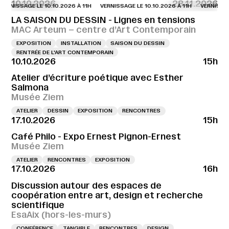
10.10.2026
28.11.2026
NISSAGE LE 10.10.2026 À 11H
VERNISSAGE LE 10.10.2026 À 11H
VERNISSAGE L
LA SAISON DU DESSIN - Lignes en tensions
MAC Arteum – centre d’Art Contemporain
EXPOSITION
INSTALLATION
SAISON DU DESSIN
RENTRÉE DE L'ART CONTEMPORAIN
10.10.2026
15h
Atelier d’écriture poétique avec Esther
Salmona
Musée Ziem
ATELIER
DESSIN
EXPOSITION
RENCONTRES
17.10.2026
15h
Café Philo - Expo Ernest Pignon-Ernest
Musée Ziem
ATELIER
RENCONTRES
EXPOSITION
17.10.2026
16h
Discussion autour des espaces de
coopération entre art, design et recherche
scientifique
EsaAix (hors-les-murs)
CONFÉRENCE
TANGIBLE
RENCONTRES
DESIGN