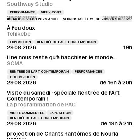
Southway Studio
PERFORMANCE
VIEUX-PORT
29.08.2026
25.09.2026
NISSAGE LE 29.08.2026 À 18H
VERNISSAGE LE 29.08.2026 À 18H
VERNISSAG
À feu doux
Tchikebe
EXPOSITION
RENTRÉE DE L'ART CONTEMPORAIN
29.08.2026
19h
Il ne nous reste qu’à bacchiser le monde…
SOMA
RENTRÉE DE L'ART CONTEMPORAIN
PERFORMANCES
COURS JULIEN
29.08.2026
de 16h à 20h
Visite du samedi · spéciale Rentrée de l’Art
Contemporain !
La programmation de PAC
VISITE COMMENTÉE
EXPOSITION
RENTRÉE DE L'ART CONTEMPORAIN
29.08.2026
de 19h à 21h
projection de Chants fantômes de Nouria