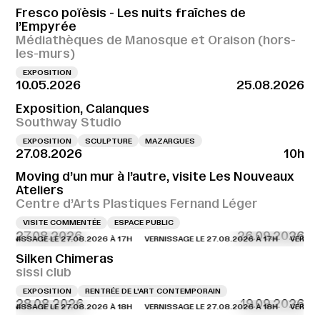
Fresco poïèsis - Les nuits fraîches de
l’Empyrée
Médiathèques de Manosque et Oraison (hors-
les-murs)
EXPOSITION
10.05.2026
25.08.2026
Exposition, Calanques
Southway Studio
EXPOSITION
SCULPTURE
MAZARGUES
27.08.2026
10h
Moving d’un mur à l’autre, visite Les Nouveaux
Ateliers
Centre d’Arts Plastiques Fernand Léger
VISITE COMMENTÉE
ESPACE PUBLIC
27.08.2026
26.09.2026
NISSAGE LE 27.08.2026 À 17H
VERNISSAGE LE 27.08.2026 À 17H
VERNISSAGE
Silken Chimeras
sissi club
EXPOSITION
RENTRÉE DE L'ART CONTEMPORAIN
28.08.2026
19.09.2026
NISSAGE LE 27.08.2026 À 18H
VERNISSAGE LE 27.08.2026 À 18H
VERNISSAGE