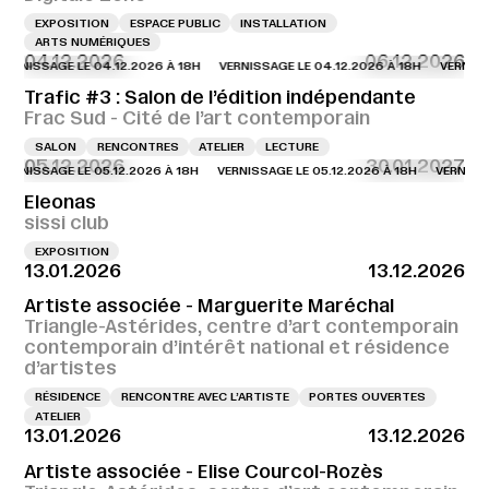
EXPOSITION
ESPACE PUBLIC
INSTALLATION
ARTS NUMÉRIQUES
04.12.2026
06.12.2026
NISSAGE LE 04.12.2026 À 18H
VERNISSAGE LE 04.12.2026 À 18H
VERNISSAGE
Trafic #3 : Salon de l’édition indépendante
Frac Sud - Cité de l’art contemporain
SALON
RENCONTRES
ATELIER
LECTURE
05.12.2026
30.01.2027
NISSAGE LE 05.12.2026 À 18H
VERNISSAGE LE 05.12.2026 À 18H
VERNISSAGE 
Eleonas
sissi club
EXPOSITION
13.01.2026
13.12.2026
Artiste associée - Marguerite Maréchal
Triangle-Astérides, centre d’art contemporain
contemporain d’intérêt national et résidence
d’artistes
RÉSIDENCE
RENCONTRE AVEC L’ARTISTE
PORTES OUVERTES
ATELIER
13.01.2026
13.12.2026
Artiste associée - Elise Courcol-Rozès