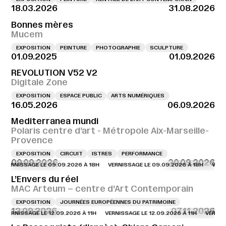
18.03.2026
31.08.2026
Bonnes mères
Mucem
EXPOSITION
PEINTURE
PHOTOGRAPHIE
SCULPTURE
01.09.2025
01.09.2026
REVOLUTION V52 V2
Digitale Zone
EXPOSITION
ESPACE PUBLIC
ARTS NUMÉRIQUES
16.05.2026
06.09.2026
Mediterranea mundi
Polaris centre d’art - Métropole Aix-Marseille-
Provence
EXPOSITION
CIRCUIT
ISTRES
PERFORMANCE
09.09.2026
20.09.2026
NISSAGE LE 09.09.2026 À 18H
VERNISSAGE LE 09.09.2026 À 18H
VERNISSAG
L’Envers du réel
MAC Arteum – centre d’Art Contemporain
EXPOSITION
JOURNÉES EUROPÉENNES DU PATRIMOINE
12.09.2026
07.11.2026
NISSAGE LE 12.09.2026 À 11H
VERNISSAGE LE 12.09.2026 À 11H
VERNISSAGE 