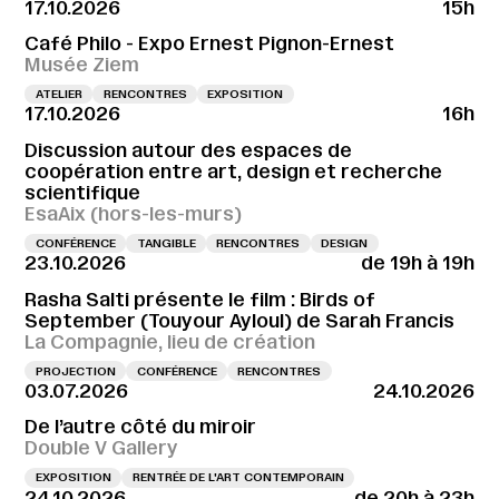
17.10.2026
15h
Café Philo - Expo Ernest Pignon-Ernest
Musée Ziem
ATELIER
RENCONTRES
EXPOSITION
17.10.2026
16h
Discussion autour des espaces de
coopération entre art, design et recherche
scientifique
EsaAix (hors-les-murs)
CONFÉRENCE
TANGIBLE
RENCONTRES
DESIGN
23.10.2026
de 19h à 19h
Rasha Salti présente le film : Birds of
September (Touyour Ayloul) de Sarah Francis
La Compagnie, lieu de création
PROJECTION
CONFÉRENCE
RENCONTRES
03.07.2026
24.10.2026
De l’autre côté du miroir
Double V Gallery
EXPOSITION
RENTRÉE DE L'ART CONTEMPORAIN
24.10.2026
de 20h à 23h