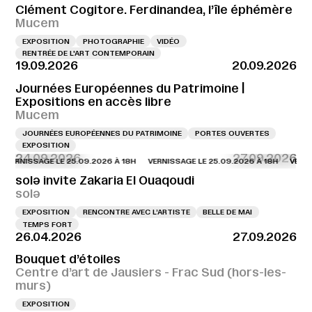
Clément Cogitore. Ferdinandea, l’île éphémère
Mucem
EXPOSITION
PHOTOGRAPHIE
VIDÉO
RENTRÉE DE L'ART CONTEMPORAIN
19.09.2026
20.09.2026
Journées Européennes du Patrimoine |
Expositions en accès libre
Mucem
JOURNÉES EUROPÉENNES DU PATRIMOINE
PORTES OUVERTES
EXPOSITION
24.09.2026
27.09.2026
NISSAGE LE 25.09.2026 À 18H
VERNISSAGE LE 25.09.2026 À 18H
VERNISSAG
solə invite Zakaria El Ouaqoudi
solə
EXPOSITION
RENCONTRE AVEC L’ARTISTE
BELLE DE MAI
TEMPS FORT
26.04.2026
27.09.2026
Bouquet d’étoiles
Centre d’art de Jausiers - Frac Sud (hors-les-
murs)
EXPOSITION