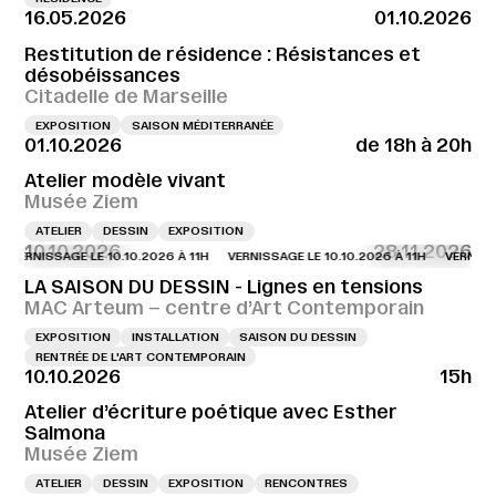
16.05.2026
01.10.2026
Restitution de résidence : Résistances et
désobéissances
Citadelle de Marseille
EXPOSITION
SAISON MÉDITERRANÉE
01.10.2026
de 18h à 20h
Atelier modèle vivant
Musée Ziem
ATELIER
DESSIN
EXPOSITION
10.10.2026
28.11.2026
NISSAGE LE 10.10.2026 À 11H
VERNISSAGE LE 10.10.2026 À 11H
VERNISSAGE L
LA SAISON DU DESSIN - Lignes en tensions
MAC Arteum – centre d’Art Contemporain
EXPOSITION
INSTALLATION
SAISON DU DESSIN
RENTRÉE DE L'ART CONTEMPORAIN
10.10.2026
15h
Atelier d’écriture poétique avec Esther
Salmona
Musée Ziem
ATELIER
DESSIN
EXPOSITION
RENCONTRES