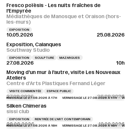
Fresco poïèsis - Les nuits fraîches de
l’Empyrée
Médiathèques de Manosque et Oraison (hors-
les-murs)
EXPOSITION
10.05.2026
25.08.2026
Exposition, Calanques
Southway Studio
EXPOSITION
SCULPTURE
MAZARGUES
27.08.2026
10h
Moving d’un mur à l’autre, visite Les Nouveaux
Ateliers
Centre d’Arts Plastiques Fernand Léger
VISITE COMMENTÉE
ESPACE PUBLIC
27.08.2026
26.09.2026
NISSAGE LE 27.08.2026 À 17H
VERNISSAGE LE 27.08.2026 À 17H
VERNISSAG
Silken Chimeras
sissi club
EXPOSITION
RENTRÉE DE L'ART CONTEMPORAIN
28.08.2026
19.09.2026
NISSAGE LE 27.08.2026 À 18H
VERNISSAGE LE 27.08.2026 À 18H
VERNISSAG