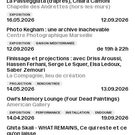
La Passeggiata (d’après), Chiara Camoni
Chapelle des Andrettes (hors-les-murs)
EXPOSITION
16.05.2026
12.09.2026
Photo Kegham : une archive inachevable
Centre Photographique Marseille
EXPOSITION
SAISON MÉDITERRANÉE
12.09.2026
de 19h à 22h
Finissage et projections : avec Driss Aroussi,
Hassen Ferhani, Serge Le Squer, Elsa Ledoux,
Saber Zemouri
La Compagnie, lieu de création
PROJECTION
RENCONTRES
14.05.2026
13.09.2026
Owl’s Memory Lounge (Four Dead Paintings)
American Gallery
EXPOSITION
PERFORMANCE
INSTALLATION
ENDOUME
14.04.2026
19.09.2026
Ghita Skali - WHAT REMAINS, Ce qui reste et ce
qu’on laisse