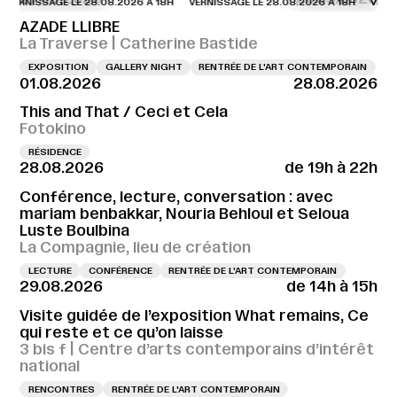
NISSAGE LE 28.08.2026 À 18H
VERNISSAGE LE 28.08.2026 À 18H
VERNISSAG
AZADE LLIBRE
La Traverse | Catherine Bastide
EXPOSITION
GALLERY NIGHT
RENTRÉE DE L'ART CONTEMPORAIN
01.08.2026
28.08.2026
This and That / Ceci et Cela
Fotokino
RÉSIDENCE
28.08.2026
de 19h à 22h
Conférence, lecture, conversation : avec
mariam benbakkar, Nouria Behloul et Seloua
Luste Boulbina
La Compagnie, lieu de création
LECTURE
CONFÉRENCE
RENTRÉE DE L'ART CONTEMPORAIN
29.08.2026
de 14h à 15h
Visite guidée de l’exposition What remains, Ce
qui reste et ce qu’on laisse
3 bis f | Centre d’arts contemporains d’intérêt
national
RENCONTRES
RENTRÉE DE L'ART CONTEMPORAIN