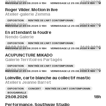
27.08.2026
17.10.2026
NISSAGE LE 29.08.2026 À 15H
VERNISSAGE LE 29.08.2026 À 15H
VERNISSAG
Roger Vilder. Motion in live
Atelier-galerie Zemma
EXPOSITION
RENTRÉE DE L'ART CONTEMPORAIN
29.08.2026
09.10.2026
NISSAGE LE 29.08.2026 À 16H
VERNISSAGE LE 29.08.2026 À 16H
VERNISSAG
En attendant la foudre
Nendo Galerie
EXPOSITION
RENTRÉE DE L'ART CONTEMPORAIN
29.08.2026
31.10.2026
NISSAGE LE 29.08.2026 À 18H
VERNISSAGE LE 29.08.2026 À 18H
VERNISSAG
ACUPUNCTURE MIKADO
Galerie Territoires Partagés
EXPOSITION
RENTRÉE DE L'ART CONTEMPORAIN
29.08.2026
19.09.2026
NISSAGE LE 29.08.2026 À 18H
VERNISSAGE LE 29.08.2026 À 18H
VERNISSAG
Loinville, carte blanche au collectif mastic
Ateliers Jeanne Barret
EXPOSITION
CONCERT
RENTRÉE DE L'ART CONTEMPORAIN
BOUGAINVILLE
29.08.2026
18h
Performance, Southway Studio