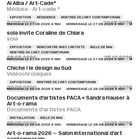
Al Alba / Art-Cade*
Médusa - Art-cade *
EXPOSITION
RÉSIDENCE
RENTRÉE DE L'ART CONTEMPORAIN
27.08.2026
30.08.2026
NISSAGE LE 27.08.2026 À 18H
VERNISSAGE LE 27.08.2026 À 18H
VERNISSAG
solə invite Coraline de Chiara
solə
EXPOSITION
RENCONTRE AVEC L’ARTISTE
BELLE DE MAI
RENTRÉE DE L'ART CONTEMPORAIN
28.08.2026
25.10.2026
NISSAGE LE 27.08.2026 À 18H
VERNISSAGE LE 27.08.2026 À 18H
VERNISSAG
Chiche ! le design au Sud
Vidéochroniques
EXPOSITION
RENTRÉE DE L'ART CONTEMPORAIN
28.08.2026
30.08.2026
NISSAGE LE 28.08.2026 À 16H
VERNISSAGE LE 28.08.2026 À 16H
VERNISSAG
Documents d’artistes PACA × Sandra Hauser à
Art-o-rama
Documents d’artistes PACA
INSTALLATION
BELLE DE MAI
28.08.2026
30.08.2026
NISSAGE LE 28.08.2026 À 16H
VERNISSAGE LE 28.08.2026 À 16H
VERNISSAG
Art-o-rama 2026 — Salon international d’art