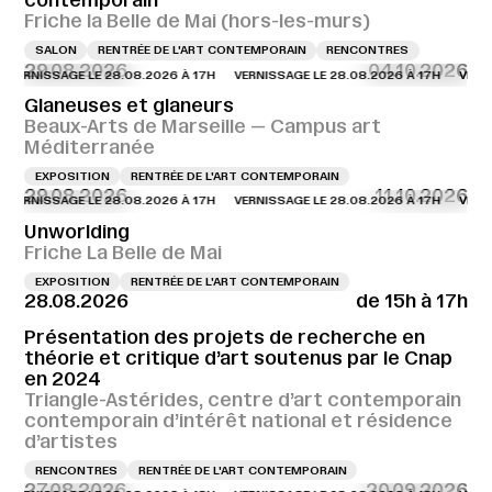
contemporain
Friche la Belle de Mai (hors-les-murs)
SALON
RENTRÉE DE L'ART CONTEMPORAIN
RENCONTRES
29.08.2026
04.10.2026
NISSAGE LE 28.08.2026 À 17H
VERNISSAGE LE 28.08.2026 À 17H
VERNISSAG
Glaneuses et glaneurs
Beaux-Arts de Marseille — Campus art
Méditerranée
EXPOSITION
RENTRÉE DE L'ART CONTEMPORAIN
29.08.2026
11.10.2026
NISSAGE LE 28.08.2026 À 17H
VERNISSAGE LE 28.08.2026 À 17H
VERNISSAG
Unworlding
Friche La Belle de Mai
EXPOSITION
RENTRÉE DE L'ART CONTEMPORAIN
28.08.2026
de 15h à 17h
Présentation des projets de recherche en
théorie et critique d’art soutenus par le Cnap
en 2024
Triangle-Astérides, centre d’art contemporain
contemporain d’intérêt national et résidence
d’artistes
RENCONTRES
RENTRÉE DE L'ART CONTEMPORAIN
27.08.2026
20.09.2026