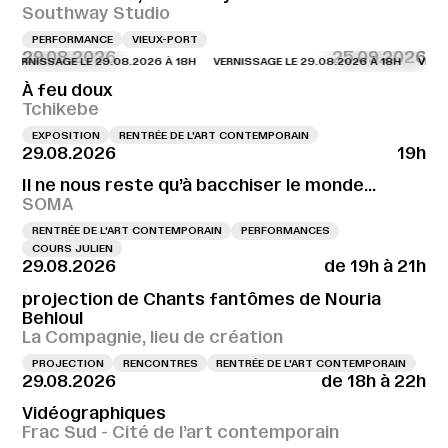
Southway Studio
PERFORMANCE
VIEUX-PORT
29.08.2026
25.09.2026
NISSAGE LE 29.08.2026 À 18H
VERNISSAGE LE 29.08.2026 À 18H
VERNISSAG
À feu doux
Tchikebe
EXPOSITION
RENTRÉE DE L'ART CONTEMPORAIN
29.08.2026
19h
Il ne nous reste qu’à bacchiser le monde…
SOMA
RENTRÉE DE L'ART CONTEMPORAIN
PERFORMANCES
COURS JULIEN
29.08.2026
de 19h à 21h
projection de Chants fantômes de Nouria
Behloul
La Compagnie, lieu de création
PROJECTION
RENCONTRES
RENTRÉE DE L'ART CONTEMPORAIN
29.08.2026
de 18h à 22h
Vidéographiques
Frac Sud - Cité de l’art contemporain