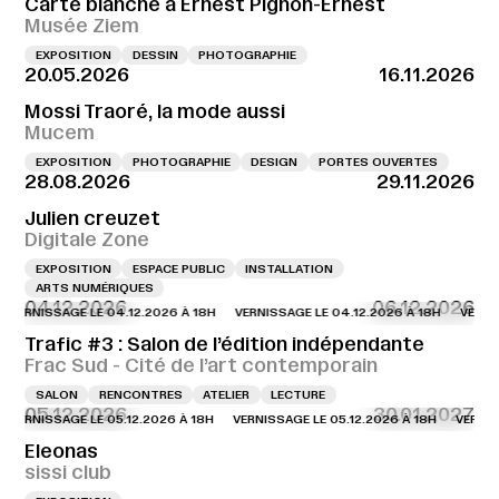
Carte blanche à Ernest Pignon-Ernest
Musée Ziem
EXPOSITION
DESSIN
PHOTOGRAPHIE
20.05.2026
16.11.2026
Mossi Traoré, la mode aussi
Mucem
EXPOSITION
PHOTOGRAPHIE
DESIGN
PORTES OUVERTES
28.08.2026
29.11.2026
Julien creuzet
Digitale Zone
EXPOSITION
ESPACE PUBLIC
INSTALLATION
ARTS NUMÉRIQUES
04.12.2026
06.12.2026
NISSAGE LE 04.12.2026 À 18H
VERNISSAGE LE 04.12.2026 À 18H
VERNISSAGE
Trafic #3 : Salon de l’édition indépendante
Frac Sud - Cité de l’art contemporain
SALON
RENCONTRES
ATELIER
LECTURE
05.12.2026
30.01.2027
NISSAGE LE 05.12.2026 À 18H
VERNISSAGE LE 05.12.2026 À 18H
VERNISSAGE 
Eleonas
sissi club