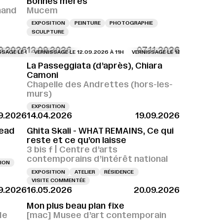
Bonnes mères
nand
Mucem
EXPOSITION
PEINTURE
PHOTOGRAPHIE
SCULPTURE
9.2026
12.09.2026
07.11.2026
 LE 09.09.2026 À 18H
VERNISSAGE LE 12.09.2026 À 11H
VERNISSAGE LE 09.09.2026 À 18H
VERNISSAGE LE 12.09.2026 À 11H
VERNISSAGE LE 09.
VE
La Passeggiata (d’après), Chiara
Camoni
Chapelle des Andrettes (hors-les-
murs)
EXPOSITION
9.2026
14.04.2026
19.09.2026
Dead
Ghita Skali - WHAT REMAINS, Ce qui
reste et ce qu’on laisse
3 bis f | Centre d’arts
contemporains d’intérêt national
ION
EXPOSITION
ATELIER
RÉSIDENCE
VISITE COMMENTÉE
9.2026
16.05.2026
20.09.2026
Mon plus beau plan fixe
de
[mac] Musee d’art contemporain