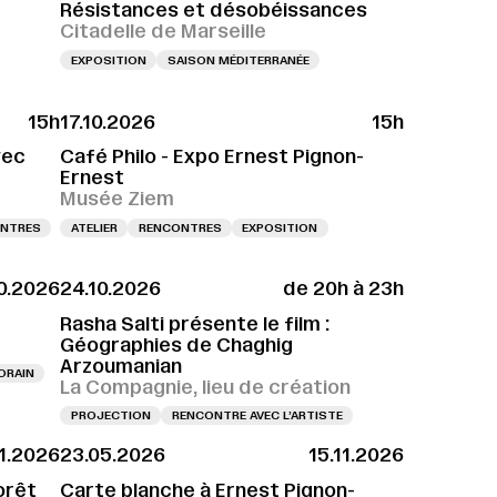
Résistances et désobéissances
Citadelle de Marseille
EXPOSITION
SAISON MÉDITERRANÉE
15h
17.10.2026
15h
VERNISSAGE LE 10.10.2026 À 11H
VERNISSAGE LE 10.10.2026 À 11H
VERNISSAG
vec
Café Philo - Expo Ernest Pignon-
Ernest
Musée Ziem
NTRES
ATELIER
RENCONTRES
EXPOSITION
0.2026
24.10.2026
de 20h à 23h
Rasha Salti présente le film :
Géographies de Chaghig
Arzoumanian
ORAIN
La Compagnie, lieu de création
PROJECTION
RENCONTRE AVEC L’ARTISTE
11.2026
23.05.2026
15.11.2026
orêt
Carte blanche à Ernest Pignon-