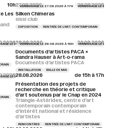
10h
27.08.2026
26.09.2026
VERNISSAGE LE 27.08.2026 À 17H
VERNISSAGE LE 27.08.2026 À 17H
te Les
Silken Chimeras
sissi club
nand
EXPOSITION
RENTRÉE DE L'ART CONTEMPORAIN
0.2026
28.08.2026
30.08.2026
8H
 27.08.2026 À 18H
LE 27.08.2026 À 18H
VERNISSAGE LE 27.08.2026 À 18H
VERNISSAGE LE 28.08.2026 À 16H
VERNISSAGE LE 27.08.2026 À 18H
VERNISSAGE LE 27.08.2026 À 18H
VERNISSAGE LE 27.08.2026 À 18H
VERNISSAGE LE 28.08.2026 À 16H
VERNISSAGE LE 27.0
VE
Documents d’artistes PACA ×
Sandra Hauser à Art-o-rama
Documents d’artistes PACA
ORAIN
INSTALLATION
BELLE DE MAI
10.2026
28.08.2026
de 15h à 17h
17H
E 28.08.2026 À 16H
LE 28.08.2026 À 17H
VERNISSAGE LE 28.08.2026 À 17H
VERNISSAGE LE 28.08.2026 À 16H
VERNISSAGE LE 28.08.2026 À 17H
VERNISSAGE LE 28.08.2026 À 17H
VERNISSAGE LE 28.
V
Présentation des projets de
recherche en théorie et critique
d’art soutenus par le Cnap en 2024
ORAIN
Triangle-Astérides, centre d’art
contemporain contemporain
d’intérêt national et résidence
d’artistes
RENCONTRES
RENTRÉE DE L'ART CONTEMPORAIN