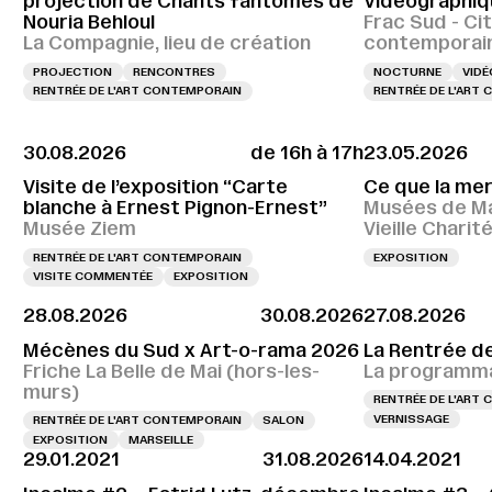
projection de Chants fantômes de
Vidéographiq
Nouria Behloul
Frac Sud - Cit
La Compagnie, lieu de création
contemporai
PROJECTION
RENCONTRES
NOCTURNE
VIDÉ
RENTRÉE DE L'ART CONTEMPORAIN
RENTRÉE DE L'ART
30.08.2026
de 16h à 17h
23.05.2026
Visite de l’exposition “Carte
Ce que la me
blanche à Ernest Pignon-Ernest”
Musées de Ma
Musée Ziem
Vieille Charit
RENTRÉE DE L'ART CONTEMPORAIN
EXPOSITION
VISITE COMMENTÉE
EXPOSITION
28.08.2026
30.08.2026
27.08.2026
Mécènes du Sud x Art-o-rama 2026
La Rentrée d
Friche La Belle de Mai (hors-les-
La programma
murs)
RENTRÉE DE L'ART
VERNISSAGE
RENTRÉE DE L'ART CONTEMPORAIN
SALON
EXPOSITION
MARSEILLE
29.01.2021
31.08.2026
14.04.2021