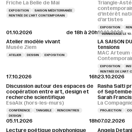
Friche La Belle de Mai
Triangle-Asté
contemporai
EXPOSITION
SAISON MÉDITERRANÉE
d’intérêt nat
RENTRÉE DE L'ART CONTEMPORAIN
d’artistes
EXPOSITION
REN
01.10.2026
de 18h à 20h
10.10.2026
VERNISSAGE LE 10.10.20
Atelier modèle vivant
LA SAISON DU
Musée Ziem
tensions
MAC Arteum –
ATELIER
DESSIN
EXPOSITION
Contemporai
EXPOSITION
INS
RENTRÉE DE L'ART
17.10.2026
16h
23.10.2026
Discussion autour des espaces de
Rasha Salti pr
coopération entre art, design et
of September
recherche scientifique
Sarah Francis
EsaAix (hors-les-murs)
La Compagnie,
CONFÉRENCE
TANGIBLE
RENCONTRES
PROJECTION
CO
DESIGN
05.11.2026
18h
07.02.2026
Lecture poétique polyphonique
Angela Detani