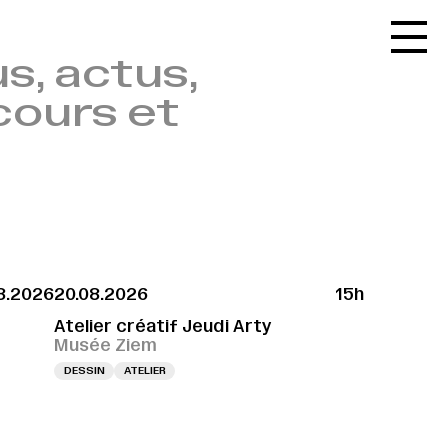
Accueil
s, actus,
Le réseau
cours et
L'agenda
La carte
Le festival
Le lieu
Les ressources
8.2026
20.08.2026
15h
Le journal
Atelier créatif Jeudi Arty
Contact
Musée Ziem
DESSIN
ATELIER
Recherche