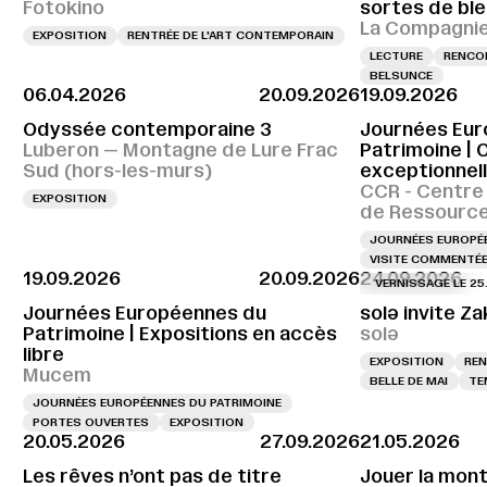
Fotokino
sortes de ble
La Compagnie,
EXPOSITION
RENTRÉE DE L'ART CONTEMPORAIN
LECTURE
RENCON
BELSUNCE
06.04.2026
20.09.2026
19.09.2026
Odyssée contemporaine 3
Journées Eur
Luberon — Montagne de Lure Frac
Patrimoine | 
Sud (hors-les-murs)
exceptionnel
CCR - Centre
EXPOSITION
de Ressourc
JOURNÉES EUROPÉE
VISITE COMMENTÉ
19.09.2026
20.09.2026
24.09.2026
VERNISSAGE LE 25.09.2
Journées Européennes du
solə invite Za
Patrimoine | Expositions en accès
solə
libre
EXPOSITION
REN
Mucem
BELLE DE MAI
TE
JOURNÉES EUROPÉENNES DU PATRIMOINE
PORTES OUVERTES
EXPOSITION
20.05.2026
27.09.2026
21.05.2026
Les rêves n’ont pas de titre
Jouer la mon