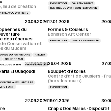
u
EXPOSITION
GALLERY NIGHT
 lieu de création
RENTRÉE DE L'ART CONTEMPORAIN
TRE AVEC L’ARTISTE
20.09.2026
17.01.2026
20.0
opéennes du
Formes & Couleurs
Ouverture
Bonisson Art Center
le des réserves
EXPOSITION
VISITE COMMENTÉE
 de Conservation et
es du Mucem
NNES DU PATRIMOINE
ATELIER
E
BELLE DE MAI
27.09.2026
26.04.2026
27.0
026 À 18H
VERNISSAGE LE 25.09.2026 À 18H
VERNISSAGE LE 25.09.2026 À 1
karia El Ouaqoudi
Bouquet d’étoiles
Centre d’art de Jausiers - Fr
(hors-les-murs)
CONTRE AVEC L’ARTISTE
MPS FORT
EXPOSITION
27.09.2026
19.01.2026
30.0
tre
Cnap x Dos Mares · Dispositif