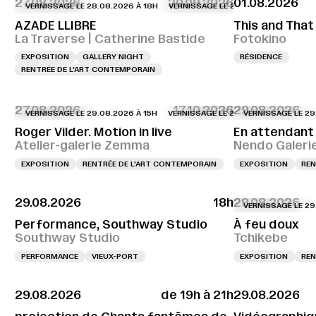
27.08.2026
20.09.2026
01.08.2026
VERNISSAGE LE 28.08.2026 À 18H
VERNISSAGE LE 28.08.2026 À 18H
VERNI
AZADE LLIBRE
This and That
La Traverse | Catherine Bastide
Fotokino
EXPOSITION
GALLERY NIGHT
RÉSIDENCE
RENTRÉE DE L'ART CONTEMPORAIN
27.08.2026
17.10.2026
29.08.2026
VERNISSAGE LE 29.08.2026 À 15H
VERNISSAGE LE 29.08.2026 À 15H
VERNISSAGE LE 29.08.2
VERNIS
Roger Vilder. Motion in live
En attendant 
Atelier-galerie Zemma
Nendo Galeri
EXPOSITION
RENTRÉE DE L'ART CONTEMPORAIN
EXPOSITION
REN
29.08.2026
18h
29.08.2026
VERNISSAGE LE 29.08.2
Performance, Southway Studio
À feu doux
Southway Studio
Tchikebe
PERFORMANCE
VIEUX-PORT
EXPOSITION
REN
29.08.2026
de 19h à 21h
29.08.2026