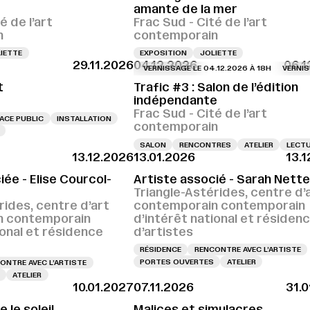
amante de la mer
é de l’art
Frac Sud - Cité de l’art
n
contemporain
IETTE
EXPOSITION
JOLIETTE
29.11.2026
04.12.2026
06.1
VERNISSAGE LE 04.12.2026 À 18H
VERNISSAGE 
t
Trafic #3 : Salon de l’édition
indépendante
Frac Sud - Cité de l’art
ACE PUBLIC
INSTALLATION
contemporain
SALON
RENCONTRES
ATELIER
LECT
13.12.2026
13.01.2026
13.
iée - Elise Courcol-
Artiste associé - Sarah Nette
Triangle-Astérides, centre d’
rides, centre d’art
contemporain contemporain
n contemporain
d’intérêt national et résiden
ional et résidence
d’artistes
RÉSIDENCE
RENCONTRE AVEC L’ARTISTE
PORTES OUVERTES
ATELIER
ONTRE AVEC L’ARTISTE
ATELIER
10.01.2027
07.11.2026
31.
le soleil
Malices et simulacres