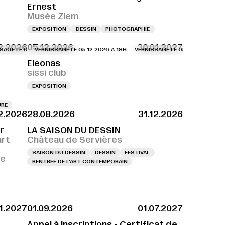
Ernest
Musée Ziem
EXPOSITION
DESSIN
PHOTOGRAPHIE
2.2026
05.12.2026
30.01.2027
LE 04.12.2026 À 18H
VERNISSAGE LE 05.12.2026 À 18H
VERNISSAGE LE 04.12.2026 À 18H
VERNISSAGE LE 05.12.2026 À 18H
VERNISSAGE LE 04.12
VE
Eleonas
sissi club
EXPOSITION
URE
12.2026
28.08.2026
31.12.2026
r
LA SAISON DU DESSIN
art
Château de Servières
SAISON DU DESSIN
DESSIN
FESTIVAL
ce
RENTRÉE DE L'ART CONTEMPORAIN
01.2027
01.09.2026
01.07.2027
Appel à inscriptions - Certificat de