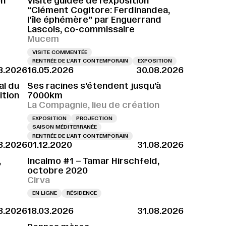
on
Visite guidée de l’exposition
“Clément Cogitore: Ferdinandea,
l’île éphémère” par Enguerrand
Lascols, co-commissaire
Mucem
VISITE COMMENTÉE
RENTRÉE DE L'ART CONTEMPORAIN
EXPOSITION
8.2026
16.05.2026
30.08.2026
al du
Ses racines s’étendent jusqu’à
ition
7000km
La Compagnie, lieu de création
EXPOSITION
PROJECTION
SAISON MÉDITERRANÉE
RENTRÉE DE L'ART CONTEMPORAIN
8.2026
01.12.2020
31.08.2026
,
Incalmo #1 – Tamar Hirschfeld,
octobre 2020
Cirva
EN LIGNE
RÉSIDENCE
8.2026
18.03.2026
31.08.2026