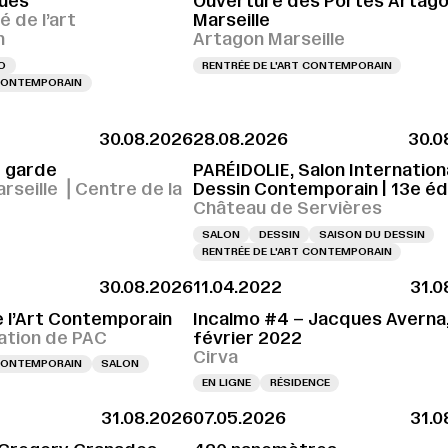
ues
Ouverture des Portes Artag
é de l’art
Marseille
n
Artagon Marseille
O
RENTRÉE DE L'ART CONTEMPORAIN
 CONTEMPORAIN
30.08.2026
28.08.2026
30.0
r garde
PARÉIDOLIE, Salon Internation
rseille ⎪Centre de la
Dessin Contemporain | 13e éd
é
Château de Servières
SALON
DESSIN
SAISON DU DESSIN
RENTRÉE DE L'ART CONTEMPORAIN
30.08.2026
11.04.2022
31.0
e l’Art Contemporain
Incalmo #4 – Jacques Averna
tion de PAC
février 2022
Cirva
 CONTEMPORAIN
SALON
EN LIGNE
RÉSIDENCE
31.08.2026
07.05.2026
31.0