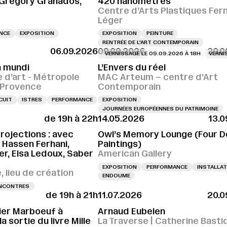
 Gregory Granados,
420 nanomètres
Centre d’Arts Plastiques Fer
Léger
ENCE
EXPOSITION
EXPOSITION
PEINTURE
RENTRÉE DE L'ART CONTEMPORAIN
06.09.2026
09.09.2026
20.0
VERNISSAGE LE 09.09.2026 À 18H
VERNISSAGE
 mundi
L’Envers du réel
e d’art - Métropole
MAC Arteum – centre d’Art
e-Provence
Contemporain
CUIT
ISTRES
PERFORMANCE
EXPOSITION
JOURNÉES EUROPÉENNES DU PATRIMOINE
de 19h à 22h
14.05.2026
13.0
projections : avec
Owl’s Memory Lounge (Four 
, Hassen Ferhani,
Paintings)
r, Elsa Ledoux, Saber
American Gallery
EXPOSITION
PERFORMANCE
INSTALLAT
 lieu de création
ENDOUME
NCONTRES
de 19h à 21h
11.07.2026
20.0
vier Marboeuf à
Arnaud Eubelen
a sortie du livre Mille
La Traverse | Catherine Basti