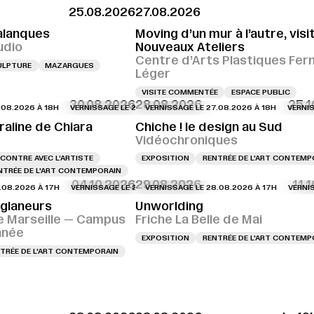
25.08.2026
27.08.2026
alanques
Moving d’un mur à l’autre, visi
udio
Nouveaux Ateliers
Centre d’Arts Plastiques Fer
ULPTURE
MAZARGUES
Léger
VISITE COMMENTÉE
ESPACE PUBLIC
30.08.2026
28.08.2026
25.1
026 À 18H
SAGE LE 27.08.2026 À 18H
VERNISSAGE LE 27.08.2026 À 18H
VERNISSAGE LE 27.08.2026 À 18H
VERNISSAGE LE 27.08.2026 À 18H
VERNISSAGE LE 27.08.2026 À 1
VERNISSAGE LE
VERNISSAGE 
raline de Chiara
Chiche ! le design au Sud
Vidéochroniques
CONTRE AVEC L’ARTISTE
EXPOSITION
RENTRÉE DE L'ART CONTEMP
NTRÉE DE L'ART CONTEMPORAIN
04.10.2026
29.08.2026
11.
026 À 17H
SSAGE LE 28.08.2026 À 16H
VERNISSAGE LE 28.08.2026 À 17H
VERNISSAGE LE 28.08.2026 À 16H
VERNISSAGE LE 28.08.2026 À 17H
VERNISSAGE LE 28.08.2026 À 
VERNISSAGE L
VERNISSAGE 
 glaneurs
Unworlding
e Marseille — Campus
Friche La Belle de Mai
anée
EXPOSITION
RENTRÉE DE L'ART CONTEMP
TRÉE DE L'ART CONTEMPORAIN