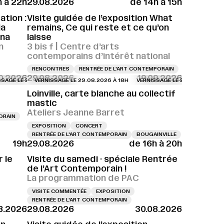
h à 22h
29.08.2026
de 14h à 15h
E 28.08.2026 À 18H
VERNISSAGE LE 28.08.2026 À 18H
tion :
Visite guidée de l’exposition What
ia
remains, Ce qui reste et ce qu’on
ina
laisse
n
3 bis f | Centre d’arts
contemporains d’intérêt national
RENCONTRES
RENTRÉE DE L'ART CONTEMPORAIN
10.2026
29.08.2026
19.09.2026
16H
 29.08.2026 À 15H
LE 29.08.2026 À 18H
VERNISSAGE LE 29.08.2026 À 16H
VERNISSAGE LE 29.08.2026 À 18H
VERNISSAGE LE 29.08.2026 À 15H
VERNISSAGE LE 29.08.2026 À 18H
VERNISSAGE LE 29.08.2026 À 16H
VERNISSAGE LE 29.08.2026 À 18H
VERNISSAGE LE 29.
V
Loinville, carte blanche au collectif
mastic
Ateliers Jeanne Barret
ORAIN
EXPOSITION
CONCERT
RENTRÉE DE L'ART CONTEMPORAIN
BOUGAINVILLE
19h
29.08.2026
de 16h à 20h
18H
VERNISSAGE LE 29.08.2026 À 18H
VERNISSAGE LE 29.08.2026 À 18H
V
 le
Visite du samedi · spéciale Rentrée
de l’Art Contemporain !
La programmation de PAC
VISITE COMMENTÉE
EXPOSITION
RENTRÉE DE L'ART CONTEMPORAIN
8.2026
29.08.2026
30.08.2026