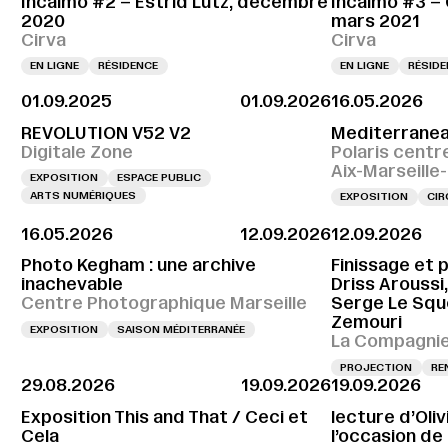
Incalmo #2 – Estrid Lutz, décembre
Incalmo #3 –
2020
mars 2021
Cirva
Cirva
EN LIGNE
RÉSIDENCE
EN LIGNE
RÉSID
01.09.2025
01.09.2026
16.05.2026
REVOLUTION V52 V2
Mediterranea
Digitale Zone
Polaris centr
Aix-Marseill
EXPOSITION
ESPACE PUBLIC
ARTS NUMÉRIQUES
EXPOSITION
CIR
16.05.2026
12.09.2026
12.09.2026
Photo Kegham : une archive
Finissage et 
inachevable
Driss Aroussi
Centre Photographique Marseille
Serge Le Sque
Zemouri
EXPOSITION
SAISON MÉDITERRANÉE
La Compagnie,
PROJECTION
RE
29.08.2026
19.09.2026
19.09.2026
Exposition This and That / Ceci et
lecture d’Oli
Cela
l’occasion de l