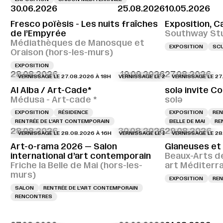
30.06.2026
25.08.2026
10.05.2026
Fresco poïèsis - Les nuits fraîches
Exposition, C
de l’Empyrée
Southway St
Médiathèques de Manosque et
EXPOSITION
SC
Oraison (hors-les-murs)
EXPOSITION
28.08.2026
19.09.2026
27.08.2026
VERNISSAGE LE 27.08.2026 À 18H
VERNISSAGE LE 27.08.2026 À 18H
VERNISSAGE LE 27.08.2
VERNIS
Al Alba / Art-Cade*
solə invite Co
Médusa - Art-cade *
solə
EXPOSITION
RÉSIDENCE
EXPOSITION
REN
RENTRÉE DE L'ART CONTEMPORAIN
BELLE DE MAI
RE
28.08.2026
30.08.2026
29.08.2026
VERNISSAGE LE 28.08.2026 À 16H
VERNISSAGE LE 28.08.2026 À 16H
VERNISSAGE LE 28.08.2
VERNI
Art-o-rama 2026 — Salon
Glaneuses et
international d’art contemporain
Beaux-Arts d
Friche la Belle de Mai (hors-les-
art Méditerr
murs)
EXPOSITION
REN
SALON
RENTRÉE DE L'ART CONTEMPORAIN
RENCONTRES