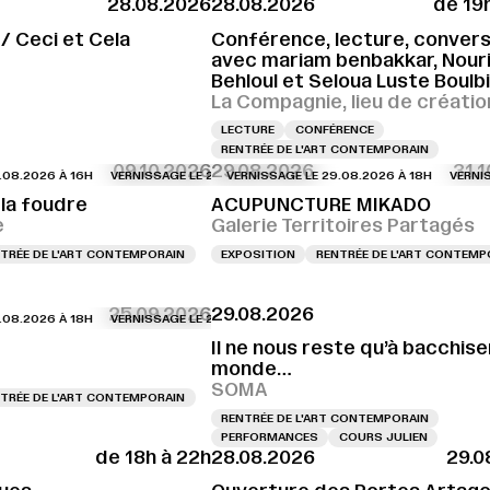
28.08.2026
28.08.2026
de 19
SSAGE LE 28.08.2026 À 18H
VERNISSAGE LE 28.08.2026 À 18H
VERNISSAGE L
 / Ceci et Cela
Conférence, lecture, conversa
avec mariam benbakkar, Nour
Behloul et Seloua Luste Boulb
La Compagnie, lieu de créatio
LECTURE
CONFÉRENCE
RENTRÉE DE L'ART CONTEMPORAIN
09.10.2026
29.08.2026
31.
026 À 16H
SAGE LE 29.08.2026 À 15H
VERNISSAGE LE 29.08.2026 À 16H
VERNISSAGE LE 29.08.2026 À 15H
VERNISSAGE LE 29.08.2026 À 18H
VERNISSAGE LE 29.08.2026 À 
VERNISSAGE LE
VERNISSAGE 
la foudre
ACUPUNCTURE MIKADO
e
Galerie Territoires Partagés
TRÉE DE L'ART CONTEMPORAIN
EXPOSITION
RENTRÉE DE L'ART CONTEMP
25.09.2026
29.08.2026
026 À 18H
VERNISSAGE LE 29.08.2026 À 18H
VERNISSAGE LE 29.08.2026 À 
Il ne nous reste qu’à bacchiser
monde…
SOMA
TRÉE DE L'ART CONTEMPORAIN
RENTRÉE DE L'ART CONTEMPORAIN
PERFORMANCES
COURS JULIEN
de 18h à 22h
28.08.2026
29.0