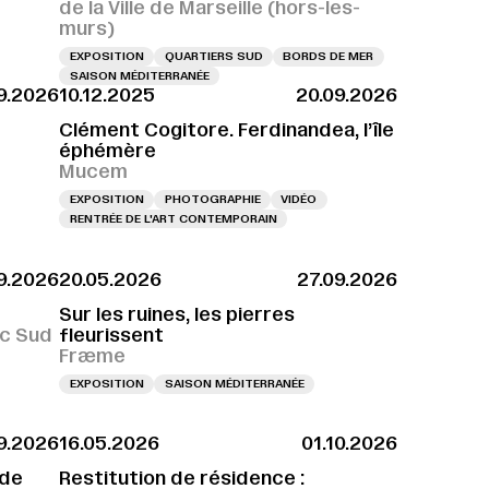
de la Ville de Marseille (hors-les-
murs)
EXPOSITION
QUARTIERS SUD
BORDS DE MER
SAISON MÉDITERRANÉE
9.2026
10.12.2025
20.09.2026
Clément Cogitore. Ferdinandea, l’île
éphémère
Mucem
EXPOSITION
PHOTOGRAPHIE
VIDÉO
RENTRÉE DE L'ART CONTEMPORAIN
9.2026
20.05.2026
27.09.2026
8H
VERNISSAGE LE 25.09.2026 À 18H
VERNISSAGE LE 25.09.2026 À 18H
VE
Sur les ruines, les pierres
ac Sud
fleurissent
Fræme
EXPOSITION
SAISON MÉDITERRANÉE
9.2026
16.05.2026
01.10.2026
 de
Restitution de résidence :