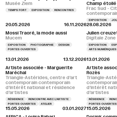
Musée Ziem
Champ étoilé
Frac Sud - Cit
TEMPS FORT
EXPOSITION
RENCONTRES
contemporai
EXPOSITION
JOL
20.05.2026
16.11.2026
28.08.2026
Mossi Traoré, la mode aussi
Julien creuze
Mucem
Digitale Zone
EXPOSITION
PHOTOGRAPHIE
DESIGN
EXPOSITION
ESP
PORTES OUVERTES
ARTS NUMÉRIQUES
13.01.2026
13.12.2026
13.01.2026
Artiste associée - Marguerite
Artiste assoc
Maréchal
Rozès
Triangle-Astérides, centre d’art
Triangle-Asté
contemporain contemporain
contemporai
d’intérêt national et résidence
d’intérêt nat
d’artistes
d’artistes
RÉSIDENCE
RENCONTRE AVEC L’ARTISTE
RÉSIDENCE
RENC
PORTES OUVERTES
ATELIER
PORTES OUVERTES
15.05.2026
03.01.2027
15.05.2026
AFRICA - Louisa Babari
Dormir comme 