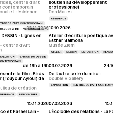
rides, centre d’art
soutien au développement
n contemporain
professionnel
ional et résidence
Dos Mares
RÉSIDENCE
TRÉE DE L'ART CONTEMPORAIN
28.11.2026
10.10.2026
26 À 11H
VERNISSAGE LE 10.10.2026 À 11H
VERNISSAGE LE 10.10.2026 À 11H
 DESSIN - Lignes en
Atelier d’écriture poétique a
Esther Salmona
 centre d’Art
Musée Ziem
n
ATELIER
DESSIN
EXPOSITION
RENCO
TALLATION
SAISON DU DESSIN
 CONTEMPORAIN
de 19h à 19h
03.07.2026
24.1
ésente le film : Birds
De l’autre côté du miroir
 (Touyour Ayloul) de
Double V Gallery
EXPOSITION
RENTRÉE DE L'ART CONTEMP
 lieu de création
NFÉRENCE
RENCONTRES
15.11.2026
07.02.2026
15.
co et Rafael Lain -
L’Écologie des relations - La F