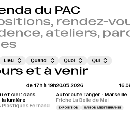
genda du PAC
sitions, rendez-vou
dence, ateliers, par
tes
Lieu
Quand
Quoi
Qui
rs et à venir
de 17h à 19h
20.05.2026
16.0
 et ciel : dans
Autoroute Tanger - Marseille
 la lumière
Friche La Belle de Mai
s Plastiques Fernand
EXPOSITION
SAISON MÉDITERRANÉE