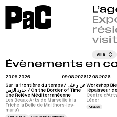
P
a
C
L’a
Expo
rési
visi
Ville
Évènements en cou
20.05.2026
09.08.2026
12.08.2026
Sur la frontière du temps / عن و على
Workshop Bleu
حدود الزمن / On the Border of Time
l’épaisseur de
Une Relève Méditerranéenne
Centre d’Art
Les Beaux-Arts de Marseille à la
Léger
Friche la Belle de Mai (hors-les-
ATELIER
murs)
EXPOSITION
SAISON MÉDITERRANÉE