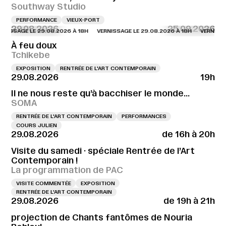
Southway Studio
PERFORMANCE
VIEUX-PORT
29.08.2026
25.09.2026
AGE LE 29.08.2026 À 18H
VERNISSAGE LE 29.08.2026 À 18H
VERNISSAGE LE
À feu doux
Tchikebe
EXPOSITION
RENTRÉE DE L'ART CONTEMPORAIN
29.08.2026
19h
Il ne nous reste qu’à bacchiser le monde…
SOMA
RENTRÉE DE L'ART CONTEMPORAIN
PERFORMANCES
COURS JULIEN
29.08.2026
de 16h à 20h
Visite du samedi · spéciale Rentrée de l’Art
Contemporain !
La programmation de PAC
VISITE COMMENTÉE
EXPOSITION
RENTRÉE DE L'ART CONTEMPORAIN
29.08.2026
de 19h à 21h
projection de Chants fantômes de Nouria