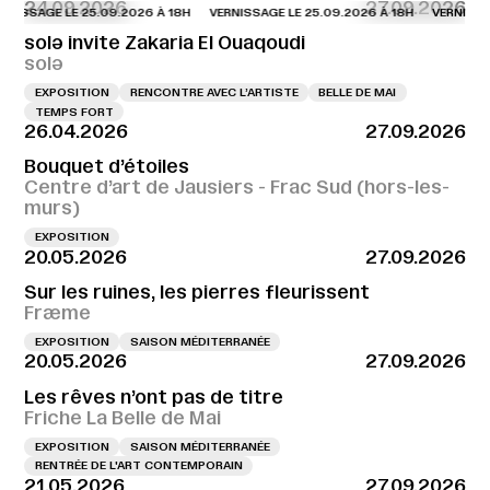
24.09.2026
27.09.2026
AGE LE 25.09.2026 À 18H
VERNISSAGE LE 25.09.2026 À 18H
VERNISSAGE LE
solə invite Zakaria El Ouaqoudi
solə
EXPOSITION
RENCONTRE AVEC L’ARTISTE
BELLE DE MAI
TEMPS FORT
26.04.2026
27.09.2026
Bouquet d’étoiles
Centre d’art de Jausiers - Frac Sud (hors-les-
murs)
EXPOSITION
20.05.2026
27.09.2026
Sur les ruines, les pierres fleurissent
Fræme
EXPOSITION
SAISON MÉDITERRANÉE
20.05.2026
27.09.2026
Les rêves n’ont pas de titre
Friche La Belle de Mai
EXPOSITION
SAISON MÉDITERRANÉE
RENTRÉE DE L'ART CONTEMPORAIN
21.05.2026
27.09.2026