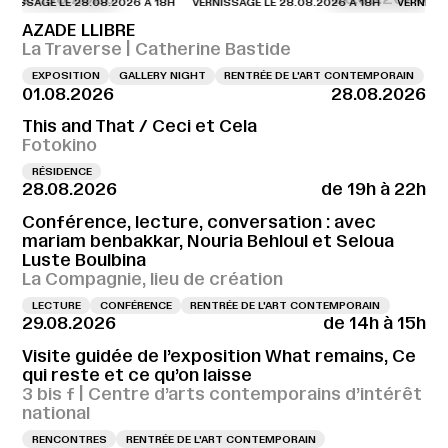
AGE LE 28.08.2026 À 18H
VERNISSAGE LE 28.08.2026 À 18H
VERNISSAGE LE
AZADE LLIBRE
La Traverse | Catherine Bastide
EXPOSITION
GALLERY NIGHT
RENTRÉE DE L'ART CONTEMPORAIN
01.08.2026
28.08.2026
This and That / Ceci et Cela
Fotokino
RÉSIDENCE
28.08.2026
de 19h à 22h
Conférence, lecture, conversation : avec
mariam benbakkar, Nouria Behloul et Seloua
Luste Boulbina
La Compagnie, lieu de création
LECTURE
CONFÉRENCE
RENTRÉE DE L'ART CONTEMPORAIN
29.08.2026
de 14h à 15h
Visite guidée de l’exposition What remains, Ce
qui reste et ce qu’on laisse
3 bis f | Centre d’arts contemporains d’intérêt
national
RENCONTRES
RENTRÉE DE L'ART CONTEMPORAIN