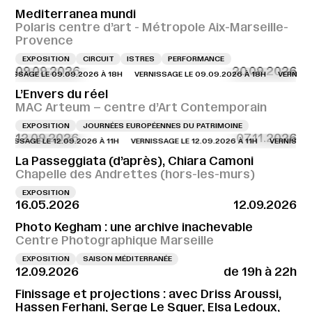
Mediterranea mundi
Polaris centre d’art - Métropole Aix-Marseille-
Provence
EXPOSITION
CIRCUIT
ISTRES
PERFORMANCE
09.09.2026
20.09.2026
AGE LE 09.09.2026 À 18H
VERNISSAGE LE 09.09.2026 À 18H
VERNISSAGE L
L’Envers du réel
MAC Arteum – centre d’Art Contemporain
EXPOSITION
JOURNÉES EUROPÉENNES DU PATRIMOINE
12.09.2026
07.11.2026
AGE LE 12.09.2026 À 11H
VERNISSAGE LE 12.09.2026 À 11H
VERNISSAGE LE 1
La Passeggiata (d’après), Chiara Camoni
Chapelle des Andrettes (hors-les-murs)
EXPOSITION
16.05.2026
12.09.2026
Photo Kegham : une archive inachevable
Centre Photographique Marseille
EXPOSITION
SAISON MÉDITERRANÉE
12.09.2026
de 19h à 22h
Finissage et projections : avec Driss Aroussi,
Hassen Ferhani, Serge Le Squer, Elsa Ledoux,