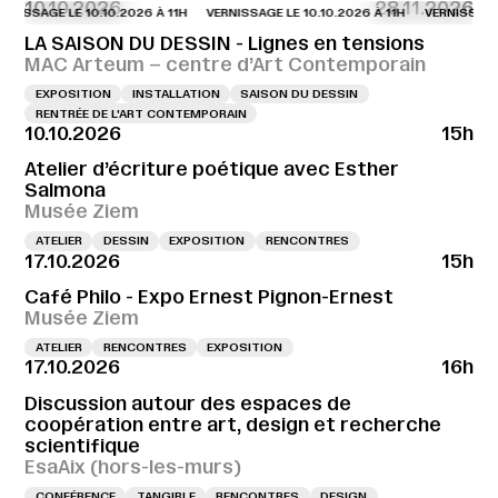
10.10.2026
28.11.2026
SAGE LE 10.10.2026 À 11H
VERNISSAGE LE 10.10.2026 À 11H
VERNISSAGE LE 10
LA SAISON DU DESSIN - Lignes en tensions
MAC Arteum – centre d’Art Contemporain
EXPOSITION
INSTALLATION
SAISON DU DESSIN
RENTRÉE DE L'ART CONTEMPORAIN
10.10.2026
15h
Atelier d’écriture poétique avec Esther
Salmona
Musée Ziem
ATELIER
DESSIN
EXPOSITION
RENCONTRES
17.10.2026
15h
Café Philo - Expo Ernest Pignon-Ernest
Musée Ziem
ATELIER
RENCONTRES
EXPOSITION
17.10.2026
16h
Discussion autour des espaces de
coopération entre art, design et recherche
scientifique
EsaAix (hors-les-murs)
CONFÉRENCE
TANGIBLE
RENCONTRES
DESIGN