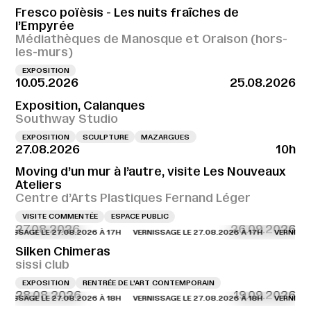
Fresco poïèsis - Les nuits fraîches de
l’Empyrée
Médiathèques de Manosque et Oraison (hors-
les-murs)
EXPOSITION
10.05.2026
25.08.2026
Exposition, Calanques
Southway Studio
EXPOSITION
SCULPTURE
MAZARGUES
27.08.2026
10h
Moving d’un mur à l’autre, visite Les Nouveaux
Ateliers
Centre d’Arts Plastiques Fernand Léger
VISITE COMMENTÉE
ESPACE PUBLIC
27.08.2026
26.09.2026
AGE LE 27.08.2026 À 17H
VERNISSAGE LE 27.08.2026 À 17H
VERNISSAGE LE
Silken Chimeras
sissi club
EXPOSITION
RENTRÉE DE L'ART CONTEMPORAIN
28.08.2026
19.09.2026
AGE LE 27.08.2026 À 18H
VERNISSAGE LE 27.08.2026 À 18H
VERNISSAGE LE