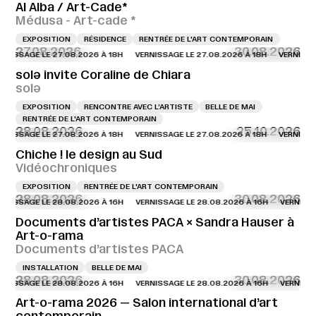
Al Alba / Art-Cade*
Médusa - Art-cade *
EXPOSITION
RÉSIDENCE
RENTRÉE DE L'ART CONTEMPORAIN
27.08.2026
30.08.2026
AGE LE 27.08.2026 À 18H
VERNISSAGE LE 27.08.2026 À 18H
VERNISSAGE LE
solə invite Coraline de Chiara
solə
EXPOSITION
RENCONTRE AVEC L’ARTISTE
BELLE DE MAI
RENTRÉE DE L'ART CONTEMPORAIN
28.08.2026
25.10.2026
AGE LE 27.08.2026 À 18H
VERNISSAGE LE 27.08.2026 À 18H
VERNISSAGE LE
Chiche ! le design au Sud
Vidéochroniques
EXPOSITION
RENTRÉE DE L'ART CONTEMPORAIN
28.08.2026
30.08.2026
AGE LE 28.08.2026 À 16H
VERNISSAGE LE 28.08.2026 À 16H
VERNISSAGE LE
Documents d’artistes PACA × Sandra Hauser à
Art-o-rama
Documents d’artistes PACA
INSTALLATION
BELLE DE MAI
28.08.2026
30.08.2026
AGE LE 28.08.2026 À 16H
VERNISSAGE LE 28.08.2026 À 16H
VERNISSAGE LE
Art-o-rama 2026 — Salon international d’art