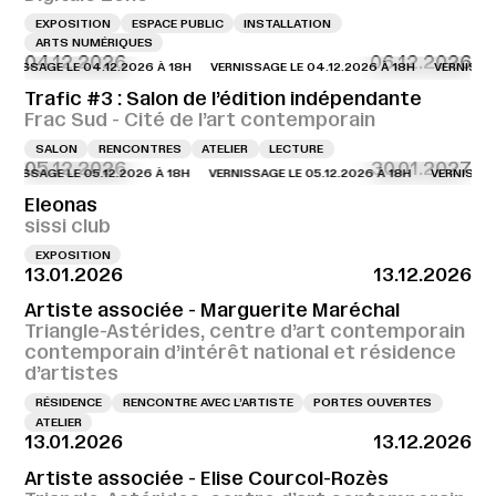
EXPOSITION
ESPACE PUBLIC
INSTALLATION
ARTS NUMÉRIQUES
04.12.2026
06.12.2026
AGE LE 04.12.2026 À 18H
VERNISSAGE LE 04.12.2026 À 18H
VERNISSAGE LE 
Trafic #3 : Salon de l’édition indépendante
Frac Sud - Cité de l’art contemporain
SALON
RENCONTRES
ATELIER
LECTURE
05.12.2026
30.01.2027
AGE LE 05.12.2026 À 18H
VERNISSAGE LE 05.12.2026 À 18H
VERNISSAGE LE 
Eleonas
sissi club
EXPOSITION
13.01.2026
13.12.2026
Artiste associée - Marguerite Maréchal
Triangle-Astérides, centre d’art contemporain
contemporain d’intérêt national et résidence
d’artistes
RÉSIDENCE
RENCONTRE AVEC L’ARTISTE
PORTES OUVERTES
ATELIER
13.01.2026
13.12.2026
Artiste associée - Elise Courcol-Rozès