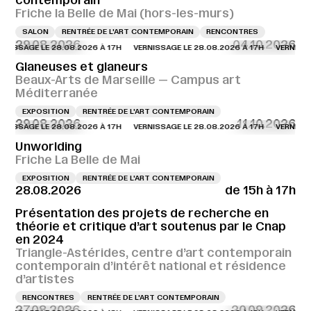
contemporain
Friche la Belle de Mai (hors-les-murs)
SALON
RENTRÉE DE L'ART CONTEMPORAIN
RENCONTRES
29.08.2026
04.10.2026
AGE LE 28.08.2026 À 17H
VERNISSAGE LE 28.08.2026 À 17H
VERNISSAGE LE
Glaneuses et glaneurs
Beaux-Arts de Marseille — Campus art
Méditerranée
EXPOSITION
RENTRÉE DE L'ART CONTEMPORAIN
29.08.2026
11.10.2026
AGE LE 28.08.2026 À 17H
VERNISSAGE LE 28.08.2026 À 17H
VERNISSAGE LE
Unworlding
Friche La Belle de Mai
EXPOSITION
RENTRÉE DE L'ART CONTEMPORAIN
28.08.2026
de 15h à 17h
Présentation des projets de recherche en
théorie et critique d’art soutenus par le Cnap
en 2024
Triangle-Astérides, centre d’art contemporain
contemporain d’intérêt national et résidence
d’artistes
RENCONTRES
RENTRÉE DE L'ART CONTEMPORAIN
27.08.2026
20.09.2026