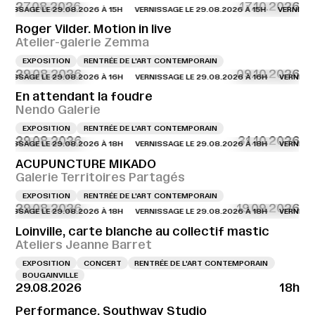
27.08.2026
17.10.2026
AGE LE 29.08.2026 À 15H
VERNISSAGE LE 29.08.2026 À 15H
VERNISSAGE LE
Roger Vilder. Motion in live
Atelier-galerie Zemma
EXPOSITION
RENTRÉE DE L'ART CONTEMPORAIN
29.08.2026
09.10.2026
AGE LE 29.08.2026 À 16H
VERNISSAGE LE 29.08.2026 À 16H
VERNISSAGE LE
En attendant la foudre
Nendo Galerie
EXPOSITION
RENTRÉE DE L'ART CONTEMPORAIN
29.08.2026
31.10.2026
AGE LE 29.08.2026 À 18H
VERNISSAGE LE 29.08.2026 À 18H
VERNISSAGE LE
ACUPUNCTURE MIKADO
Galerie Territoires Partagés
EXPOSITION
RENTRÉE DE L'ART CONTEMPORAIN
29.08.2026
19.09.2026
AGE LE 29.08.2026 À 18H
VERNISSAGE LE 29.08.2026 À 18H
VERNISSAGE LE
Loinville, carte blanche au collectif mastic
Ateliers Jeanne Barret
EXPOSITION
CONCERT
RENTRÉE DE L'ART CONTEMPORAIN
BOUGAINVILLE
29.08.2026
18h
Performance, Southway Studio