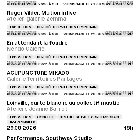
27.08.2026
17.10.2026
SSAGE LE 29.08.2026 À 15H
VERNISSAGE LE 29.08.2026 À 15H
VERNISSAGE L
Roger Vilder. Motion in live
Atelier-galerie Zemma
EXPOSITION
RENTRÉE DE L'ART CONTEMPORAIN
29.08.2026
09.10.2026
SAGE LE 29.08.2026 À 16H
VERNISSAGE LE 29.08.2026 À 16H
VERNISSAGE L
En attendant la foudre
Nendo Galerie
EXPOSITION
RENTRÉE DE L'ART CONTEMPORAIN
29.08.2026
31.10.2026
SAGE LE 29.08.2026 À 18H
VERNISSAGE LE 29.08.2026 À 18H
VERNISSAGE L
ACUPUNCTURE MIKADO
Galerie Territoires Partagés
EXPOSITION
RENTRÉE DE L'ART CONTEMPORAIN
29.08.2026
19.09.2026
SAGE LE 29.08.2026 À 18H
VERNISSAGE LE 29.08.2026 À 18H
VERNISSAGE L
Loinville, carte blanche au collectif mastic
Ateliers Jeanne Barret
EXPOSITION
CONCERT
RENTRÉE DE L'ART CONTEMPORAIN
BOUGAINVILLE
29.08.2026
18h
Performance, Southway Studio