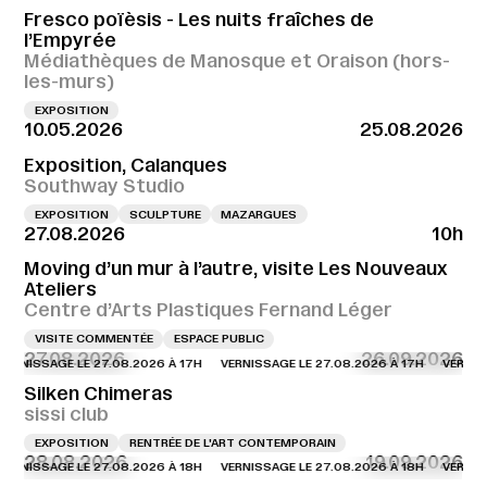
Fresco poïèsis - Les nuits fraîches de
l’Empyrée
Médiathèques de Manosque et Oraison (hors-
les-murs)
EXPOSITION
10.05.2026
25.08.2026
Exposition, Calanques
Southway Studio
EXPOSITION
SCULPTURE
MAZARGUES
27.08.2026
10h
Moving d’un mur à l’autre, visite Les Nouveaux
Ateliers
Centre d’Arts Plastiques Fernand Léger
VISITE COMMENTÉE
ESPACE PUBLIC
27.08.2026
26.09.2026
SSAGE LE 27.08.2026 À 17H
VERNISSAGE LE 27.08.2026 À 17H
VERNISSAGE L
Silken Chimeras
sissi club
EXPOSITION
RENTRÉE DE L'ART CONTEMPORAIN
28.08.2026
19.09.2026
SSAGE LE 27.08.2026 À 18H
VERNISSAGE LE 27.08.2026 À 18H
VERNISSAGE L