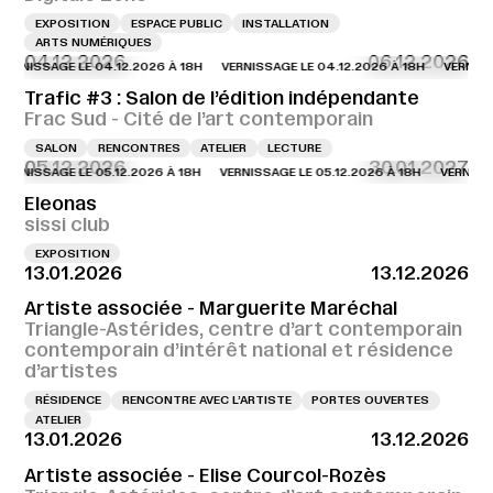
EXPOSITION
ESPACE PUBLIC
INSTALLATION
ARTS NUMÉRIQUES
04.12.2026
06.12.2026
SSAGE LE 04.12.2026 À 18H
VERNISSAGE LE 04.12.2026 À 18H
VERNISSAGE LE
Trafic #3 : Salon de l’édition indépendante
Frac Sud - Cité de l’art contemporain
SALON
RENCONTRES
ATELIER
LECTURE
05.12.2026
30.01.2027
SSAGE LE 05.12.2026 À 18H
VERNISSAGE LE 05.12.2026 À 18H
VERNISSAGE LE
Eleonas
sissi club
EXPOSITION
13.01.2026
13.12.2026
Artiste associée - Marguerite Maréchal
Triangle-Astérides, centre d’art contemporain
contemporain d’intérêt national et résidence
d’artistes
RÉSIDENCE
RENCONTRE AVEC L’ARTISTE
PORTES OUVERTES
ATELIER
13.01.2026
13.12.2026
Artiste associée - Elise Courcol-Rozès