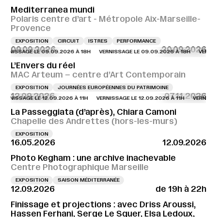
Mediterranea mundi
Polaris centre d’art - Métropole Aix-Marseille-
Provence
EXPOSITION
CIRCUIT
ISTRES
PERFORMANCE
09.09.2026
20.09.2026
SAGE LE 09.09.2026 À 18H
VERNISSAGE LE 09.09.2026 À 18H
VERNISSAGE 
L’Envers du réel
MAC Arteum – centre d’Art Contemporain
EXPOSITION
JOURNÉES EUROPÉENNES DU PATRIMOINE
12.09.2026
07.11.2026
SSAGE LE 12.09.2026 À 11H
VERNISSAGE LE 12.09.2026 À 11H
VERNISSAGE LE 
La Passeggiata (d’après), Chiara Camoni
Chapelle des Andrettes (hors-les-murs)
EXPOSITION
16.05.2026
12.09.2026
Photo Kegham : une archive inachevable
Centre Photographique Marseille
EXPOSITION
SAISON MÉDITERRANÉE
12.09.2026
de 19h à 22h
Finissage et projections : avec Driss Aroussi,
Hassen Ferhani, Serge Le Squer, Elsa Ledoux,