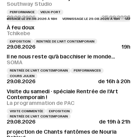
Southway Studio
PERFORMANCE
VIEUX-PORT
29.08.2026
25.09.2026
SAGE LE 29.08.2026 À 18H
VERNISSAGE LE 29.08.2026 À 18H
VERNISSAGE L
À feu doux
Tchikebe
EXPOSITION
RENTRÉE DE L'ART CONTEMPORAIN
29.08.2026
19h
Il ne nous reste qu’à bacchiser le monde…
SOMA
RENTRÉE DE L'ART CONTEMPORAIN
PERFORMANCES
COURS JULIEN
29.08.2026
de 16h à 20h
Visite du samedi · spéciale Rentrée de l’Art
Contemporain !
La programmation de PAC
VISITE COMMENTÉE
EXPOSITION
RENTRÉE DE L'ART CONTEMPORAIN
29.08.2026
de 19h à 21h
projection de Chants fantômes de Nouria