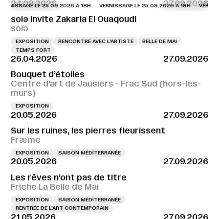
24.09.2026
27.09.2026
SSAGE LE 25.09.2026 À 18H
VERNISSAGE LE 25.09.2026 À 18H
VERNISSAGE L
solə invite Zakaria El Ouaqoudi
solə
EXPOSITION
RENCONTRE AVEC L’ARTISTE
BELLE DE MAI
TEMPS FORT
26.04.2026
27.09.2026
Bouquet d’étoiles
Centre d’art de Jausiers - Frac Sud (hors-les-
murs)
EXPOSITION
20.05.2026
27.09.2026
Sur les ruines, les pierres fleurissent
Fræme
EXPOSITION
SAISON MÉDITERRANÉE
20.05.2026
27.09.2026
Les rêves n’ont pas de titre
Friche La Belle de Mai
EXPOSITION
SAISON MÉDITERRANÉE
RENTRÉE DE L'ART CONTEMPORAIN
21.05.2026
27.09.2026