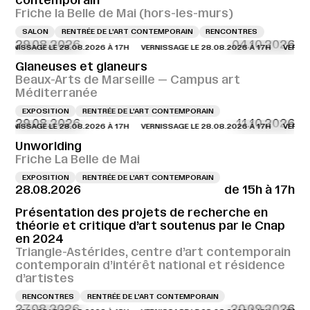
contemporain
Friche la Belle de Mai (hors-les-murs)
SALON
RENTRÉE DE L'ART CONTEMPORAIN
RENCONTRES
29.08.2026
04.10.2026
SAGE LE 28.08.2026 À 17H
VERNISSAGE LE 28.08.2026 À 17H
VERNISSAGE L
Glaneuses et glaneurs
Beaux-Arts de Marseille — Campus art
Méditerranée
EXPOSITION
RENTRÉE DE L'ART CONTEMPORAIN
29.08.2026
11.10.2026
SAGE LE 28.08.2026 À 17H
VERNISSAGE LE 28.08.2026 À 17H
VERNISSAGE L
Unworlding
Friche La Belle de Mai
EXPOSITION
RENTRÉE DE L'ART CONTEMPORAIN
28.08.2026
de 15h à 17h
Présentation des projets de recherche en
théorie et critique d’art soutenus par le Cnap
en 2024
Triangle-Astérides, centre d’art contemporain
contemporain d’intérêt national et résidence
d’artistes
RENCONTRES
RENTRÉE DE L'ART CONTEMPORAIN
27.08.2026
20.09.2026