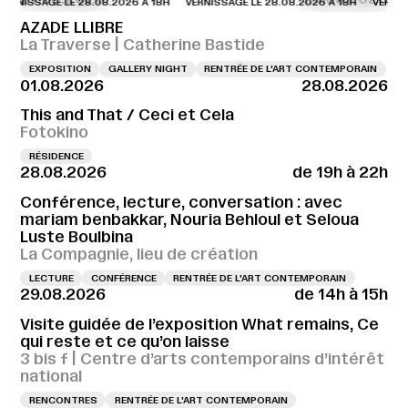
SAGE LE 28.08.2026 À 18H
VERNISSAGE LE 28.08.2026 À 18H
VERNISSAGE L
AZADE LLIBRE
La Traverse | Catherine Bastide
EXPOSITION
GALLERY NIGHT
RENTRÉE DE L'ART CONTEMPORAIN
01.08.2026
28.08.2026
This and That / Ceci et Cela
Fotokino
RÉSIDENCE
28.08.2026
de 19h à 22h
Conférence, lecture, conversation : avec
mariam benbakkar, Nouria Behloul et Seloua
Luste Boulbina
La Compagnie, lieu de création
LECTURE
CONFÉRENCE
RENTRÉE DE L'ART CONTEMPORAIN
29.08.2026
de 14h à 15h
Visite guidée de l’exposition What remains, Ce
qui reste et ce qu’on laisse
3 bis f | Centre d’arts contemporains d’intérêt
national
RENCONTRES
RENTRÉE DE L'ART CONTEMPORAIN