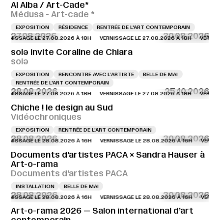
Al Alba / Art-Cade*
Médusa - Art-cade *
EXPOSITION
RÉSIDENCE
RENTRÉE DE L'ART CONTEMPORAIN
27.08.2026
30.08.2026
SSAGE LE 27.08.2026 À 18H
VERNISSAGE LE 27.08.2026 À 18H
VERNISSAGE L
solə invite Coraline de Chiara
solə
EXPOSITION
RENCONTRE AVEC L’ARTISTE
BELLE DE MAI
RENTRÉE DE L'ART CONTEMPORAIN
28.08.2026
25.10.2026
SSAGE LE 27.08.2026 À 18H
VERNISSAGE LE 27.08.2026 À 18H
VERNISSAGE L
Chiche ! le design au Sud
Vidéochroniques
EXPOSITION
RENTRÉE DE L'ART CONTEMPORAIN
28.08.2026
30.08.2026
SAGE LE 28.08.2026 À 16H
VERNISSAGE LE 28.08.2026 À 16H
VERNISSAGE L
Documents d’artistes PACA × Sandra Hauser à
Art-o-rama
Documents d’artistes PACA
INSTALLATION
BELLE DE MAI
28.08.2026
30.08.2026
SAGE LE 28.08.2026 À 16H
VERNISSAGE LE 28.08.2026 À 16H
VERNISSAGE L
Art-o-rama 2026 — Salon international d’art