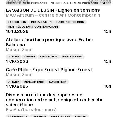
10.10.2026
28.11.2026
SSAGE LE 10.10.2026 À 11H
VERNISSAGE LE 10.10.2026 À 11H
VERNISSAGE LE 1
LA SAISON DU DESSIN - Lignes en tensions
MAC Arteum – centre d’Art Contemporain
EXPOSITION
INSTALLATION
SAISON DU DESSIN
RENTRÉE DE L'ART CONTEMPORAIN
10.10.2026
15h
Atelier d’écriture poétique avec Esther
Salmona
Musée Ziem
ATELIER
DESSIN
EXPOSITION
RENCONTRES
17.10.2026
15h
Café Philo - Expo Ernest Pignon-Ernest
Musée Ziem
ATELIER
RENCONTRES
EXPOSITION
17.10.2026
16h
Discussion autour des espaces de
coopération entre art, design et recherche
scientifique
EsaAix (hors-les-murs)
CONFÉRENCE
TANGIBLE
RENCONTRES
DESIGN