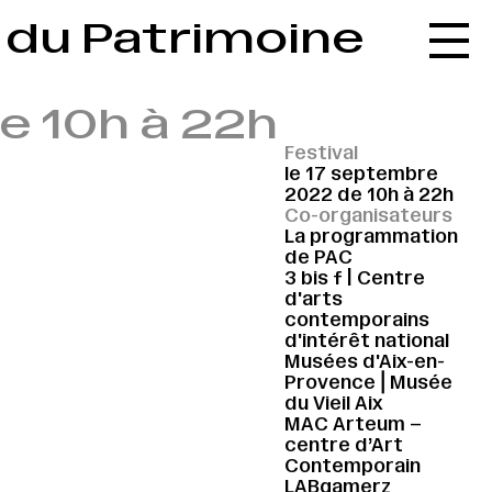
du Patrimoine
Accueil
Le réseau
e 10h à 22h
L'agenda
Festival
La carte
→
le 17 septembre
2022 de 10h à 22h
Le festival
Co-organisateurs
La programmation
Le lieu
de PAC
3 bis f | Centre
Les ressources
d'arts
contemporains
Le journal
d'intérêt national
Musées d'Aix-en-
Contact
Provence⎪Musée
du Vieil Aix
Recherche
MAC Arteum –
centre d’Art
Contemporain
LABgamerz