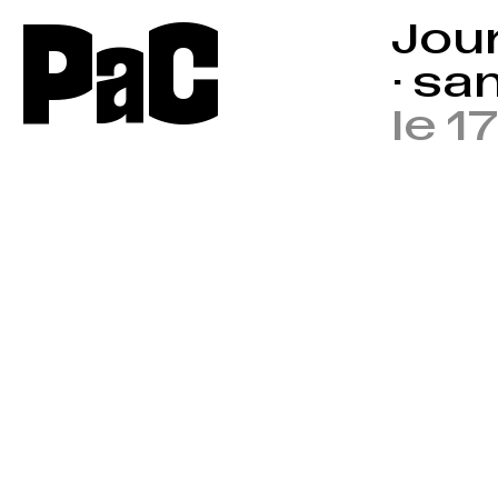
P
a
C
Jou
· s
le 