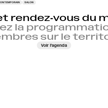
 CONTEMPORAIN
SALON
et rendez‑vous du
ez la programmatio
bres sur le territ
Voir l’agenda
→