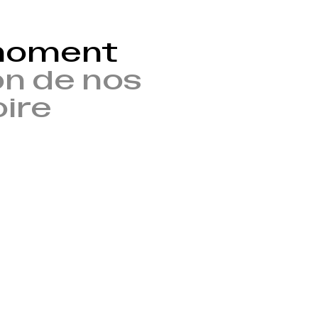
 moment
n de nos
oire