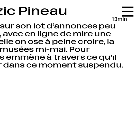
zic Pineau
Accueil
13min
Le réseau
t sur son lot d’annonces peu
avec en ligne de mire une
L'agenda
le on ose à peine croire, la
La carte
 musées mi-mai. Pour
us emmène à travers ce qu’il
Le festival
oir dans ce moment suspendu.
Le lieu
Les ressources
Le journal
Contact
Recherche