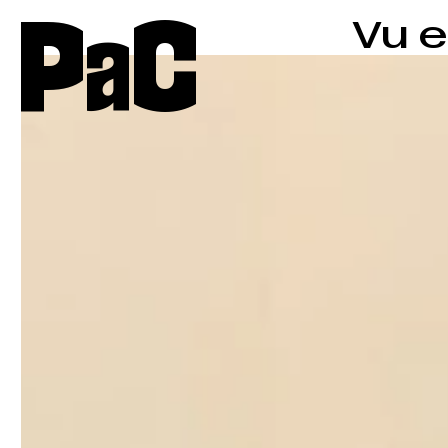
P
a
C
Vu e